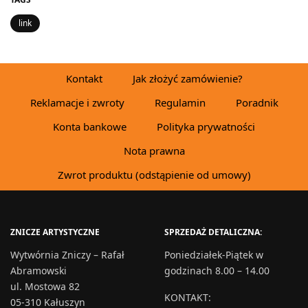
link
Kontakt
Jak złożyć zamówienie?
Reklamacje i zwroty
Regulamin
Poradnik
Konta bankowe
Polityka prywatności
Nota prawna
Zwrot produktu (odstąpienie od umowy)
ZNICZE ARTYSTYCZNE
SPRZEDAŻ DETALICZNA:
Wytwórnia Zniczy – Rafał
Poniedziałek-Piątek w
Abramowski
godzinach 8.00 – 14.00
ul. Mostowa 82
KONTAKT
:
05-310 Kałuszyn