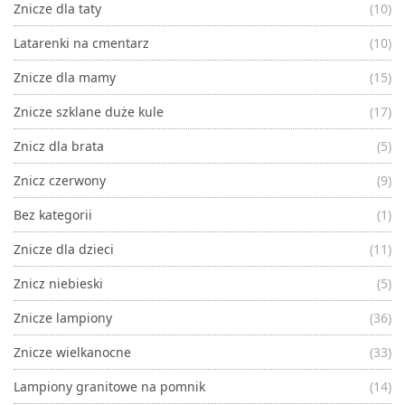
Znicze dla taty
(10)
Latarenki na cmentarz
(10)
Znicze dla mamy
(15)
Znicze szklane duże kule
(17)
Znicz dla brata
(5)
Znicz czerwony
(9)
Bez kategorii
(1)
Znicze dla dzieci
(11)
Znicz niebieski
(5)
Znicze lampiony
(36)
Znicze wielkanocne
(33)
Lampiony granitowe na pomnik
(14)