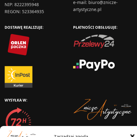
e-mail:
biuro@znicze-
NIP: 8222395948
artystyczne.pl
REGON: 523364935
DOSTAWĘ REALIZUJE:
PŁATNOŚCI OBSŁUGUJE:
WYSYŁKA W:
2025 © Znicz Polski -
Zarządzaj zgodą
Wytwórnia Zniczy