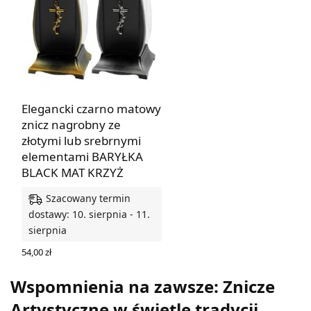
Elegancki czarno matowy
znicz nagrobny ze
złotymi lub srebrnymi
elementami BARYŁKA
BLACK MAT KRZYŻ
Szacowany termin
dostawy: 10. sierpnia - 11.
sierpnia
54,00
zł
WYBIERZ OPCJE
Wspomnienia na zawsze: Znicze
Artystyczne w świetle tradycji