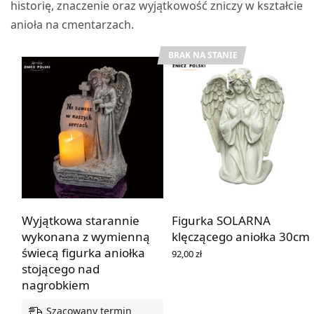
historię, znaczenie oraz wyjątkowość zniczy w kształcie
anioła na cmentarzach.
BRAK NA STANIE
Wyjątkowa starannie
Figurka SOLARNA
wykonana z wymienną
klęczącego aniołka 30cm
świecą figurka aniołka
92,00
zł
DOWIEDZ SIĘ WIĘCEJ
stojącego nad
nagrobkiem
Szacowany termin