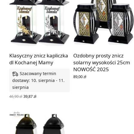
Klasyczny znicz kapliczka
Ozdobny prosty znicz
dl Kochanej Mamy
solarny wysokości 25cm
NOWOŚĆ 2025
Szacowany termin
89,00
zł
dostawy: 10. sierpnia - 11.
WYBIERZ OPCJE
sierpnia
Pierwotna
Aktualna
46,90
zł
39,87
zł
cena
cena
WYBIERZ OPCJE
wynosiła:
wynosi:
46,90 zł.
39,87 zł.