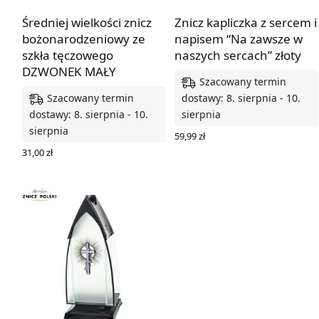
Średniej wielkości znicz
Znicz kapliczka z sercem i
bożonarodzeniowy ze
napisem “Na zawsze w
szkła tęczowego
naszych sercach” złoty
DZWONEK MAŁY
Szacowany termin
Szacowany termin
dostawy: 8. sierpnia - 10.
dostawy: 8. sierpnia - 10.
sierpnia
sierpnia
59,99
zł
DODAJ DO KOSZYKA
31,00
zł
DODAJ DO KOSZYKA