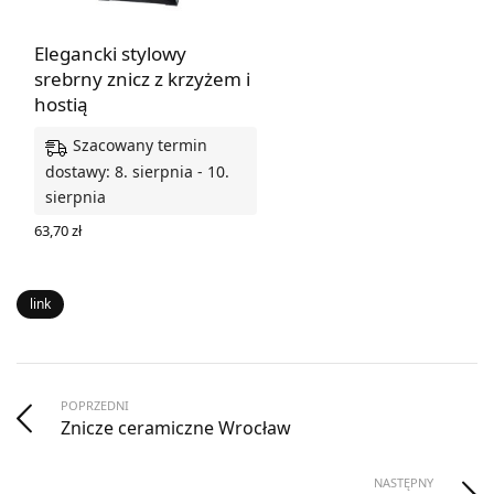
Elegancki stylowy
srebrny znicz z krzyżem i
hostią
Szacowany termin
dostawy: 8. sierpnia - 10.
sierpnia
63,70
zł
DODAJ DO KOSZYKA
link
POPRZEDNI
Znicze ceramiczne Wrocław
NASTĘPNY