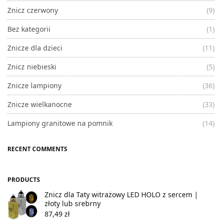
Znicz czerwony
(9)
Bez kategorii
(1)
Znicze dla dzieci
(11)
Znicz niebieski
(5)
Znicze lampiony
(36)
Znicze wielkanocne
(33)
Lampiony granitowe na pomnik
(14)
RECENT COMMENTS
PRODUCTS
Znicz dla Taty witrażowy LED HOLO z sercem |
złoty lub srebrny
87,49
zł