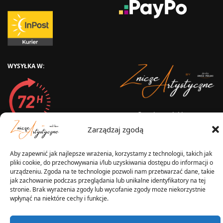
WYSYŁKA W:
2025 © Znicz Polski -
Wytwórnia Zniczy
Zarządzaj zgodą
Wszelkie prawa zastrzeżone
Aby zapewnić jak najlepsze wrażenia, korzystamy z technologii, takich jak
pliki cookie, do przechowywania i/lub uzyskiwania dostępu do informacji o
urządzeniu. Zgoda na te technologie pozwoli nam przetwarzać dane, takie
jak zachowanie podczas przeglądania lub unikalne identyfikatory na tej
stronie. Brak wyrażenia zgody lub wycofanie zgody może niekorzystnie
wpłynąć na niektóre cechy i funkcje.