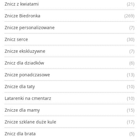
Znicz z kwiatami
(21)
Znicze Biedronka
(269)
Znicze personalizowane
(7)
Znicz serce
(30)
Znicze ekskluzywne
(7)
Znicz dla dziadków
(6)
Znicze ponadczasowe
(13)
Znicze dla taty
(10)
Latarenki na cmentarz
(10)
Znicze dla mamy
(15)
Znicze szklane duże kule
(17)
Znicz dla brata
(5)