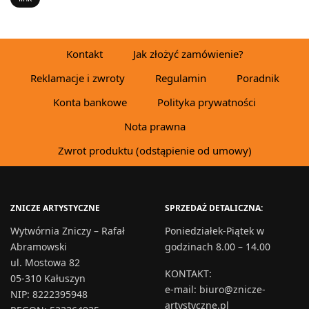
Kontakt
Jak złożyć zamówienie?
Reklamacje i zwroty
Regulamin
Poradnik
Konta bankowe
Polityka prywatności
Nota prawna
Zwrot produktu (odstąpienie od umowy)
ZNICZE ARTYSTYCZNE
SPRZEDAŻ DETALICZNA:
Wytwórnia Zniczy – Rafał
Poniedziałek-Piątek w
Abramowski
godzinach 8.00 – 14.00
ul. Mostowa 82
KONTAKT
:
05-310 Kałuszyn
e-mail:
biuro@znicze-
NIP: 8222395948
artystyczne.pl