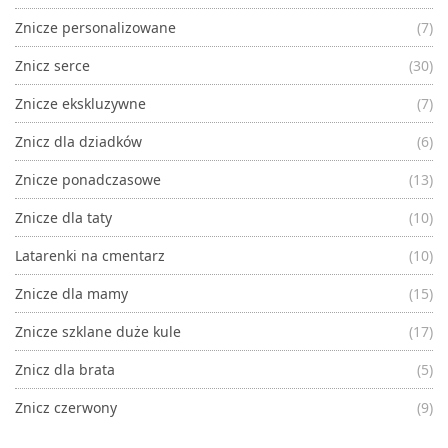
Znicze personalizowane
(7)
Znicz serce
(30)
Znicze ekskluzywne
(7)
Znicz dla dziadków
(6)
Znicze ponadczasowe
(13)
Znicze dla taty
(10)
Latarenki na cmentarz
(10)
Znicze dla mamy
(15)
Znicze szklane duże kule
(17)
Znicz dla brata
(5)
Znicz czerwony
(9)