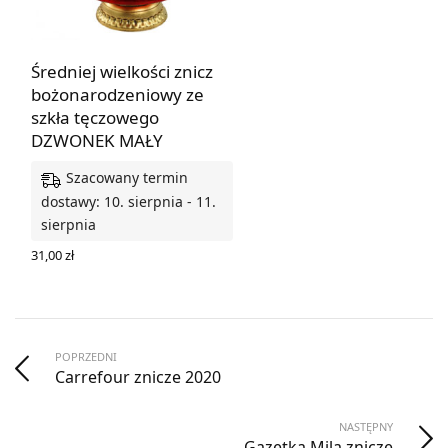
Średniej wielkości znicz
bożonarodzeniowy ze
szkła tęczowego
DZWONEK MAŁY
Szacowany termin
dostawy: 10. sierpnia - 11.
sierpnia
31,00
zł
DODAJ DO KOSZYKA
POPRZEDNI
Carrefour znicze 2020
NASTĘPNY
Gazetka Mila znicze