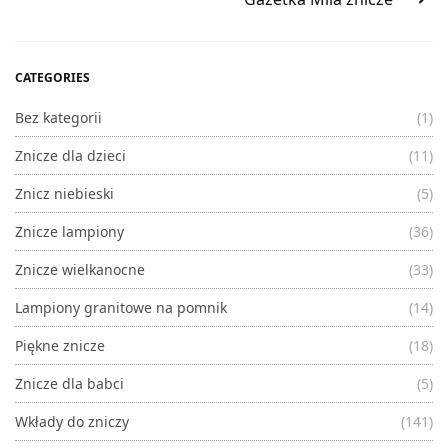
CATEGORIES
Bez kategorii
(1)
Znicze dla dzieci
(11)
Znicz niebieski
(5)
Znicze lampiony
(36)
Znicze wielkanocne
(33)
Lampiony granitowe na pomnik
(14)
Piękne znicze
(18)
Znicze dla babci
(5)
Wkłady do zniczy
(141)