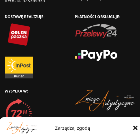
REGON: 523364935
DOSTAWĘ REALIZUJE:
PŁATNOŚCI OBSŁUGUJE:
WYSYŁKA W:
2025 © Znicz Polski -
Zarządzaj zgodą
Wytwórnia Zniczy
Wszelkie prawa zastrzeżone