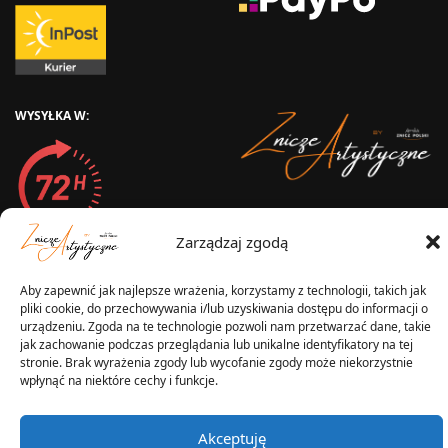
WYSYŁKA W:
2025 © Znicz Polski -
Wytwórnia Zniczy
Zarządzaj zgodą
Wszelkie prawa zastrzeżone
Aby zapewnić jak najlepsze wrażenia, korzystamy z technologii, takich jak
pliki cookie, do przechowywania i/lub uzyskiwania dostępu do informacji o
urządzeniu. Zgoda na te technologie pozwoli nam przetwarzać dane, takie
jak zachowanie podczas przeglądania lub unikalne identyfikatory na tej
stronie. Brak wyrażenia zgody lub wycofanie zgody może niekorzystnie
wpłynąć na niektóre cechy i funkcje.
Akceptuję