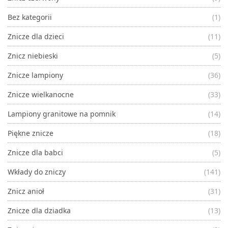
Bez kategorii
(1)
Znicze dla dzieci
(11)
Znicz niebieski
(5)
Znicze lampiony
(36)
Znicze wielkanocne
(33)
Lampiony granitowe na pomnik
(14)
Piękne znicze
(18)
Znicze dla babci
(5)
Wkłady do zniczy
(141)
Znicz anioł
(31)
Znicze dla dziadka
(13)