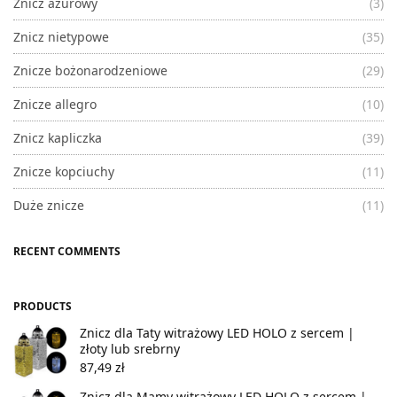
Znicz ażurowy
(3)
Znicz nietypowe
(35)
Znicze bożonarodzeniowe
(29)
Znicze allegro
(10)
Znicz kapliczka
(39)
Znicze kopciuchy
(11)
Duże znicze
(11)
RECENT COMMENTS
PRODUCTS
Znicz dla Taty witrażowy LED HOLO z sercem |
złoty lub srebrny
87,49
zł
Znicz dla Mamy witrażowy LED HOLO z sercem |