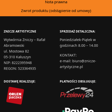
Nota prawna
Zwrot produktu (odstąpienie od umowy)
ZNICZE ARTYSTYCZNE
SPRZEDAŻ DETALICZNA:
Wytwórnia Zniczy – Rafał
Poniedziałek-Piątek w
Abramowski
godzinach 8.00 – 14.00
ul. Mostowa 82
KONTAKT
:
05-310 Kałuszyn
e-mail:
biuro@znicze-
NIP: 8222395948
artystyczne.pl
REGON: 523364935
DOSTAWĘ REALIZUJE:
PŁATNOŚCI OBSŁUGUJE: