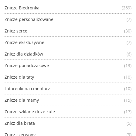
Znicze Biedronka
(269)
Znicze personalizowane
(7)
Znicz serce
(30)
Znicze ekskluzywne
(7)
Znicz dla dziadków
(6)
Znicze ponadczasowe
(13)
Znicze dla taty
(10)
Latarenki na cmentarz
(10)
Znicze dla mamy
(15)
Znicze szklane duże kule
(17)
Znicz dla brata
(5)
Znicz czerwony
(9)