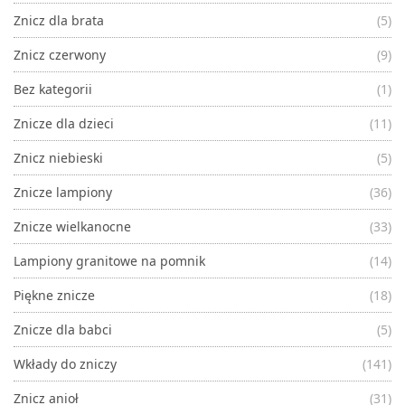
Znicz dla brata
(5)
Znicz czerwony
(9)
Bez kategorii
(1)
Znicze dla dzieci
(11)
Znicz niebieski
(5)
Znicze lampiony
(36)
Znicze wielkanocne
(33)
Lampiony granitowe na pomnik
(14)
Piękne znicze
(18)
Znicze dla babci
(5)
Wkłady do zniczy
(141)
Znicz anioł
(31)