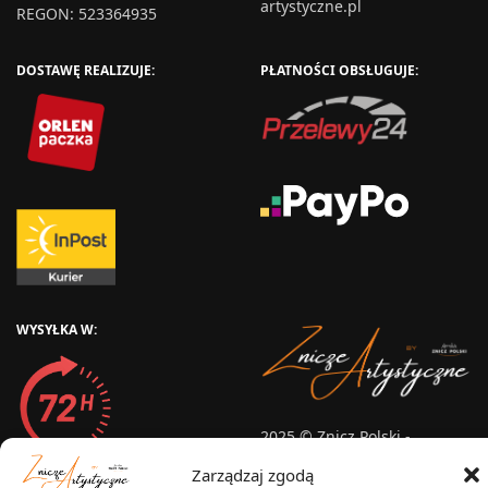
artystyczne.pl
REGON: 523364935
DOSTAWĘ REALIZUJE:
PŁATNOŚCI OBSŁUGUJE:
WYSYŁKA W:
2025 © Znicz Polski -
Wytwórnia Zniczy
Zarządzaj zgodą
Wszelkie prawa zastrzeżone