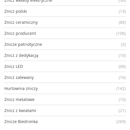
Znicz wkłady elektryczne
(36)
Znicz polski
(13)
Znicz ceramiczny
(88)
Znicz producent
(106)
Znicze patriotyczne
(3)
Znicz z dedykacją
(10)
Znicz LED
(68)
Znicz zalewany
(16)
Hurtownia zniczy
(142)
Znicz metalowe
(10)
Znicz z kwiatami
(21)
Znicze Biedronka
(269)