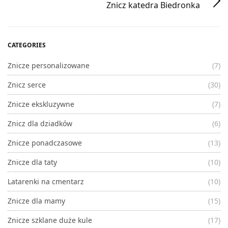
Znicz katedra Biedronka
CATEGORIES
Znicze personalizowane
(7)
Znicz serce
(30)
Znicze ekskluzywne
(7)
Znicz dla dziadków
(6)
Znicze ponadczasowe
(13)
Znicze dla taty
(10)
Latarenki na cmentarz
(10)
Znicze dla mamy
(15)
Znicze szklane duże kule
(17)