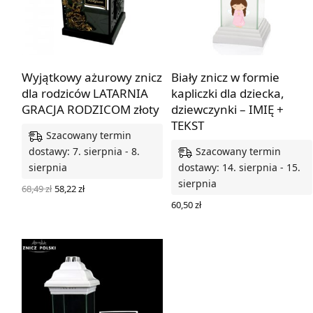
Wyjątkowy ażurowy znicz
Biały znicz w formie
dla rodziców LATARNIA
kapliczki dla dziecka,
GRACJA RODZICOM złoty
dziewczynki – IMIĘ +
TEKST
Szacowany termin
Szacowany termin
dostawy: 7. sierpnia - 8.
sierpnia
dostawy: 14. sierpnia - 15.
sierpnia
Pierwotna
Aktualna
68,49
zł
58,22
zł
cena
cena
WYBIERZ OPCJE
60,50
zł
wynosiła:
wynosi:
DODAJ DO KOSZYKA
68,49 zł.
58,22 zł.