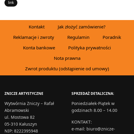
link
Kontakt
Jak złożyć zamówienie?
Reklamacje i zwroty
Regulamin
Poradnik
Konta bankowe
Polityka prywatności
Nota prawna
Zwrot produktu (odstąpienie od umowy)
ZNICZE ARTYSTYCZNE
SPRZEDAŻ DETALICZNA:
Wytwórnia Zniczy – Rafał
Poniedziałek-Piątek w
Abramowski
godzinach 8.00 – 14.00
ul. Mostowa 82
KONTAKT
:
05-310 Kałuszyn
e-mail:
biuro@znicze-
NIP: 8222395948