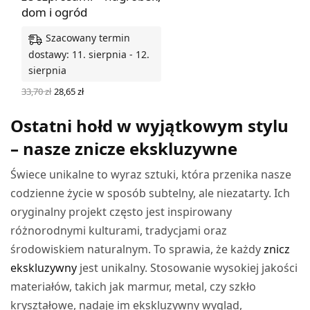
dom i ogród
Szacowany termin
dostawy: 11. sierpnia - 12.
sierpnia
Pierwotna
Aktualna
33,70
zł
28,65
zł
cena
cena
DODAJ DO KOSZYKA
wynosiła:
wynosi:
Ostatni hołd w wyjątkowym stylu
33,70 zł.
28,65 zł.
– nasze znicze ekskluzywne
Świece unikalne to wyraz sztuki, która przenika nasze
codzienne życie w sposób subtelny, ale niezatarty. Ich
oryginalny projekt często jest inspirowany
różnorodnymi kulturami, tradycjami oraz
środowiskiem naturalnym. To sprawia, że każdy
znicz
ekskluzywny
jest unikalny. Stosowanie wysokiej jakości
materiałów, takich jak marmur, metal, czy szkło
kryształowe, nadaje im ekskluzywny wygląd,