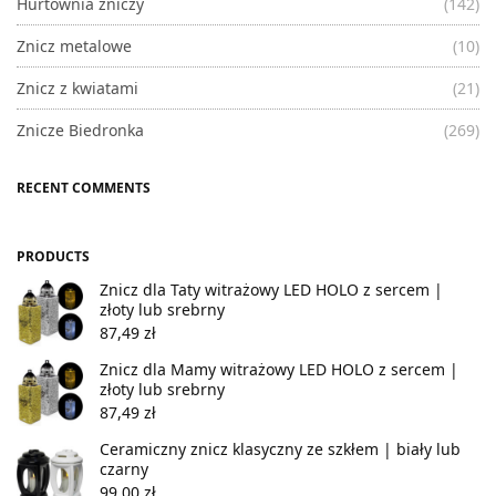
Hurtownia zniczy
(142)
Znicz metalowe
(10)
Znicz z kwiatami
(21)
Znicze Biedronka
(269)
RECENT COMMENTS
PRODUCTS
Znicz dla Taty witrażowy LED HOLO z sercem |
złoty lub srebrny
87,49
zł
Znicz dla Mamy witrażowy LED HOLO z sercem |
złoty lub srebrny
87,49
zł
Ceramiczny znicz klasyczny ze szkłem | biały lub
czarny
99,00
zł