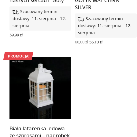
naszych sercach” złoty
GOTYK MAT CIERŃ
SILVER
Szacowany termin
Szacowany termin
dostawy: 11. sierpnia - 12.
sierpnia
dostawy: 11. sierpnia - 12.
sierpnia
59,99
zł
DODAJ DO KOSZYKA
Pierwotna
Aktualna
66,00
zł
56,10
zł
cena
cena
DODAJ DO KOSZYKA
wynosiła:
wynosi:
66,00 zł.
56,10 zł.
PROMOCJA!
Biała latarenka ledowa
ze szprosami – nagrobek,