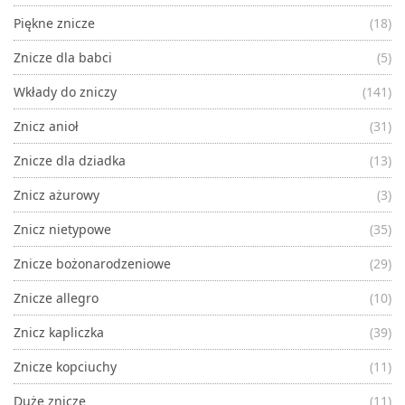
Piękne znicze
(18)
Znicze dla babci
(5)
Wkłady do zniczy
(141)
Znicz anioł
(31)
Znicze dla dziadka
(13)
Znicz ażurowy
(3)
Znicz nietypowe
(35)
Znicze bożonarodzeniowe
(29)
Znicze allegro
(10)
Znicz kapliczka
(39)
Znicze kopciuchy
(11)
Duże znicze
(11)