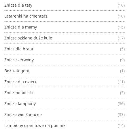
Znicze dla taty
(10)
Latarenki na cmentarz
(10)
Znicze dla mamy
(15)
Znicze szklane duże kule
(17)
Znicz dla brata
(5)
Znicz czerwony
(9)
Bez kategorii
(1)
Znicze dla dzieci
(11)
Znicz niebieski
(5)
Znicze lampiony
(36)
Znicze wielkanocne
(33)
Lampiony granitowe na pomnik
(14)