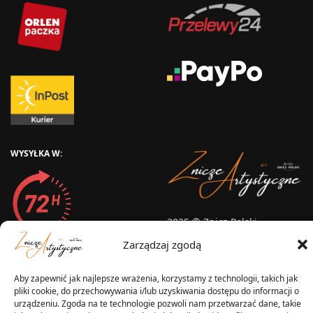
WYSYŁKA W:
2025 © Znicz Polski -
Wytwórnia Zniczy
Zarządzaj zgodą
Wszelkie prawa zastrzeżone
Aby zapewnić jak najlepsze wrażenia, korzystamy z technologii, takich jak
pliki cookie, do przechowywania i/lub uzyskiwania dostępu do informacji o
urządzeniu. Zgoda na te technologie pozwoli nam przetwarzać dane, takie