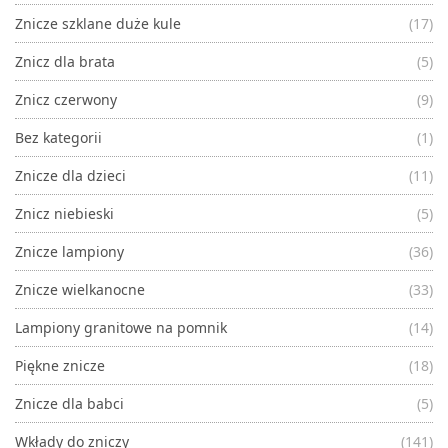
Znicze szklane duże kule
(17)
Znicz dla brata
(5)
Znicz czerwony
(9)
Bez kategorii
(1)
Znicze dla dzieci
(11)
Znicz niebieski
(5)
Znicze lampiony
(36)
Znicze wielkanocne
(33)
Lampiony granitowe na pomnik
(14)
Piękne znicze
(18)
Znicze dla babci
(5)
Wkłady do zniczy
(141)