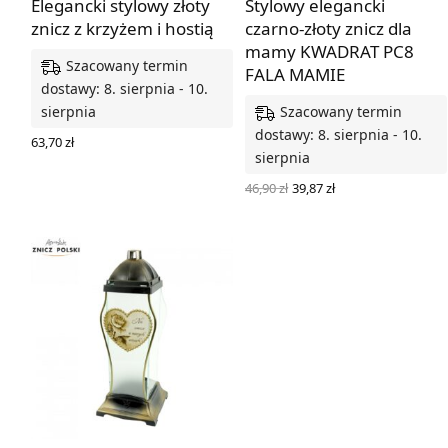
Elegancki stylowy złoty
Stylowy elegancki
znicz z krzyżem i hostią
czarno-złoty znicz dla
mamy KWADRAT PC8
Szacowany termin
FALA MAMIE
dostawy: 8. sierpnia - 10.
Szacowany termin
sierpnia
dostawy: 8. sierpnia - 10.
63,70
zł
sierpnia
DODAJ DO KOSZYKA
Pierwotna
Aktualna
46,90
zł
39,87
zł
cena
cena
DODAJ DO KOSZYKA
wynosiła:
wynosi:
46,90 zł.
39,87 zł.