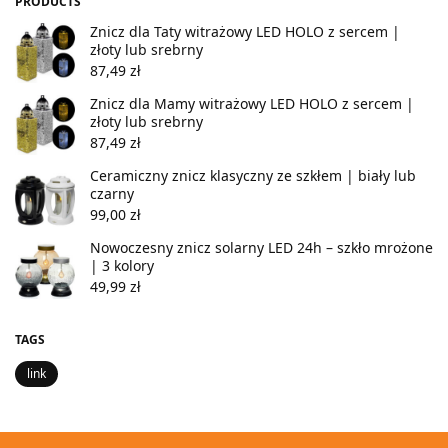
PRODUCTS
Znicz dla Taty witrażowy LED HOLO z sercem |
złoty lub srebrny
87,49
zł
Znicz dla Mamy witrażowy LED HOLO z sercem |
złoty lub srebrny
87,49
zł
Ceramiczny znicz klasyczny ze szkłem | biały lub
czarny
99,00
zł
Nowoczesny znicz solarny LED 24h – szkło mrożone
| 3 kolory
49,99
zł
TAGS
link