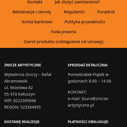
Kontakt
Jak złożyć zamówienie?
Reklamacje i zwroty
Regulamin
Poradnik
Konta bankowe
Polityka prywatności
Nota prawna
Zwrot produktu (odstąpienie od umowy)
ZNICZE ARTYSTYCZNE
SPRZEDAŻ DETALICZNA:
Wytwórnia Zniczy – Rafał
Poniedziałek-Piątek w
Abramowski
godzinach 8.00 – 14.00
ul. Mostowa 82
KONTAKT
:
05-310 Kałuszyn
e-mail:
biuro@znicze-
NIP: 8222395948
artystyczne.pl
REGON: 523364935
DOSTAWĘ REALIZUJE:
PŁATNOŚCI OBSŁUGUJE: