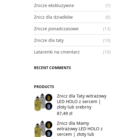
Znicze ekskluzywne
(7)
Znicz dla dziadków
(6)
Znicze ponadczasowe
(13)
Znicze dla taty
(10)
Latarenki na cmentarz
(10)
RECENT COMMENTS
PRODUCTS
Znicz dla Taty witrażowy
LED HOLO z sercem |
złoty lub srebrny
87,49
zł
Znicz dla Mamy
witrażowy LED HOLO z
sercem | złoty lub