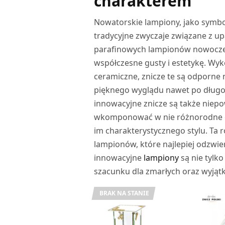
charakterem
Nowatorskie lampiony, jako symbo
tradycyjne zwyczaje związane z u
parafinowych lampionów nowocze
współczesne gusty i estetykę. Wyk
ceramiczne, znicze te są odporne 
pięknego wyglądu nawet po długot
innowacyjne znicze są także niepo
wkomponować w nie różnorodne ele
im charakterystycznego stylu. Ta
lampionów, które najlepiej odzwie
innowacyjne
lampiony
są nie tylk
szacunku dla zmarłych oraz wyjąt
BRAK NA STANIE