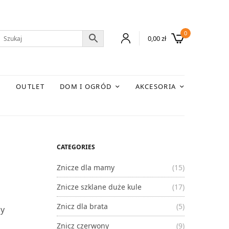
0
0,00
zł
E
OUTLET
DOM I OGRÓD
AKCESORIA
CATEGORIES
Znicze dla mamy
(15)
Znicze szklane duże kule
(17)
Znicz dla brata
(5)
by
Znicz czerwony
(9)