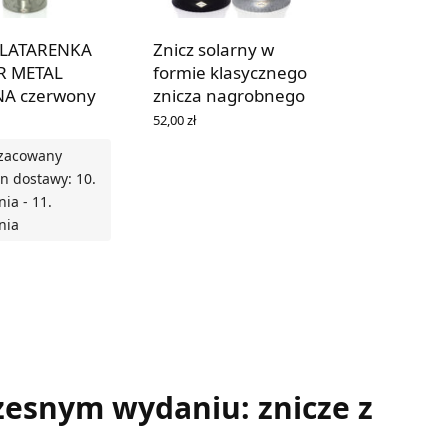
 LATARENKA
Znicz solarny w
R METAL
formie klasycznego
NA czerwony
znicza nagrobnego
52,00
zł
WYBIERZ OPCJE
zacowany
n dostawy: 10.
nia - 11.
nia
 DO KOSZYKA
esnym wydaniu: znicze z