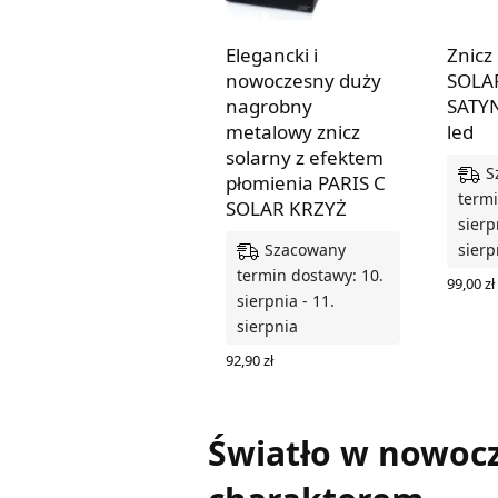
Elegancki i
Znicz
nowoczesny duży
SOLA
nagrobny
SATY
metalowy znicz
led
solarny z efektem
S
płomienia PARIS C
termi
SOLAR KRZYŻ
sierp
Szacowany
sierp
termin dostawy: 10.
99,00
zł
sierpnia - 11.
DODAJ
sierpnia
92,90
zł
WYBIERZ OPCJE
Światło w nowocz