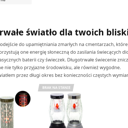
Z OPCJE
trwałe światło dla twoich blisk
odejście do upamiętniania zmarłych na cmentarzach, które
zystują one energię słoneczną do zasilania świecących di
asycznych baterii czy świeczek. Długotrwałe świecenie znic
ne nie tylko przyjazne środowisku, ale również wygodne.
światłem przez długi okres bez konieczności częstych wymia
BRAK NA STANIE