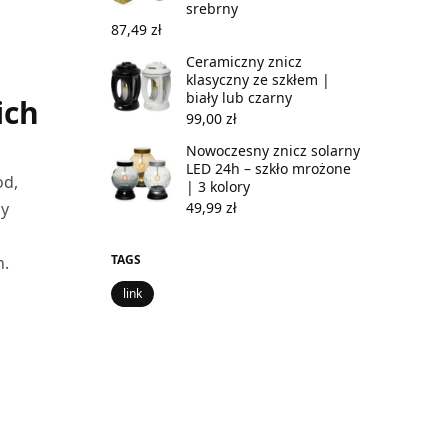
srebrny
87,49
zł
Ceramiczny znicz
klasyczny ze szkłem |
biały lub czarny
ich
99,00
zł
Nowoczesny znicz solarny
LED 24h – szkło mrożone
od,
| 3 kolory
49,99
zł
zy
TAGS
n.
link