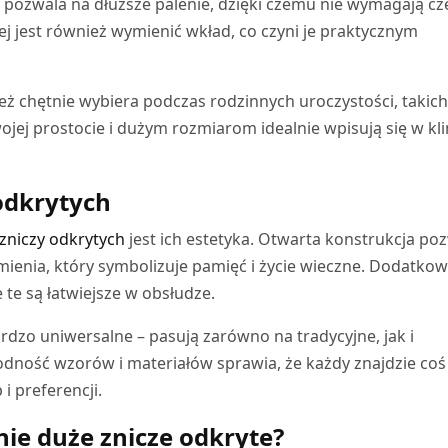
r pozwala na dłuższe palenie, dzięki czemu nie wymagają cz
j jest również wymienić wkład, co czyni je praktycznym
eż chętnie wybiera podczas rodzinnych uroczystości, takich
swojej prostocie i dużym rozmiarom idealnie wpisują się w kl
odkrytych
zniczy odkrytych
jest ich estetyka. Otwarta konstrukcja po
ienia, który symbolizuje pamięć i życie wieczne. Dodatko
 te są łatwiejsze w obsłudze.
rdzo uniwersalne – pasują zarówno na tradycyjne, jak i
dność wzorów i materiałów sprawia, że każdy znajdzie coś
 preferencji.
ie duże znicze odkryte?