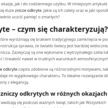
kazje, jak i do codziennego użytku. W niniejszym artykule
się duże
znicze odkryte
. Jakie są ich zalety oraz w jaki spos
ednio uczcić pamięć o zmarłych?
yte – czym się charakteryzują?
które wyróżniają się brakiem tradycyjnego zamknięcia w po
nstrukcja sprawia, że światło świecy jest bardziej widoczne
znicza. Zazwyczaj są one wykonane z wytrzymałego szkła lu
ość i trwałość nawet w trudnych warunkach atmosferycznych
e odkryte
często zdobione są różnorodnymi motywami, ta
nadaje im wyjątkowego charakteru. To idealne rozwiązanie dl
ony z elegancją.
zniczy odkrytych w różnych okazjach
awdzają się podczas ważnych świąt, takich jak Wszystkich