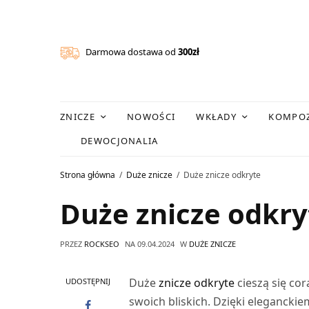
Darmowa dostawa od
300zł
ZNICZE
NOWOŚCI
WKŁADY
KOMPOZ
DEWOCJONALIA
Strona główna
Duże znicze
Duże znicze odkryte
Duże znicze odkry
PRZEZ
ROCKSEO
NA
09.04.2024
W
DUŻE ZNICZE
Duże
znicze odkryte
cieszą się co
UDOSTĘPNIJ
swoich bliskich. Dzięki elegancki