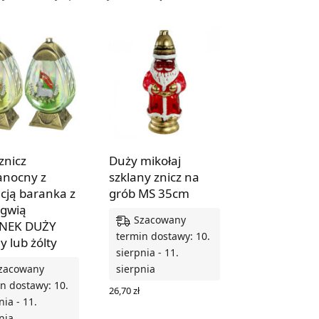
znicz
Duży mikołaj
anocny z
szklany znicz na
acją baranka z
grób MS 35cm
gwią
Szacowany
NEK DUŻY
termin dostawy: 10.
y lub żólty
sierpnia - 11.
zacowany
sierpnia
n dostawy: 10.
26,70
zł
nia - 11.
DODAJ DO KOSZYKA
nia