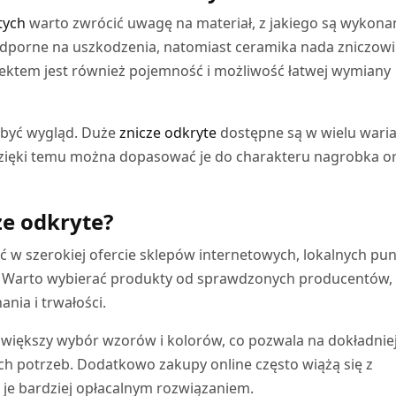
tych
warto zwrócić uwagę na materiał, z jakiego są wykona
odporne na uszkodzenia, natomiast ceramika nada zniczowi
ektem jest również pojemność i możliwość łatwej wymiany
 być wygląd. Duże
znicze odkryte
dostępne są w wielu wari
. Dzięki temu można dopasować je do charakteru nagrobka o
ze odkryte?
 w szerokiej ofercie sklepów internetowych, lokalnych pu
y. Warto wybierać produkty od sprawdzonych producentów,
nia i trwałości.
o większy wybór wzorów i kolorów, co pozwala na dokładnie
 potrzeb. Dodatkowo zakupy online często wiążą się z
 je bardziej opłacalnym rozwiązaniem.