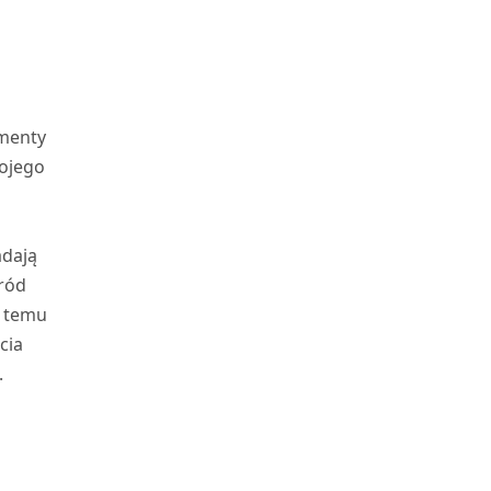
a
ementy
wojego
adają
śród
i temu
cia
.