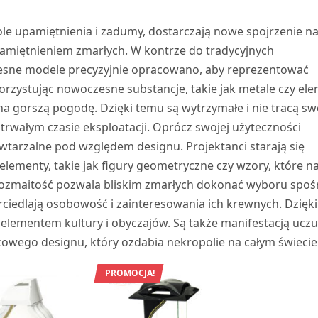
le upamiętnienia i zadumy, dostarczają nowe spojrzenie n
pamiętnieniem zmarłych. W kontrze do tradycyjnych
sne modele precyzyjnie opracowano, aby reprezentować
orzystując nowoczesne substancje, takie jak metale czy el
na gorszą pogodę. Dzięki temu są wytrzymałe i nie tracą s
rwałym czasie eksploatacji. Oprócz swojej użyteczności
wtarzalne pod względem designu. Projektanci starają się
menty, takie jak figury geometryczne czy wzory, które n
 rozmaitość pozwala bliskim zmarłych dokonać wyboru spo
rciedlają osobowość i zainteresowania ich krewnych. Dzięk
o elementem kultury i obyczajów. Są także manifestacją uczu
kowego designu, który ozdabia nekropolie na całym świecie
PROMOCJA!