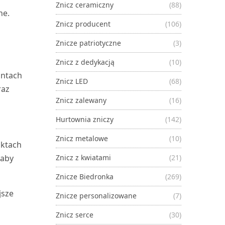
Znicz ceramiczny
(88)
ne.
Znicz producent
(106)
Znicze patriotyczne
(3)
Znicz z dedykacją
(10)
antach
Znicz LED
(68)
raz
Znicz zalewany
(16)
Hurtownia zniczy
(142)
Znicz metalowe
(10)
nktach
 aby
Znicz z kwiatami
(21)
Znicze Biedronka
(269)
jsze
Znicze personalizowane
(7)
Znicz serce
(30)