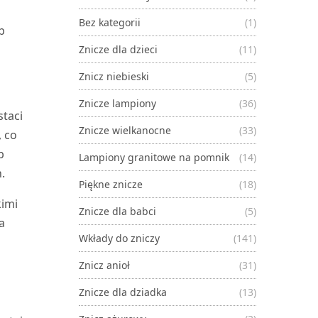
Bez kategorii
(1)
ób
Znicze dla dzieci
(11)
Znicz niebieski
(5)
Znicze lampiony
(36)
staci
Znicze wielkanocne
(33)
, co
b
Lampiony granitowe na pomnik
(14)
.
Piękne znicze
(18)
kimi
Znicze dla babci
(5)
a
Wkłady do zniczy
(141)
Znicz anioł
(31)
Znicze dla dziadka
(13)