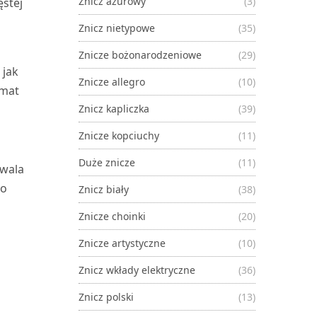
Znicz ażurowy
(3)
ęstej
Znicz nietypowe
(35)
Znicze bożonarodzeniowe
(29)
 jak
Znicze allegro
(10)
imat
Znicz kapliczka
(39)
Znicze kopciuchy
(11)
Duże znicze
(11)
zwala
wo
Znicz biały
(38)
Znicze choinki
(20)
Znicze artystyczne
(10)
Znicz wkłady elektryczne
(36)
Znicz polski
(13)