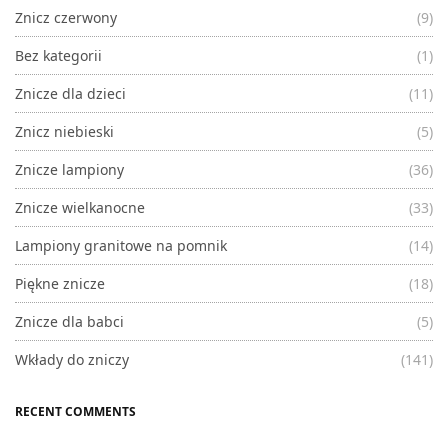
Znicz czerwony
(9)
Bez kategorii
(1)
Znicze dla dzieci
(11)
Znicz niebieski
(5)
Znicze lampiony
(36)
Znicze wielkanocne
(33)
Lampiony granitowe na pomnik
(14)
Piękne znicze
(18)
Znicze dla babci
(5)
Wkłady do zniczy
(141)
RECENT COMMENTS