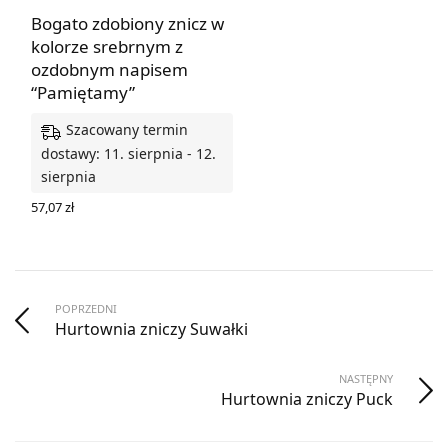
Bogato zdobiony znicz w
kolorze srebrnym z
ozdobnym napisem
“Pamiętamy”
Szacowany termin
dostawy: 11. sierpnia - 12.
sierpnia
57,07
zł
DODAJ DO KOSZYKA
POPRZEDNI
Hurtownia zniczy Suwałki
NASTĘPNY
Hurtownia zniczy Puck