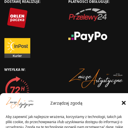
DOSTAWĘ REALIZUJE:
PŁATNOŚCI OBSŁUGUJE:
WYSYŁKA W:
2025 © Znicz Polski -
Zarządzaj zgodą
Wytwórnia Zniczy
Wszelkie prawa zastrzeżone
Aby zapewnić jak najlepsze wrażenia, korzystamy z technologii, takich jak
pliki cookie, do przechowywania i/lub uzyskiwania dostępu do informacji o
urządzeniu. Zgoda na te technologie pozwoli nam przetwarzać dane, takie