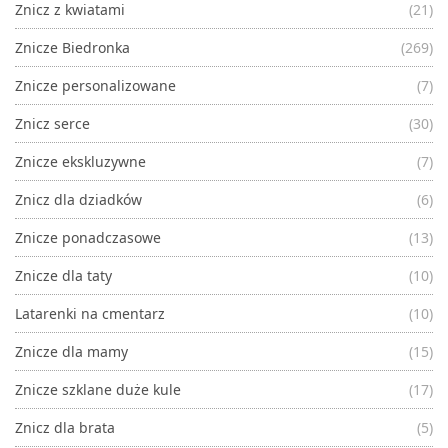
Znicz z kwiatami
(21)
Znicze Biedronka
(269)
Znicze personalizowane
(7)
Znicz serce
(30)
Znicze ekskluzywne
(7)
Znicz dla dziadków
(6)
Znicze ponadczasowe
(13)
Znicze dla taty
(10)
Latarenki na cmentarz
(10)
Znicze dla mamy
(15)
Znicze szklane duże kule
(17)
Znicz dla brata
(5)