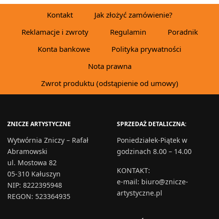
Kontakt
Jak złożyć zamówienie?
Reklamacje i zwroty
Regulamin
Poradnik
Konta bankowe
Polityka prywatności
Nota prawna
Zwrot produktu (odstąpienie od umowy)
ZNICZE ARTYSTYCZNE
SPRZEDAŻ DETALICZNA:
Wytwórnia Zniczy – Rafał
Poniedziałek-Piątek w
Abramowski
godzinach 8.00 – 14.00
ul. Mostowa 82
KONTAKT
:
05-310 Kałuszyn
e-mail:
biuro@znicze-
NIP: 8222395948
artystyczne.pl
REGON: 523364935