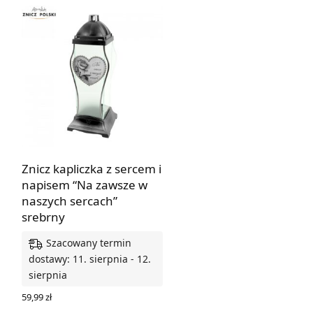
66,00 zł.
56,10 zł.
Znicz kapliczka z sercem i
napisem “Na zawsze w
naszych sercach”
srebrny
Szacowany termin
dostawy: 11. sierpnia - 12.
sierpnia
59,99
zł
DODAJ DO KOSZYKA