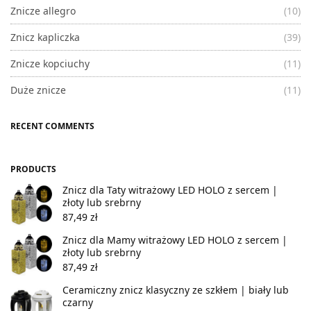
Znicze allegro
(10)
Znicz kapliczka
(39)
Znicze kopciuchy
(11)
Duże znicze
(11)
RECENT COMMENTS
PRODUCTS
Znicz dla Taty witrażowy LED HOLO z sercem |
złoty lub srebrny
87,49
zł
Znicz dla Mamy witrażowy LED HOLO z sercem |
złoty lub srebrny
87,49
zł
Ceramiczny znicz klasyczny ze szkłem | biały lub
czarny