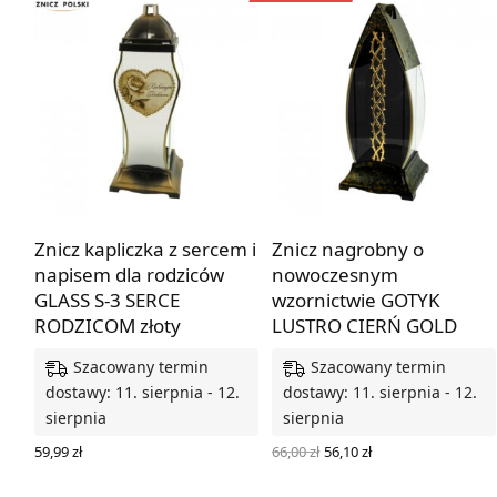
Znicz kapliczka z sercem i
Znicz nagrobny o
napisem dla rodziców
nowoczesnym
GLASS S-3 SERCE
wzornictwie GOTYK
RODZICOM złoty
LUSTRO CIERŃ GOLD
Szacowany termin
Szacowany termin
dostawy: 11. sierpnia - 12.
dostawy: 11. sierpnia - 12.
sierpnia
sierpnia
Pierwotna
Aktualna
66,00
zł
56,10
zł
59,99
zł
cena
cena
DODAJ DO KOSZYKA
DODAJ DO KOSZYKA
wynosiła:
wynosi: