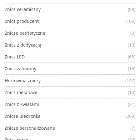
Znicz ceramiczny
(88)
Znicz producent
(106)
Znicze patriotyczne
(3)
Znicz z dedykacją
(10)
Znicz LED
(68)
Znicz zalewany
(16)
Hurtownia zniczy
(142)
Znicz metalowe
(10)
Znicz z kwiatami
(21)
Znicze Biedronka
(269)
Znicze personalizowane
(7)
Znicz serce
(30)