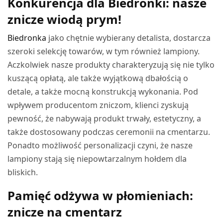
Konkurencja dla Biedronki: nasze
46,90 zł.
39,87 zł.
znicze wiodą prym!
Biedronka
jako chętnie wybierany detalista, dostarcza
szeroki selekcję towarów, w tym również lampiony.
Aczkolwiek nasze produkty charakteryzują się nie tylko
kuszącą opłatą, ale także wyjątkową dbałością o
detale, a także mocną konstrukcją wykonania. Pod
wpływem producentom zniczom, klienci zyskują
pewność, że nabywają produkt trwały, estetyczny, a
także dostosowany podczas ceremonii na cmentarzu.
Ponadto możliwość personalizacji czyni, że nasze
lampiony stają się niepowtarzalnym hołdem dla
bliskich.
Pamięć odżywa w płomieniach:
znicze na cmentarz