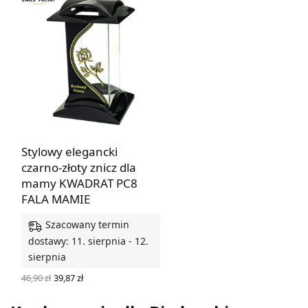
Stylowy elegancki
czarno-złoty znicz dla
mamy KWADRAT PC8
FALA MAMIE
Szacowany termin
dostawy: 11. sierpnia - 12.
sierpnia
Pierwotna
Aktualna
46,90
zł
39,87
zł
cena
cena
DODAJ DO KOSZYKA
wynosiła:
wynosi: