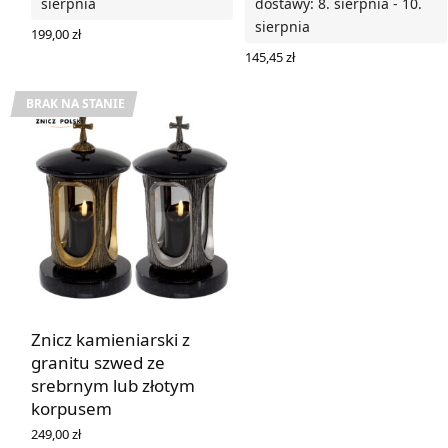
sierpnia
dostawy: 8. sierpnia - 10.
sierpnia
199,00
zł
DODAJ DO KOSZYKA
145,45
zł
WYBIERZ OPCJE
BRAK NA STANIE
Znicz kamieniarski z
granitu szwed ze
srebrnym lub złotym
korpusem
249,00
zł