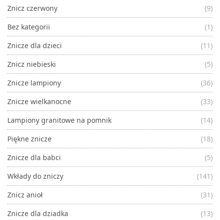
Znicz czerwony
(9)
Bez kategorii
(1)
Znicze dla dzieci
(11)
Znicz niebieski
(5)
Znicze lampiony
(36)
Znicze wielkanocne
(33)
Lampiony granitowe na pomnik
(14)
Piękne znicze
(18)
Znicze dla babci
(5)
Wkłady do zniczy
(141)
Znicz anioł
(31)
Znicze dla dziadka
(13)