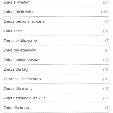
Znicz z kwiatami
(21)
Znicze Biedronka
(269)
Znicze personalizowane
(7)
Znicz serce
(30)
Znicze ekskluzywne
(7)
Znicz dla dziadków
(6)
Znicze ponadczasowe
(13)
Znicze dla taty
(10)
Latarenki na cmentarz
(10)
Znicze dla mamy
(15)
Znicze szklane duże kule
(17)
Znicz dla brata
(5)