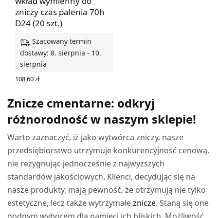
wkład wymienny do
zniczy czas palenia 70h
D24 (20 szt.)
Szacowany termin
dostawy: 8. sierpnia - 10.
sierpnia
108,60
zł
DODAJ DO KOSZYKA
Znicze cmentarne: odkryj
różnorodność w naszym sklepie!
Warto zaznaczyć, iż jako wytwórca zniczy, nasze
przedsiębiorstwo utrzymuje konkurencyjność cenową,
nie rezygnując jednocześnie z najwyższych
standardów jakościowych. Klienci, decydując się na
nasze produkty, mają pewność, że otrzymują nie tylko
estetyczne, lecz także wytrzymałe
znicze
. Staną się one
godnym wyborem dla pamięci ich bliskich. Możliwość