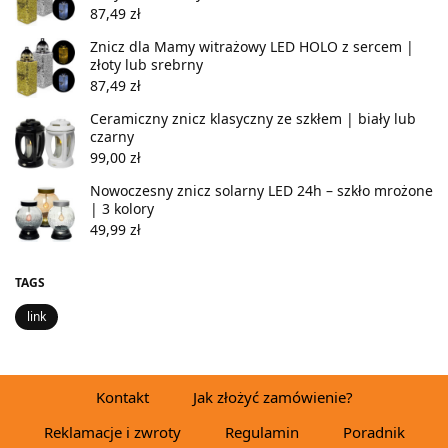
87,49
zł
Znicz dla Mamy witrażowy LED HOLO z sercem |
złoty lub srebrny
87,49
zł
Ceramiczny znicz klasyczny ze szkłem | biały lub
czarny
99,00
zł
Nowoczesny znicz solarny LED 24h – szkło mrożone
| 3 kolory
49,99
zł
TAGS
link
Kontakt
Jak złożyć zamówienie?
Reklamacje i zwroty
Regulamin
Poradnik