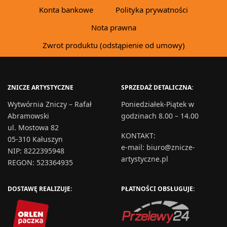
Konta bankowe
Polityka prywatności
Nota prawna
Zwrot produktu (odstąpienie od umowy)
ZNICZE ARTYSTYCZNE
SPRZEDAŻ DETALICZNA:
Wytwórnia Zniczy – Rafał
Poniedziałek-Piątek w
Abramowski
godzinach 8.00 – 14.00
ul. Mostowa 82
KONTAKT
:
05-310 Kałuszyn
e-mail:
biuro@znicze-
NIP: 8222395948
artystyczne.pl
REGON: 523364935
DOSTAWĘ REALIZUJE:
PŁATNOŚCI OBSŁUGUJE: