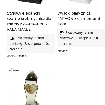
Stylowy elegancki
Wysoki biały znicz
czarno-srebrnyznicz dla
FARAON z elementami
mamy KWADRAT PC8
złota
FALA MAMIE
Szacowany termin
Szacowany termin
dostawy: 8. sierpnia - 10.
dostawy: 8. sierpnia - 10.
sierpnia
sierpnia
70,90
zł
DODAJ DO KOSZYKA
Pierwotna
Aktualna
46,90
zł
39,87
zł
cena
cena
DODAJ DO KOSZYKA
wynosiła:
wynosi:
46,90 zł.
39,87 zł.