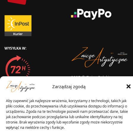
WYSYŁKA W:
2025 © Znicz Polski -
Wytwórnia Zniczy
Zarządzaj zgodą
Wszelkie prawa zastrzeżone
Aby zapewnić jak najlepsze wrażenia, korzystamy z technologii, takich jak
pliki cookie, do przechowywania i/lub uzyskiwania dostępu do informacji o
urządzeniu. Zgoda na te technologie pozwoli nam przetwarzać dane, takie
jak zachowanie podczas przeglądania lub unikalne identyfikatory na tej
stronie. Brak wyrażenia zgody lub wycofanie zgody może niekorzystnie
wpłynąć na niektóre cechy i funkcje.