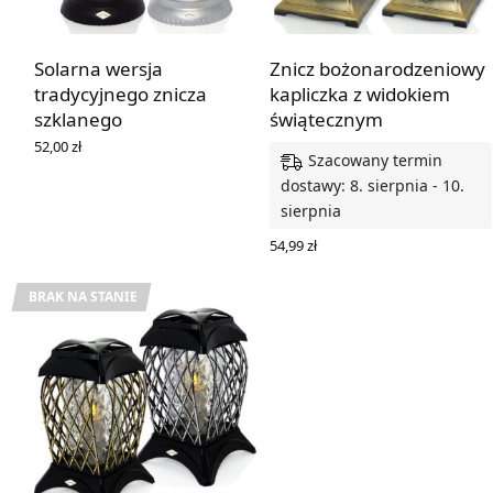
Solarna wersja
Znicz bożonarodzeniowy
tradycyjnego znicza
kapliczka z widokiem
szklanego
świątecznym
52,00
zł
Szacowany termin
WYBIERZ OPCJE
dostawy: 8. sierpnia - 10.
sierpnia
54,99
zł
WYBIERZ OPCJE
BRAK NA STANIE