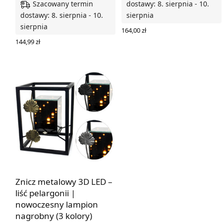
Szacowany termin
dostawy: 8. sierpnia - 10.
dostawy: 8. sierpnia - 10.
sierpnia
sierpnia
164,00
zł
WYBIERZ OPCJE
144,99
zł
WYBIERZ OPCJE
Znicz metalowy 3D LED –
liść pelargonii |
nowoczesny lampion
nagrobny (3 kolory)