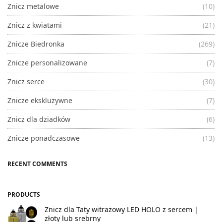
Znicz metalowe
(10)
Znicz z kwiatami
(21)
Znicze Biedronka
(269)
Znicze personalizowane
(7)
Znicz serce
(30)
Znicze ekskluzywne
(7)
Znicz dla dziadków
(6)
Znicze ponadczasowe
(13)
RECENT COMMENTS
PRODUCTS
Znicz dla Taty witrażowy LED HOLO z sercem |
złoty lub srebrny