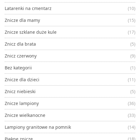
Latarenki na cmentarz
(10)
Znicze dla mamy
(15)
Znicze szklane duże kule
(17)
Znicz dla brata
(5)
Znicz czerwony
(9)
Bez kategorii
(1)
Znicze dla dzieci
(11)
Znicz niebieski
(5)
Znicze lampiony
(36)
Znicze wielkanocne
(33)
Lampiony granitowe na pomnik
(14)
Piękne znicze
(18)