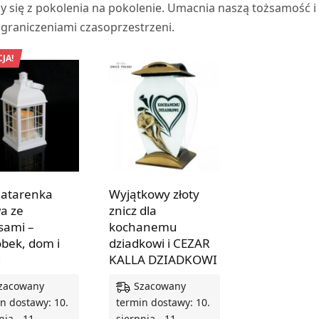
zy się z pokolenia na pokolenie. Umacnia naszą tożsamość i
ograniczeniami czasoprzestrzeni.
JA!
 latarenka
Wyjątkowy złoty
a ze
znicz dla
sami –
kochanemu
bek, dom i
dziadkowi i CEZAR
d
KALLA DZIADKOWI
zacowany
Szacowany
n dostawy: 10.
termin dostawy: 10.
nia - 11.
sierpnia - 11.