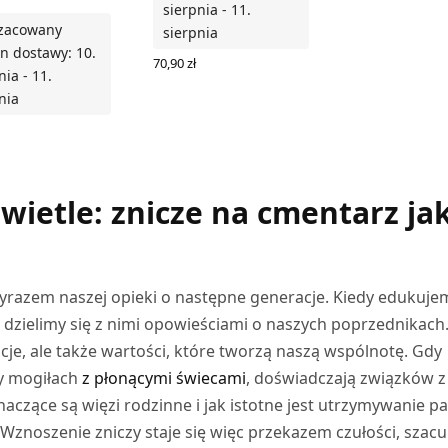
sierpnia - 11.
zacowany
sierpnia
n dostawy: 10.
70,90
zł
nia - 11.
WYBIERZ OPCJE
nia
Z OPCJE
ietle: znicze na cmentarz ja
yrazem naszej opieki o następne generacje. Kiedy edukuje
, dzielimy się z nimi opowieściami o naszych poprzednikach
cje, ale także wartości, które tworzą naszą wspólnotę. Gdy
zy mogiłach
z płonącymi świecami
, doświadczają związków z
znaczące są więzi rodzinne i jak istotne jest utrzymywanie p
. Wznoszenie zniczy staje się więc przekazem czułości, szacu