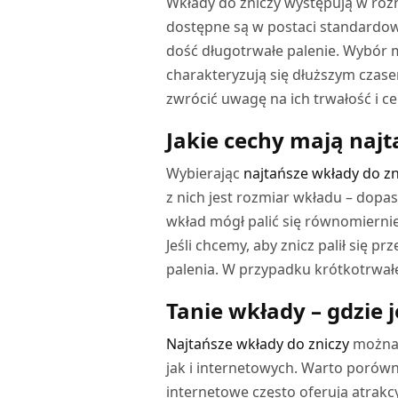
Wkłady do zniczy występują w róż
dostępne są w postaci standard
dość długotrwałe palenie. Wybór m
charakteryzują się dłuższym czase
zwrócić uwagę na ich trwałość i ce
Jakie cechy mają najt
Wybierając
najtańsze wkłady do zn
z nich jest rozmiar wkładu – dop
wkład mógł palić się równomiernie
Jeśli chcemy, aby znicz palił się 
palenia. W przypadku krótkotrwał
Tanie wkłady – gdzie j
Najtańsze wkłady do zniczy
można 
jak i internetowych. Warto porówna
internetowe często oferują atrak