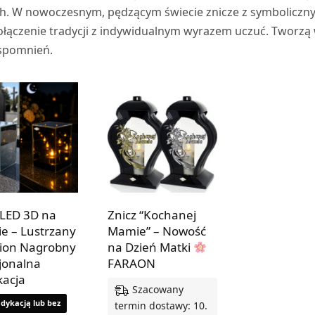
ich. W nowoczesnym, pędzącym świecie znicze z symbolicz
łączenie tradycji z indywidualnym wyrazem uczuć. Tworzą 
spomnień.
 LED 3D na
Znicz “Kochanej
ie – Lustrzany
Mamie” – Nowość
ion Nagrobny
na Dzień Matki
jonalna
FARAON
acja
Szacowany
edykacją lub bez
termin dostawy: 10.