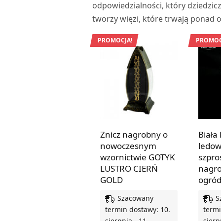
odpowiedzialności, który dziedzic
tworzy więzi, które trwają ponad 
PROMOCJA!
PROMOC
Znicz nagrobny o
Biała
nowoczesnym
ledow
wzornictwie GOTYK
szpro
LUSTRO CIERŃ
nagro
GOLD
ogró
Szacowany
S
termin dostawy: 10.
termi
sierpnia - 11.
sierp