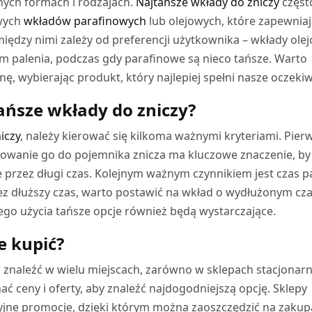
nych formach i rodzajach.
Najtańsze wkłady do zniczy
częst
owych
wkładów parafinowych
lub olejowych, które zapewnia
iędzy nimi zależy od preferencji użytkownika – wkłady ole
m palenia, podczas gdy parafinowe są nieco tańsze. Warto
nę, wybierając produkt, który najlepiej spełni nasze oczeki
ańsze wkłady do zniczy?
iczy
, należy kierować się kilkoma ważnymi kryteriami. Pie
asowanie go do pojemnika znicza ma kluczowe znaczenie, by
 przez długi czas. Kolejnym ważnym czynnikiem jest czas pa
przez dłuższy czas, warto postawić na wkład o wydłużonym cza
ego użycia tańsze opcje również będą wystarczające.
e kupić?
znaleźć w wielu miejscach, zarówno w sklepach stacjonarn
ć ceny i oferty, aby znaleźć najdogodniejszą opcję. Sklepy
cyjne promocje, dzięki którym można zaoszczędzić na zakup