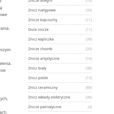
o
Znicze allegro
(10)
ją
Znicz nietypowe
(35)
jowe
Znicze kopciuchy
(11)
wania.
Duże znicze
(11)
Znicz kapliczka
(39)
Znicze choinki
(20)
rwszym
Znicze artystyczne
(10)
lenia.
Znicz biały
(38)
sie
Znicz polski
(13)
Znicz ceramiczny
(88)
Znicz wkłady elektryczne
(36)
ych,
Znicze patriotyczne
(3)
ach.