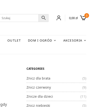
0
0,00
zł
E
OUTLET
DOM I OGRÓD
AKCESORIA
CATEGORIES
Znicz dla brata
(5)
Znicz czerwony
(9)
Znicze dla dzieci
(11)
 gdy
Znicz niebieski
(5)