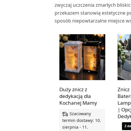
zwyczaj uczczenia zmarłych blisk
przekazem stanowią estetyczne po
sposób niepowtarzalne miejsce w
Duży znicz z
Znicz
dedykacją dla
Bater
Kochanej Mamy
Lamp
| Opc
Szacowany
Dedyk
termin dostawy: 10.
Z d
sierpnia - 11.