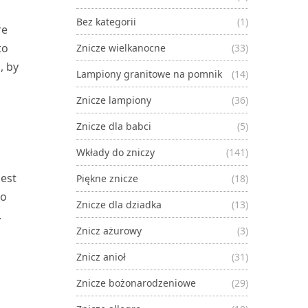
Bez kategorii
(1)
re
to
Znicze wielkanocne
(33)
, by
Lampiony granitowe na pomnik
(14)
Znicze lampiony
(36)
Znicze dla babci
(5)
Wkłady do zniczy
(141)
jest
Piękne znicze
(18)
do
Znicze dla dziadka
(13)
.
Znicz ażurowy
(3)
Znicz anioł
(31)
Znicze bożonarodzeniowe
(29)