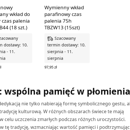
inowy
Wymienny wkład
any wkład do
parafinowy czas
y czas palenia
palenia 75h
B44 (18 szt.)
TBZW13 (15szt)
zacowany
Szacowany
n dostawy: 10.
termin dostawy: 10.
nia - 11.
sierpnia - 11.
nia
sierpnia
ł
97,95
zł
 DO KOSZYKA
DODAJ DO KOSZYKA
ą: wspólna pamięć w płomieni
edykacją nie tylko nabierają formę symbolicznego gestu, a
 tradycję kulturową. W różnych obszarach świece te mają
w celu uczczenia zmarłych podczas różnych uroczystości.
 w tę tradycję, wzmacniając wartość pamięci i podtrzymując