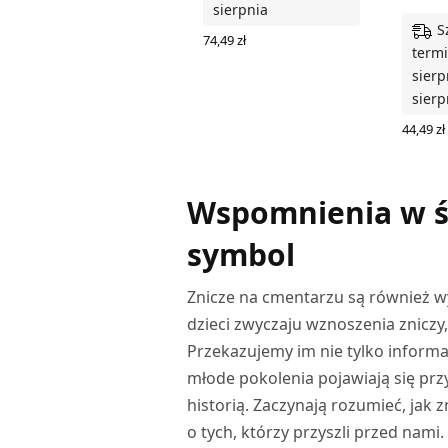
sierpnia
S
74,49
zł
termi
WYBIERZ OPCJE
sierp
sierp
44,49
zł
WYBIER
Wspomnienia w św
symbol
Znicze na cmentarzu są również w
dzieci zwyczaju wznoszenia zniczy
Przekazujemy im nie tylko informa
młode pokolenia pojawiają się pr
historią. Zaczynają rozumieć, jak 
o tych, którzy przyszli przed nami