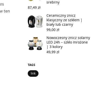
srebrny
nym
87,49
zł
w ten
Ceramiczny znicz
klasyczny ze szkłem |
biały lub czarny
99,00
zł
Nowoczesny znicz solarny
LED 24h – szkło mrożone
| 3 kolory
49,99
zł
TAGS
link