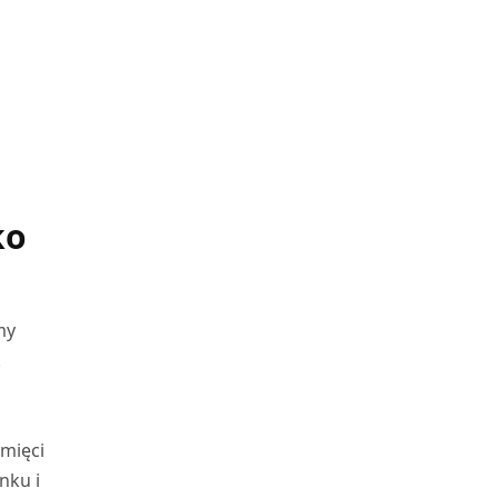
ko
my
.
amięci
nku i