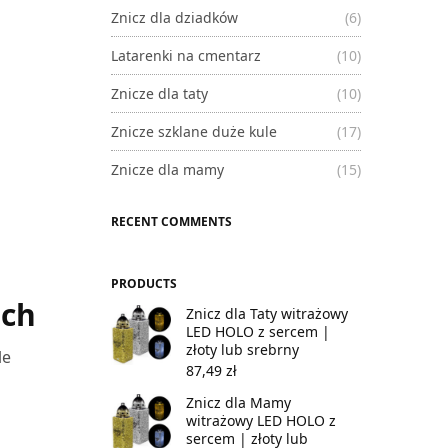
Znicz dla dziadków
(6)
Latarenki na cmentarz
(10)
Znicze dla taty
(10)
Znicze szklane duże kule
(17)
Znicze dla mamy
(15)
RECENT COMMENTS
PRODUCTS
ach
Znicz dla Taty witrażowy
LED HOLO z sercem |
złoty lub srebrny
le
87,49
zł
Znicz dla Mamy
witrażowy LED HOLO z
sercem | złoty lub