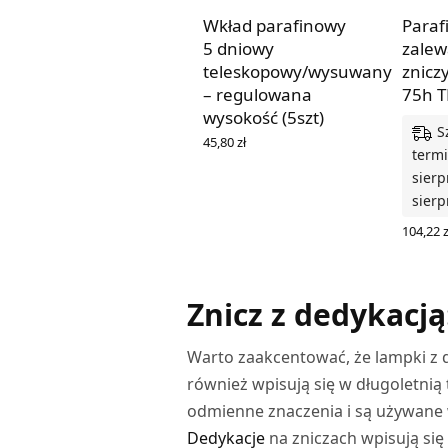
Wkład parafinowy
Paraf
5 dniowy
zalew
teleskopowy/wysuwany
znicz
– regulowana
75h T
wysokość (5szt)
S
45,80
zł
termi
DOWIEDZ SIĘ WIĘCEJ
sierp
sierp
104,22
z
DODAJ
Znicz z dedykacj
Warto zaakcentować, że lampki z d
również wpisują się w długoletnią
odmienne znaczenia i są używane 
Dedykacje
na zniczach wpisują się