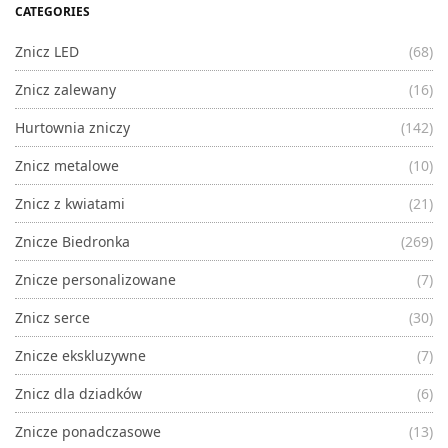
CATEGORIES
Znicz LED
(68)
Znicz zalewany
(16)
Hurtownia zniczy
(142)
Znicz metalowe
(10)
Znicz z kwiatami
(21)
Znicze Biedronka
(269)
Znicze personalizowane
(7)
Znicz serce
(30)
Znicze ekskluzywne
(7)
Znicz dla dziadków
(6)
Znicze ponadczasowe
(13)