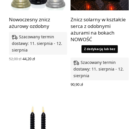
Nowoczesny znicz
Znicz solarny w kształcie
ażurowy ozdobny
serca z odobnymi
ażurami na bokach
Szacowany termin
NOWOŚĆ
dostawy: 11. sierpnia - 12.
Z dedykacją lub bez
sierpnia
Pierwotna
Aktualna
52,00
zł
44,20
zł
Szacowany termin
cena
cena
WYBIERZ OPCJE
wynosiła:
wynosi:
dostawy: 11. sierpnia - 12.
52,00 zł.
44,20 zł.
sierpnia
90,90
zł
WYBIERZ OPCJE