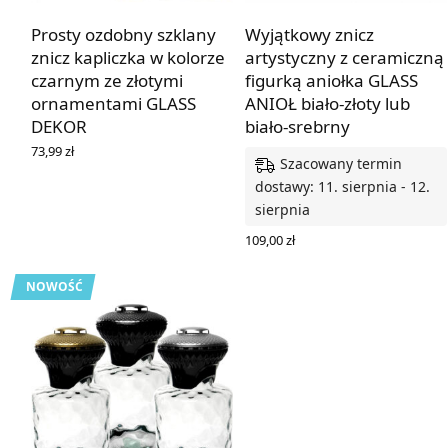
Prosty ozdobny szklany
Wyjątkowy znicz
znicz kapliczka w kolorze
artystyczny z ceramiczną
czarnym ze złotymi
figurką aniołka GLASS
ornamentami GLASS
ANIOŁ biało-złoty lub
DEKOR
biało-srebrny
73,99
zł
Szacowany termin
DOWIEDZ SIĘ WIĘCEJ
dostawy: 11. sierpnia - 12.
sierpnia
109,00
zł
WYBIERZ OPCJE
NOWOŚĆ