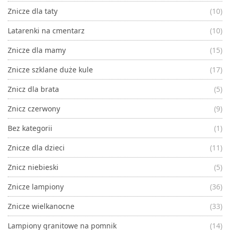
Znicze dla taty
(10)
Latarenki na cmentarz
(10)
Znicze dla mamy
(15)
Znicze szklane duże kule
(17)
Znicz dla brata
(5)
Znicz czerwony
(9)
Bez kategorii
(1)
Znicze dla dzieci
(11)
Znicz niebieski
(5)
Znicze lampiony
(36)
Znicze wielkanocne
(33)
Lampiony granitowe na pomnik
(14)