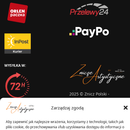
WYSYŁKA W:
2025 © Znicz Polski -
Wytwórnia Zniczy
Wszelkie prawa zastrzeżone
Zarządzaj zgodą
Aby zapewnić jak najlepsze wrażenia, korzystamy z technologii, takich jak
pliki cookie, do przechowywania i/lub uzyskiwania dostępu do informacji o