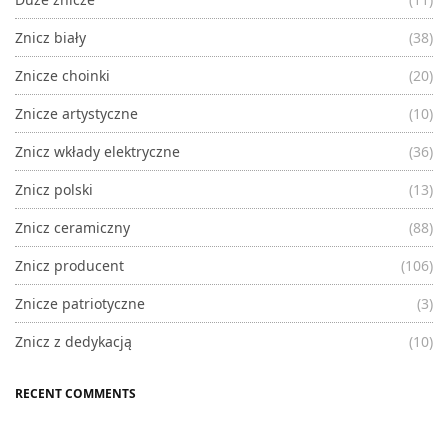
Znicz biały
(38)
Znicze choinki
(20)
Znicze artystyczne
(10)
Znicz wkłady elektryczne
(36)
Znicz polski
(13)
Znicz ceramiczny
(88)
Znicz producent
(106)
Znicze patriotyczne
(3)
Znicz z dedykacją
(10)
RECENT COMMENTS