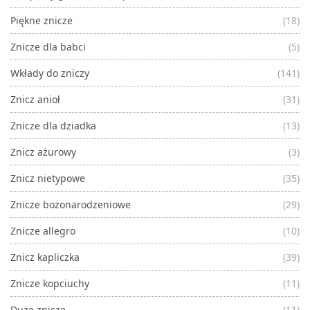
Piękne znicze
(18)
Znicze dla babci
(5)
Wkłady do zniczy
(141)
Znicz anioł
(31)
Znicze dla dziadka
(13)
Znicz ażurowy
(3)
Znicz nietypowe
(35)
Znicze bożonarodzeniowe
(29)
Znicze allegro
(10)
Znicz kapliczka
(39)
Znicze kopciuchy
(11)
Duże znicze
(11)