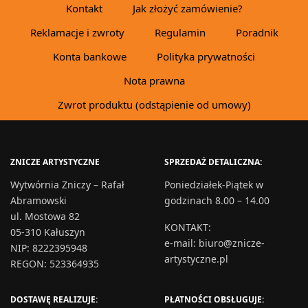
Kontakt
Jak złożyć zamówienie?
Reklamacje i zwroty
Regulamin
Poradnik
Konta bankowe
Polityka prywatności
Nota prawna
Zwrot produktu (odstąpienie od umowy)
ZNICZE ARTYSTYCZNE
SPRZEDAŻ DETALICZNA:
Wytwórnia Zniczy – Rafał
Poniedziałek-Piątek w
Abramowski
godzinach 8.00 – 14.00
ul. Mostowa 82
KONTAKT
:
05-310 Kałuszyn
e-mail:
biuro@znicze-
NIP: 8222395948
artystyczne.pl
REGON: 523364935
DOSTAWĘ REALIZUJE:
PŁATNOŚCI OBSŁUGUJE: