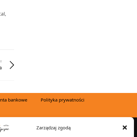
al,
Y
a
nta bankowe
Polityka prywatności
Zarządzaj zgodą
YSYŁKA W: