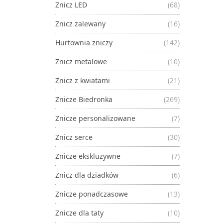
Znicz LED
(68)
Znicz zalewany
(16)
Hurtownia zniczy
(142)
Znicz metalowe
(10)
Znicz z kwiatami
(21)
Znicze Biedronka
(269)
Znicze personalizowane
(7)
Znicz serce
(30)
Znicze ekskluzywne
(7)
Znicz dla dziadków
(6)
Znicze ponadczasowe
(13)
Znicze dla taty
(10)