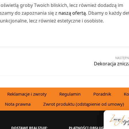
ko oświetlą groby Twoich bliskich, lecz również dodadzą im
szamy do zapoznania się z
naszą ofertą
. Dbamy o każdy det
funkcjonalne, lecz również estetyczne i osobiste.
NASTĘPN
Dekoracja znicz
Reklamacje i zwroty
Regulamin
Poradnik
Ko
Nota prawna
Zwrot produktu (odstąpienie od umowy)
DOSTAWĘ REALIZUJE:
PŁATNOŚCI OBSŁUGUJE:
W