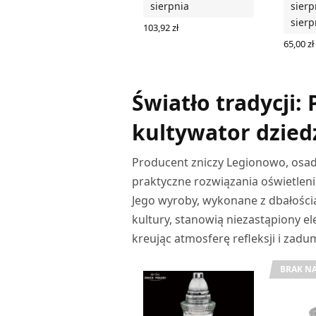
sierpnia
sierp
sierp
103,92
zł
DODAJ DO KOSZYKA
65,00
zł
DODAJ
Światło tradycji:
kultywator dzied
Producent zniczy Legionowo, osad
praktyczne rozwiązania oświetlenio
Jego wyroby, wykonane z dbałością
kultury, stanowią niezastąpiony e
kreując atmosferę refleksji i zadu
BRAK NA