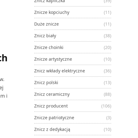
Znicz kapliczka
(39)
Znicze kopciuchy
(11)
Duże znicze
(11)
Znicz biały
(38)
Znicze choinki
(20)
ch
Znicze artystyczne
(10)
Znicz wkłady elektryczne
(36)
w.
Znicz polski
(13)
ej
Znicz ceramiczny
(88)
om i
Znicz producent
(106)
Znicze patriotyczne
(3)
Znicz z dedykacją
(10)