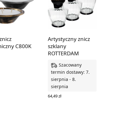
znicz
Artystyczny znicz
iczny C800K
szklany
ROTTERDAM
Szacowany
Z OPCJE
termin dostawy: 7.
sierpnia - 8.
sierpnia
64,49
zł
WYBIERZ OPCJE