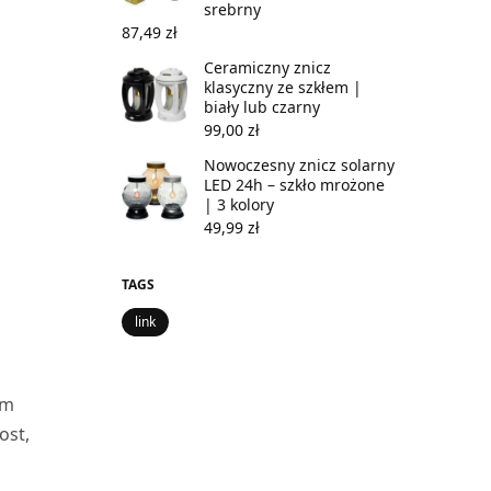
srebrny
87,49
zł
Ceramiczny znicz
klasyczny ze szkłem |
biały lub czarny
99,00
zł
Nowoczesny znicz solarny
LED 24h – szkło mrożone
| 3 kolory
49,99
zł
TAGS
link
im
ost,