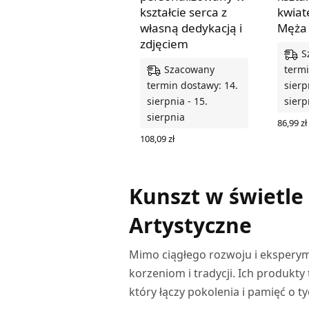
kształcie serca z
kwiat
własną dedykacją i
Męża
zdjęciem
S
Szacowany
termi
termin dostawy: 14.
sierp
sierpnia - 15.
sierp
sierpnia
86,99
zł
WYBIER
108,09
zł
WYBIERZ OPCJE
Kunszt w świetle 
Artystyczne
Mimo ciągłego rozwoju i ekspery
korzeniom i tradycji. Ich produkty
który łączy pokolenia i pamięć o ty