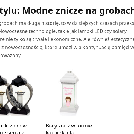
ylu: Modne znicze na grobac
robach ma długą historię, to w dzisiejszych czasach przeks
. Nowoczesne technologie, takie jak lampki LED czy solary,
re nie tylko są trwałe i ekonomiczne. Ale również estetyczne
ji z nowoczesnością, które umożliwia kontynuację pamięci 
noważony.
ncki znicz w
Biały znicz w formie
cie serca z
kapliczki dla