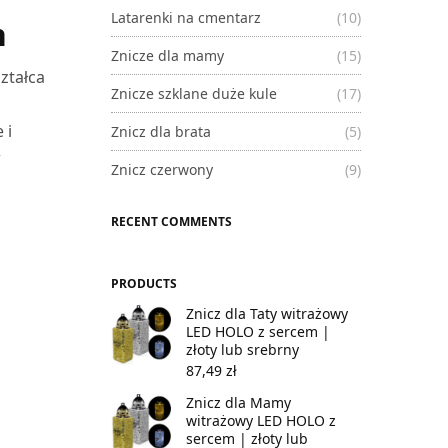
Latarenki na cmentarz
(10)
h
Znicze dla mamy
(15)
ztałca
Znicze szklane duże kule
(17)
 i
Znicz dla brata
(5)
w
Znicz czerwony
(9)
RECENT COMMENTS
PRODUCTS
Znicz dla Taty witrażowy
LED HOLO z sercem |
złoty lub srebrny
87,49
zł
Znicz dla Mamy
witrażowy LED HOLO z
sercem | złoty lub