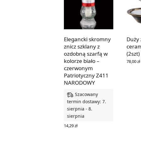
Elegancki skromny
Duży 
znicz szklany z
ceram
ozdobną szarfą w
(2szt)
kolorze biało –
78,00
zł
WYBIER
czerwonym
Patriotyczny Z411
NARODOWY
Szacowany
termin dostawy: 7.
sierpnia - 8.
sierpnia
14,29
zł
DODAJ DO KOSZYKA