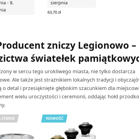
nia - 8.
sierpnia
nia
63,70
zł
DODAJ DO KOSZYKA
 DO KOSZYKA
 Producent zniczy Legionowo –
zictwa światełek pamiątkowy
zony w sercu tego urokliwego miasta, nie tylko dostarcza
we. Ale także jest strażnikiem lokalnych tradycji i obyczajó
 o detal i przesiąknięte głębokim szacunkiem dla miejscow
lement wielu uroczystości i ceremonii, oddając hołd przodk
my.
 STANIE
NOWOŚĆ