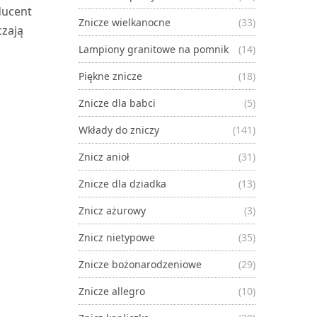
ducent
Znicze wielkanocne
(33)
czają
Lampiony granitowe na pomnik
(14)
Piękne znicze
(18)
Znicze dla babci
(5)
Wkłady do zniczy
(141)
Znicz anioł
(31)
Znicze dla dziadka
(13)
Znicz ażurowy
(3)
Znicz nietypowe
(35)
Znicze bożonarodzeniowe
(29)
Znicze allegro
(10)