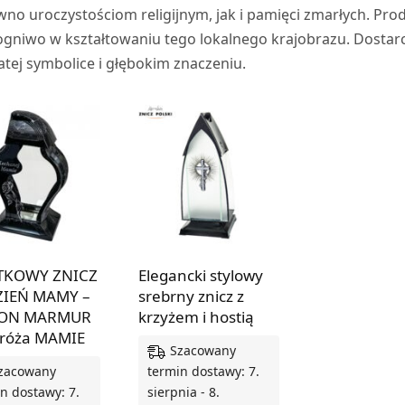
no uroczystościom religijnym, jak i pamięci zmarłych. Pro
gniwo w kształtowaniu tego lokalnego krajobrazu. Dostar
tej symbolice i głębokim znaczeniu.
TKOWY ZNICZ
Elegancki stylowy
ZIEŃ MAMY –
srebrny znicz z
ON MARMUR
krzyżem i hostią
 róża MAMIE
Szacowany
zacowany
termin dostawy: 7.
n dostawy: 7.
sierpnia - 8.