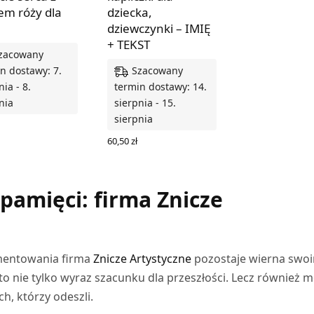
em róży dla
dziecka,
dziewczynki – IMIĘ
+ TEKST
zacowany
Szacowany
n dostawy: 7.
nia - 8.
termin dostawy: 14.
nia
sierpnia - 15.
sierpnia
Z OPCJE
60,50
zł
DODAJ DO KOSZYKA
pamięci: firma Znicze
mentowania firma
Znicze Artystyczne
pozostaje wierna swo
 to nie tylko wyraz szacunku dla przeszłości. Lecz również m
ch, którzy odeszli.