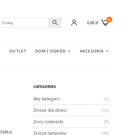
0
0,00
zł
E
OUTLET
DOM I OGRÓD
AKCESORIA
CATEGORIES
Bez kategorii
(1)
Znicze dla dzieci
(11)
Znicz niebieski
(5)
tełka.
Znicze lampiony
(36)