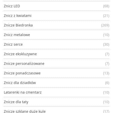
Znicz LED
(68)
Znicz z kwiatami
(21)
Znicze Biedronka
(269)
Znicz metalowe
(10)
Znicz serce
(30)
Znicze ekskluzywne
(7)
Znicze personalizowane
(7)
Znicze ponadczasowe
(13)
Znicz dla dziadków
(6)
Latarenki na cmentarz
(10)
Znicze dla taty
(10)
Znicze szklane duże kule
(17)