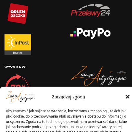
WYSYŁKA W:
2025 © Znicz Polski -
Zarządzaj zgodą
Wytwórnia Zniczy
Wszelkie prawa zastrzeżone
Aby zapewnić jak najlepsze wrażenia, korzystamy z technologii, takich jak
pliki cookie, do przechowywania i/lub uzyskiwania dostępu do informacji o
urządzeniu. Zgoda na te technologie pozwoli nam przetwarzać dane, takie
jak zachowanie podczas przeglądania lub unikalne identyfikatory na tej