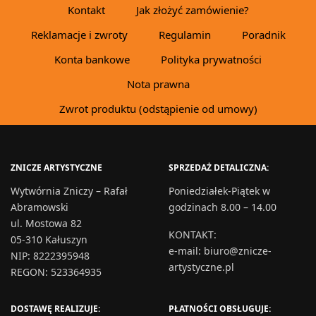
Kontakt
Jak złożyć zamówienie?
Reklamacje i zwroty
Regulamin
Poradnik
Konta bankowe
Polityka prywatności
Nota prawna
Zwrot produktu (odstąpienie od umowy)
ZNICZE ARTYSTYCZNE
SPRZEDAŻ DETALICZNA:
Wytwórnia Zniczy – Rafał
Poniedziałek-Piątek w
Abramowski
godzinach 8.00 – 14.00
ul. Mostowa 82
KONTAKT
:
05-310 Kałuszyn
e-mail:
biuro@znicze-
NIP: 8222395948
artystyczne.pl
REGON: 523364935
DOSTAWĘ REALIZUJE:
PŁATNOŚCI OBSŁUGUJE: