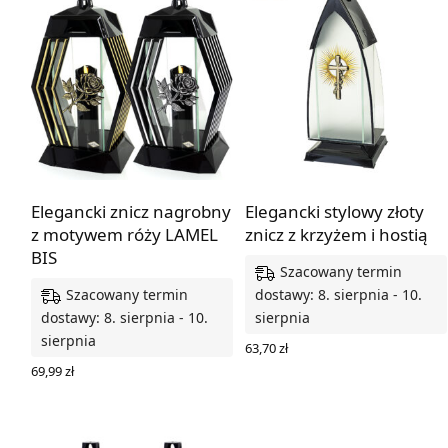
Elegancki znicz nagrobny
Elegancki stylowy złoty
z motywem róży LAMEL
znicz z krzyżem i hostią
BIS
Szacowany termin
Szacowany termin
dostawy: 8. sierpnia - 10.
dostawy: 8. sierpnia - 10.
sierpnia
sierpnia
63,70
zł
DODAJ DO KOSZYKA
69,99
zł
WYBIERZ OPCJE