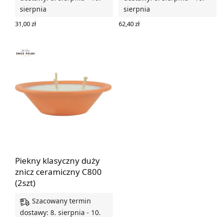
sierpnia
sierpnia
31,00
zł
62,40
zł
DODAJ DO KOSZYKA
DODAJ DO KOSZYKA
Piekny klasyczny duży
znicz ceramiczny C800
(2szt)
Szacowany termin
dostawy: 8. sierpnia - 10.