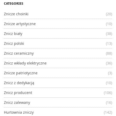
CATEGORIES
Znicze choinki
(20)
Znicze artystyczne
(10)
Znicz biały
(38)
Znicz polski
(13)
Znicz ceramiczny
(88)
Znicz wkłady elektryczne
(36)
Znicze patriotyczne
(3)
Znicz z dedykacją
(10)
Znicz producent
(106)
Znicz zalewany
(16)
Hurtownia zniczy
(142)