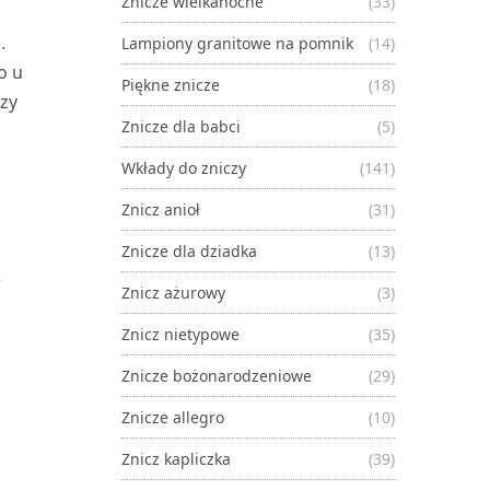
Znicze wielkanocne
(33)
.
Lampiony granitowe na pomnik
(14)
o u
Piękne znicze
(18)
szy
Znicze dla babci
(5)
Wkłady do zniczy
(141)
Znicz anioł
(31)
Znicze dla dziadka
(13)
e
Znicz ażurowy
(3)
Znicz nietypowe
(35)
Znicze bożonarodzeniowe
(29)
Znicze allegro
(10)
Znicz kapliczka
(39)