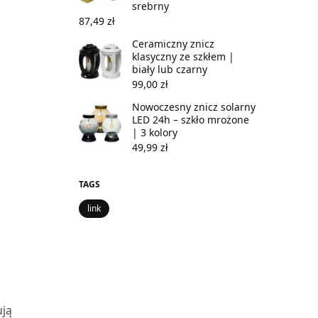
srebrny
87,49
zł
Ceramiczny znicz
klasyczny ze szkłem |
biały lub czarny
99,00
zł
Nowoczesny znicz solarny
LED 24h – szkło mrożone
| 3 kolory
49,99
zł
TAGS
link
ują