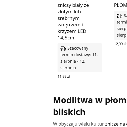
zniczy biały ze
PŁOM
złotym lub
S
srebrnym
termi
wnętrzem i
sierp
krzyżem LED
sierp
14,5cm
12,99
zł
Szacowany
DODAJ
termin dostawy: 11.
sierpnia - 12.
sierpnia
11,99
zł
WYBIERZ OPCJE
Modlitwa w płomi
bliskich
W obyczaju wielu kultur
znicze na