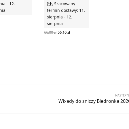
Szacowany
nia - 12.
nia
termin dostawy: 11.
sierpnia - 12.
sierpnia
 DO KOSZYKA
Pierwotna
Aktualna
66,00
zł
56,10
zł
cena
cena
DODAJ DO KOSZYKA
wynosiła:
wynosi:
66,00 zł.
56,10 zł.
NASTĘPN
Wkłady do zniczy Biedronka 202