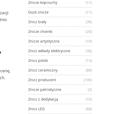
Znicze kopciuchy
(11)
Duże znicze
(11)
zacji
dnio
Znicz biały
(38)
Znicze choinki
(20)
Znicze artystyczne
(10)
y
Znicz wkłady elektryczne
(36)
Znicz polski
(13)
Znicz ceramiczny
(88)
 cenę,
ch.
Znicz producent
(106)
Znicze patriotyczne
(3)
Znicz z dedykacją
(10)
Znicz LED
(68)