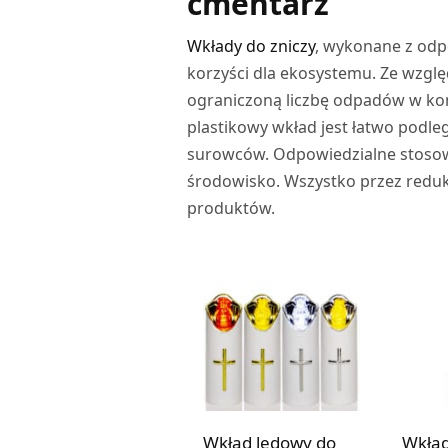
cmentarz
Wkłady do zniczy
, wykonane z od
korzyści dla ekosystemu. Ze wzglę
ograniczoną liczbę odpadów w kon
plastikowy wkład jest łatwo pod
surowców. Odpowiedzialne stoso
środowisko. Wszystko przez redukc
produktów.
Wkład ledowy do
Wkład