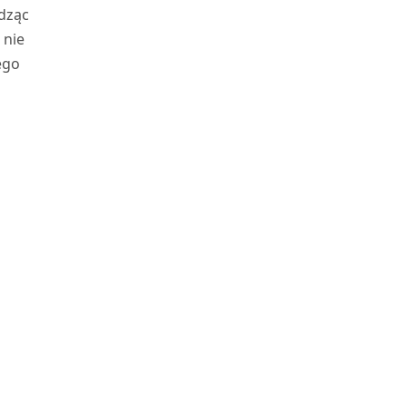
adząc
 nie
ego