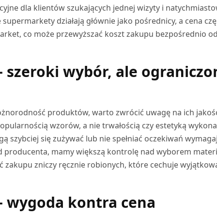
cyjne dla klientów szukających jednej wizyty i natychmias
 supermarkety działają głównie jako pośrednicy, a cena czę
arket, co może przewyższać koszt zakupu bezpośrednio o
 – szeroki wybór, ale ograniczo
óżnorodność produktów, warto zwrócić uwagę na ich jakoś
popularnością wzorów, a nie trwałością czy estetyką wykona
ą szybciej się zużywać lub nie spełniać oczekiwań wymaga
od producenta, mamy większą kontrolę nad wyborem materi
ość zakupu zniczy ręcznie robionych, które cechuje wyjątkow
 – wygoda kontra cena