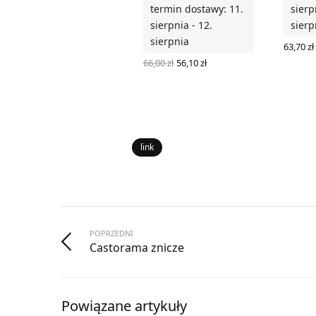
termin dostawy: 11.
sierp
sierpnia - 12.
sierp
sierpnia
63,70
zł
DODAJ
Pierwotna
Aktualna
66,00
zł
56,10
zł
cena
cena
DODAJ DO KOSZYKA
wynosiła:
wynosi:
66,00 zł.
56,10 zł.
link
POPRZEDNI
Castorama znicze
Powiązane artykuły