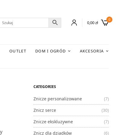
0
0,00
zł
E
OUTLET
DOM I OGRÓD
AKCESORIA
CATEGORIES
Znicze personalizowane
(7)
Znicz serce
(30)
Znicze ekskluzywne
(7)
ry
Znicz dla dziadków
(6)