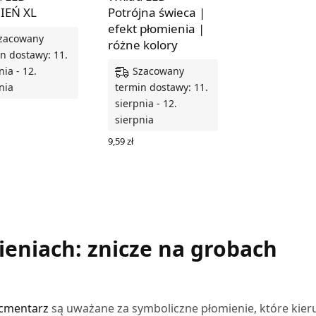
IEŃ XL
Potrójna świeca |
efekt płomienia |
zacowany
różne kolory
n dostawy: 11.
Szacowany
nia - 12.
nia
termin dostawy: 11.
sierpnia - 12.
sierpnia
 DO KOSZYKA
9,59
zł
WYBIERZ OPCJE
eniach: znicze na grobach
 cmentarz
są uważane za symboliczne płomienie, które kier