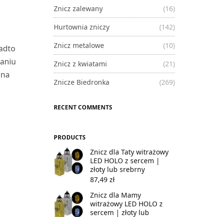
Znicz zalewany
(16)
Hurtownia zniczy
(142)
Znicz metalowe
(10)
adto
waniu
Znicz z kwiatami
(21)
 na
Znicze Biedronka
(269)
RECENT COMMENTS
PRODUCTS
Znicz dla Taty witrażowy
LED HOLO z sercem |
złoty lub srebrny
87,49
zł
Znicz dla Mamy
witrażowy LED HOLO z
sercem | złoty lub