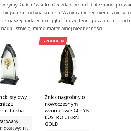
ierzymy, że ich światło oświetla ciemności nieznane, prow
miejsca za kurtyną śmierci. Wzniecanie płomienia zniczy to
nak naszej nadziei na ciągłość egzystencji poza granicami t
e nadal istnieją, mimo materialnej nieobecności.
PROMOCJA!
ncki stylowy
Znicz nagrobny o
znicz z
nowoczesnym
em i hostią
wzornictwie GOTYK
LUSTRO CIERŃ
zacowany
GOLD
n dostawy: 11.