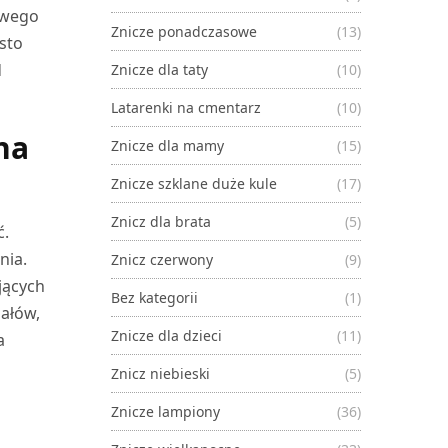
towego
Znicze ponadczasowe
(13)
sto
d
Znicze dla taty
(10)
Latarenki na cmentarz
(10)
na
Znicze dla mamy
(15)
Znicze szklane duże kule
(17)
Znicz dla brata
(5)
ć.
nia.
Znicz czerwony
(9)
jących
Bez kategorii
(1)
ałów,
Znicze dla dzieci
(11)
a
Znicz niebieski
(5)
Znicze lampiony
(36)