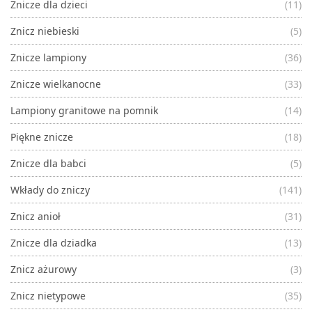
Znicze dla dzieci
(11)
Znicz niebieski
(5)
Znicze lampiony
(36)
Znicze wielkanocne
(33)
Lampiony granitowe na pomnik
(14)
Piękne znicze
(18)
Znicze dla babci
(5)
Wkłady do zniczy
(141)
Znicz anioł
(31)
Znicze dla dziadka
(13)
Znicz ażurowy
(3)
Znicz nietypowe
(35)