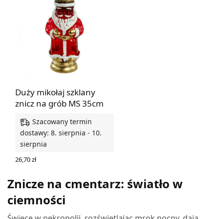
Duży mikołaj szklany
znicz na grób MS 35cm
Szacowany termin
dostawy: 8. sierpnia - 10.
sierpnia
26,70
zł
DODAJ DO KOSZYKA
Znicze na cmentarz: światło w
ciemności
Świece w nekropolii, rozświetlając mrok nocny, dają