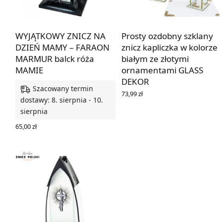
WYJĄTKOWY ZNICZ NA
Prosty ozdobny szklany
DZIEŃ MAMY – FARAON
znicz kapliczka w kolorze
MARMUR balck róża
białym ze złotymi
MAMIE
ornamentami GLASS
DEKOR
Szacowany termin
73,99
zł
dostawy: 8. sierpnia - 10.
DOWIEDZ SIĘ WIĘCEJ
sierpnia
65,00
zł
DODAJ DO KOSZYKA