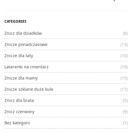
CATEGORIES
Znicz dla dziadków
(6)
Znicze ponadczasowe
(13)
Znicze dla taty
(10)
Latarenki na cmentarz
(10)
Znicze dla mamy
(15)
Znicze szklane duże kule
(17)
Znicz dla brata
(5)
Znicz czerwony
(9)
Bez kategorii
(1)