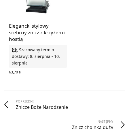
Elegancki stylowy
srebrny znicz z krzyżem i
hostią
Szacowany termin
dostawy: 8. sierpnia - 10.
sierpnia
63,70
zł
DODAJ DO KOSZYKA
POPRZEDNI
Znicze Boże Narodzenie
NASTĘPNY
Znicz choinka duży