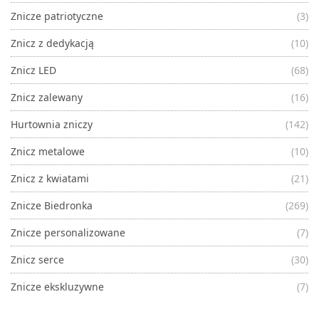
Znicze patriotyczne
(3)
Znicz z dedykacją
(10)
Znicz LED
(68)
Znicz zalewany
(16)
Hurtownia zniczy
(142)
Znicz metalowe
(10)
Znicz z kwiatami
(21)
Znicze Biedronka
(269)
Znicze personalizowane
(7)
Znicz serce
(30)
Znicze ekskluzywne
(7)