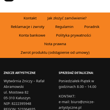
Kontakt
Jak złożyć zamówienie?
Reklamacje i zwroty
Regulamin
Poradnik
Konta bankowe
Polityka prywatności
Nota prawna
Zwrot produktu (odstąpienie od umowy)
ZNICZE ARTYSTYCZNE
SPRZEDAŻ DETALICZNA:
Wytwórnia Zniczy – Rafał
Poniedziałek-Piątek w
Abramowski
godzinach 8.00 – 14.00
ul. Mostowa 82
KONTAKT
:
05-310 Kałuszyn
e-mail:
biuro@znicze-
NIP: 8222395948
artystyczne.pl
REGON: 523364935