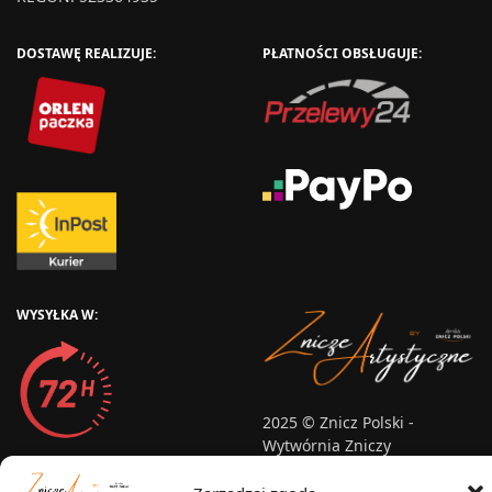
DOSTAWĘ REALIZUJE:
PŁATNOŚCI OBSŁUGUJE:
WYSYŁKA W:
2025 © Znicz Polski -
Wytwórnia Zniczy
Wszelkie prawa zastrzeżone