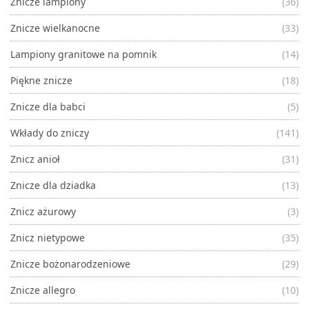
Znicze lampiony
(36)
Znicze wielkanocne
(33)
Lampiony granitowe na pomnik
(14)
Piękne znicze
(18)
Znicze dla babci
(5)
Wkłady do zniczy
(141)
Znicz anioł
(31)
Znicze dla dziadka
(13)
Znicz ażurowy
(3)
Znicz nietypowe
(35)
Znicze bożonarodzeniowe
(29)
Znicze allegro
(10)