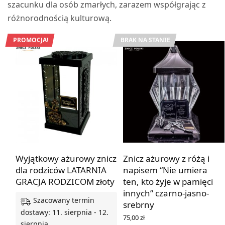
szacunku dla osób zmarłych, zarazem współgrając z
różnorodnością kulturową.
PROMOCJA!
BRAK NA STANIE
Wyjątkowy ażurowy znicz
Znicz ażurowy z różą i
dla rodziców LATARNIA
napisem “Nie umiera
GRACJA RODZICOM złoty
ten, kto żyje w pamięci
innych” czarno-jasno-
Szacowany termin
srebrny
dostawy: 11. sierpnia - 12.
75,00
zł
sierpnia