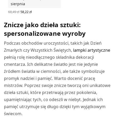
sierpnia
Pierwotna
Aktualna
68,49
zł
58,22
zł
cena
cena
WYBIERZ OPCJE
wynosiła:
wynosi:
Znicze jako dzieła sztuki:
68,49 zł.
58,22 zł.
spersonalizowane wyroby
Podczas obchodów uroczystości, takich jak Dzień
Zmarłych czy Wszystkich Świętych,
lampki artystyczne
pełnią rolę nieodłącznego składnika dekoracji
cmentarza. Ich delikatne światło jest nie jedynie
źródłem światła w ciemności, ale także symbolizuje
promyk nadziei i pamięć. Warto docenić pracę
mistrzów. Poprzez swoje znicze tworzą oni unikatowe
dzieła sztuki, które przetrwają przez pokolenia,
upamiętniając tych, co odeszli w niebyt. Jednak ich
pamięć utrzymuje się długo dzięki tym wyjątkowym
świecom.