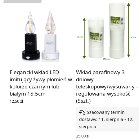
Elegancki wkład LED
Wkład parafinowy 3
imitujący żywy płomień w
dniowy
kolorze czarnym lub
teleskopowy/wysuwany –
białym 15,5cm
regulowana wysokość
(5szt.)
12,50
zł
WYBIERZ OPCJE
Szacowany termin
dostawy: 11. sierpnia - 12.
sierpnia
25,00
zł