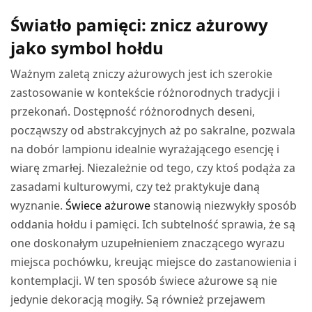
WYBIERZ OPCJE
2,63 zł
Światło pamięci: znicz ażurowy
do
50,60 zł
jako symbol hołdu
Ważnym zaletą zniczy ażurowych jest ich szerokie
zastosowanie w kontekście różnorodnych tradycji i
przekonań. Dostępność różnorodnych deseni,
począwszy od abstrakcyjnych aż po sakralne, pozwala
na dobór lampionu idealnie wyrażającego esencję i
wiarę zmarłej. Niezależnie od tego, czy ktoś podąża za
zasadami kulturowymi, czy też praktykuje daną
wyznanie.
Świece ażurowe
stanowią niezwykły sposób
oddania hołdu i pamięci. Ich subtelność sprawia, że są
one doskonałym uzupełnieniem znaczącego wyrazu
miejsca pochówku, kreując miejsce do zastanowienia i
kontemplacji. W ten sposób świece ażurowe są nie
jedynie dekoracją mogiły. Są również przejawem