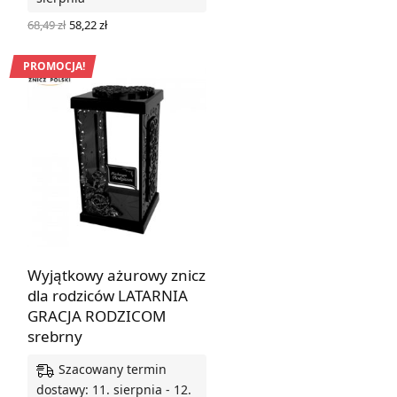
DOWIEDZ SIĘ WIĘCEJ
Pierwotna
Aktualna
68,49
zł
58,22
zł
cena
cena
WYBIERZ OPCJE
wynosiła:
wynosi:
68,49 zł.
58,22 zł.
PROMOCJA!
Wyjątkowy ażurowy znicz
dla rodziców LATARNIA
GRACJA RODZICOM
srebrny
Szacowany termin
dostawy: 11. sierpnia - 12.