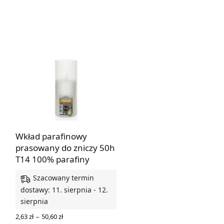
DODAJ DO KOSZYKA
Wkład parafinowy
prasowany do zniczy 50h
T14 100% parafiny
Szacowany termin
dostawy: 11. sierpnia - 12.
sierpnia
Zakres
–
2,63
zł
50,60
zł
cen: od