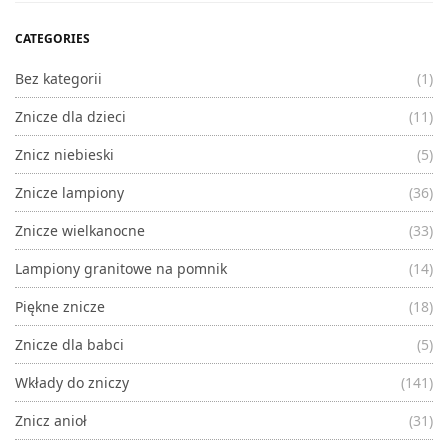
CATEGORIES
Bez kategorii
(1)
Znicze dla dzieci
(11)
Znicz niebieski
(5)
Znicze lampiony
(36)
Znicze wielkanocne
(33)
Lampiony granitowe na pomnik
(14)
Piękne znicze
(18)
Znicze dla babci
(5)
Wkłady do zniczy
(141)
Znicz anioł
(31)