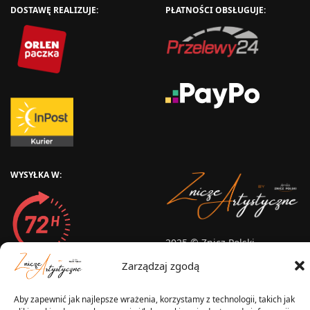
DOSTAWĘ REALIZUJE:
PŁATNOŚCI OBSŁUGUJE:
WYSYŁKA W:
2025 © Znicz Polski -
Wytwórnia Zniczy
Zarządzaj zgodą
Wszelkie prawa zastrzeżone
Aby zapewnić jak najlepsze wrażenia, korzystamy z technologii, takich jak