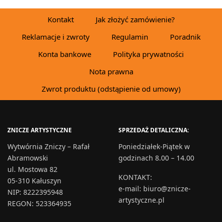
Kontakt
Jak złożyć zamówienie?
Reklamacje i zwroty
Regulamin
Poradnik
Konta bankowe
Polityka prywatności
Nota prawna
Zwrot produktu (odstąpienie od umowy)
ZNICZE ARTYSTYCZNE
SPRZEDAŻ DETALICZNA:
Wytwórnia Zniczy – Rafał
Poniedziałek-Piątek w
Abramowski
godzinach 8.00 – 14.00
ul. Mostowa 82
KONTAKT
:
05-310 Kałuszyn
e-mail:
biuro@znicze-
NIP: 8222395948
artystyczne.pl
REGON: 523364935