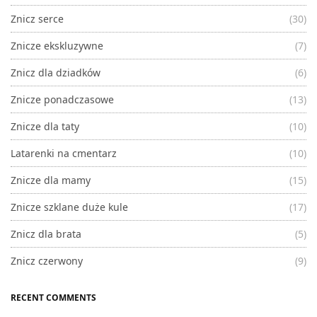
Znicz serce
(30)
Znicze ekskluzywne
(7)
Znicz dla dziadków
(6)
Znicze ponadczasowe
(13)
Znicze dla taty
(10)
Latarenki na cmentarz
(10)
Znicze dla mamy
(15)
Znicze szklane duże kule
(17)
Znicz dla brata
(5)
Znicz czerwony
(9)
RECENT COMMENTS