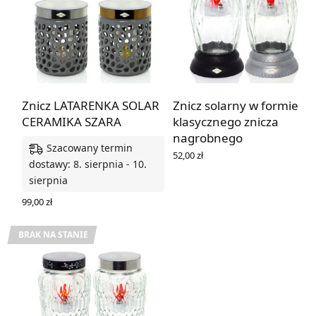
Znicz LATARENKA SOLAR
Znicz solarny w formie
CERAMIKA SZARA
klasycznego znicza
nagrobnego
Szacowany termin
52,00
zł
dostawy: 8. sierpnia - 10.
WYBIERZ OPCJE
sierpnia
99,00
zł
WYBIERZ OPCJE
BRAK NA STANIE