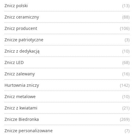
Znicz polski
(13)
Znicz ceramiczny
(88)
Znicz producent
(106)
Znicze patriotyczne
(3)
Znicz z dedykacją
(10)
Znicz LED
(68)
Znicz zalewany
(16)
Hurtownia zniczy
(142)
Znicz metalowe
(10)
Znicz z kwiatami
(21)
Znicze Biedronka
(269)
Znicze personalizowane
(7)