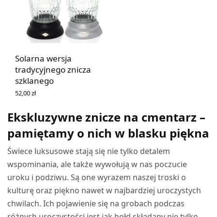
Solarna wersja
tradycyjnego znicza
szklanego
52,00
zł
WYBIERZ OPCJE
Ekskluzywne znicze na cmentarz –
pamiętamy o nich w blasku piękna
Świece luksusowe stają się nie tylko detalem
wspominania, ale także wywołują w nas poczucie
uroku i podziwu. Są one wyrazem naszej troski o
kulturę oraz piękno nawet w najbardziej uroczystych
chwilach. Ich pojawienie się na grobach podczas
różnych uroczystości jest jak hołd składany nie tylko