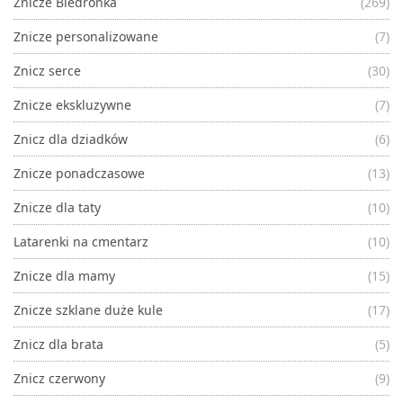
Znicze Biedronka
(269)
Znicze personalizowane
(7)
Znicz serce
(30)
Znicze ekskluzywne
(7)
Znicz dla dziadków
(6)
Znicze ponadczasowe
(13)
Znicze dla taty
(10)
Latarenki na cmentarz
(10)
Znicze dla mamy
(15)
Znicze szklane duże kule
(17)
Znicz dla brata
(5)
Znicz czerwony
(9)