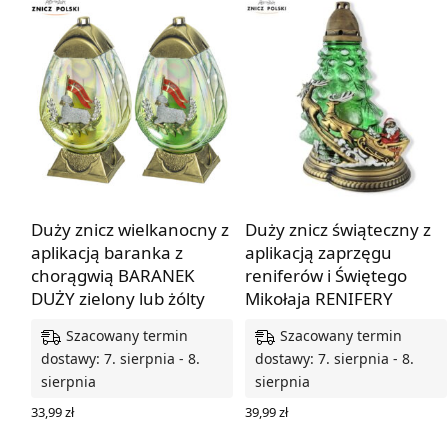
Duży znicz wielkanocny z
Duży znicz świąteczny z
aplikacją baranka z
aplikacją zaprzęgu
chorągwią BARANEK
reniferów i Świętego
DUŻY zielony lub żólty
Mikołaja RENIFERY
Szacowany termin
Szacowany termin
dostawy: 7. sierpnia - 8.
dostawy: 7. sierpnia - 8.
sierpnia
sierpnia
33,99
zł
39,99
zł
WYBIERZ OPCJE
DODAJ DO KOSZYKA