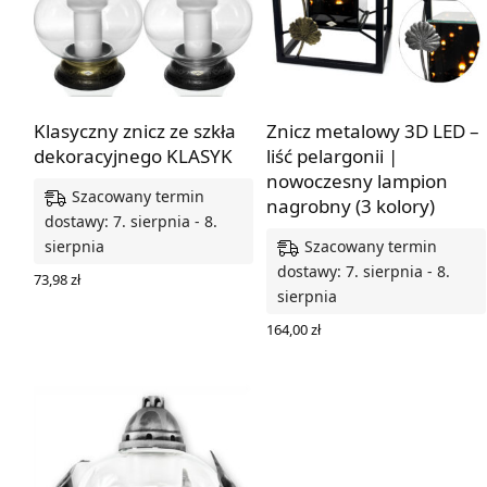
Klasyczny znicz ze szkła
Znicz metalowy 3D LED –
dekoracyjnego KLASYK
liść pelargonii |
nowoczesny lampion
Szacowany termin
nagrobny (3 kolory)
dostawy: 7. sierpnia - 8.
Szacowany termin
sierpnia
dostawy: 7. sierpnia - 8.
73,98
zł
sierpnia
WYBIERZ OPCJE
164,00
zł
WYBIERZ OPCJE