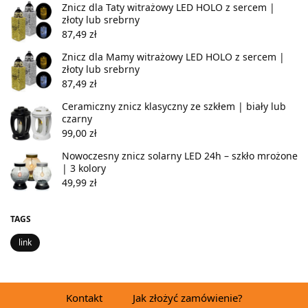
Znicz dla Taty witrażowy LED HOLO z sercem |
złoty lub srebrny
87,49
zł
Znicz dla Mamy witrażowy LED HOLO z sercem |
złoty lub srebrny
87,49
zł
Ceramiczny znicz klasyczny ze szkłem | biały lub
czarny
99,00
zł
Nowoczesny znicz solarny LED 24h – szkło mrożone
| 3 kolory
49,99
zł
TAGS
link
Kontakt
Jak złożyć zamówienie?