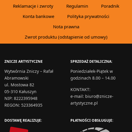
Reklamacje i zwroty
Regulamin
Poradnik
Konta bankowe
Polityka prywatności
Nota prawna
Zwrot produktu (odstąpienie od umowy)
ZNICZE ARTYSTYCZNE
SPRZEDAŻ DETALICZNA:
Wytwórnia Zniczy – Rafał
Poniedziałek-Piątek w
Abramowski
godzinach 8.00 – 14.00
ul. Mostowa 82
KONTAKT
:
05-310 Kałuszyn
e-mail:
biuro@znicze-
NIP: 8222395948
artystyczne.pl
REGON: 523364935
DOSTAWĘ REALIZUJE:
PŁATNOŚCI OBSŁUGUJE: