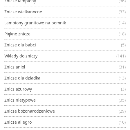
Znicze lampiony
(36)
Znicze wielkanocne
(33)
Lampiony granitowe na pomnik
(14)
Piękne znicze
(18)
Znicze dla babci
(5)
Wkłady do zniczy
(141)
Znicz anioł
(31)
Znicze dla dziadka
(13)
Znicz ażurowy
(3)
Znicz nietypowe
(35)
Znicze bożonarodzeniowe
(29)
Znicze allegro
(10)