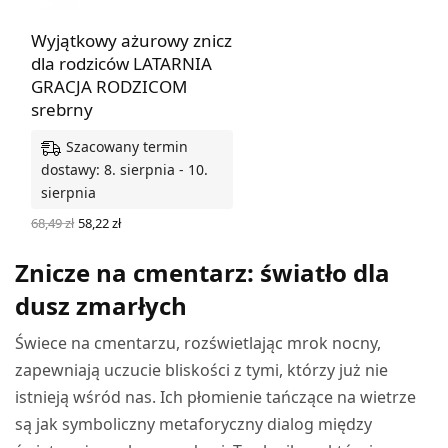
Wyjątkowy ażurowy znicz
dla rodziców LATARNIA
GRACJA RODZICOM
srebrny
Szacowany termin
dostawy: 8. sierpnia - 10.
sierpnia
Pierwotna
Aktualna
68,49
zł
58,22
zł
cena
cena
WYBIERZ OPCJE
wynosiła:
wynosi:
Znicze na cmentarz: światło dla
68,49 zł.
58,22 zł.
dusz zmarłych
Świece na cmentarzu, rozświetlając mrok nocny,
zapewniają uczucie bliskości z tymi, którzy już nie
istnieją wśród nas. Ich płomienie tańczące na wietrze
są jak symboliczny metaforyczny dialog między