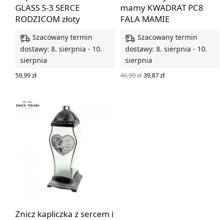
GLASS S-3 SERCE
mamy KWADRAT PC8
RODZICOM złoty
FALA MAMIE
Szacowany termin
Szacowany termin
dostawy: 8. sierpnia - 10.
dostawy: 8. sierpnia - 10.
sierpnia
sierpnia
Pierwotna
Aktualna
46,90
zł
39,87
zł
59,99
zł
cena
cena
DODAJ DO KOSZYKA
DODAJ DO KOSZYKA
wynosiła:
wynosi:
46,90 zł.
39,87 zł.
Znicz kapliczka z sercem i