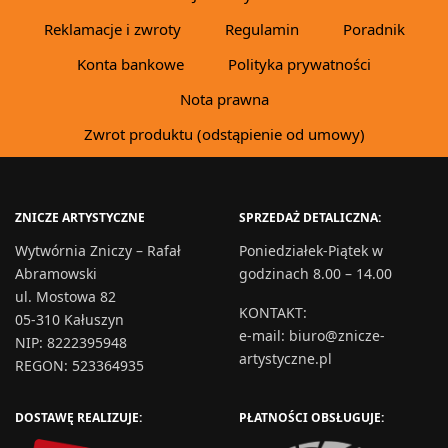
Reklamacje i zwroty
Regulamin
Poradnik
Konta bankowe
Polityka prywatności
Nota prawna
Zwrot produktu (odstąpienie od umowy)
ZNICZE ARTYSTYCZNE
SPRZEDAŻ DETALICZNA:
Wytwórnia Zniczy – Rafał
Poniedziałek-Piątek w
Abramowski
godzinach 8.00 – 14.00
ul. Mostowa 82
KONTAKT
:
05-310 Kałuszyn
e-mail:
biuro@znicze-
NIP: 8222395948
artystyczne.pl
REGON: 523364935
DOSTAWĘ REALIZUJE:
PŁATNOŚCI OBSŁUGUJE: