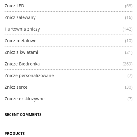
Znicz LED
(68)
Znicz zalewany
(16)
Hurtownia zniczy
(142)
Znicz metalowe
(10)
Znicz z kwiatami
(21)
Znicze Biedronka
(269)
Znicze personalizowane
(7)
Znicz serce
(30)
Znicze ekskluzywne
(7)
RECENT COMMENTS
PRODUCTS