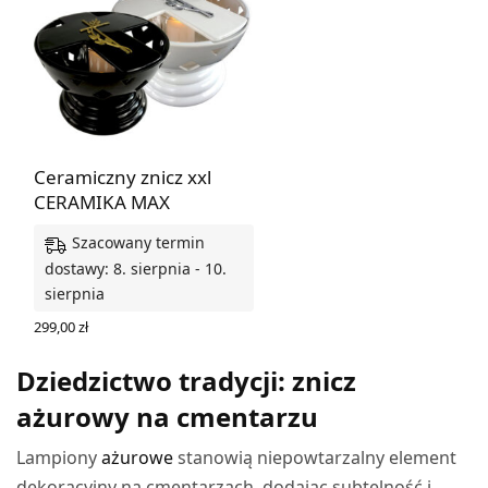
Ceramiczny znicz xxl
CERAMIKA MAX
Szacowany termin
dostawy: 8. sierpnia - 10.
sierpnia
299,00
zł
WYBIERZ OPCJE
Dziedzictwo tradycji: znicz
ażurowy na cmentarzu
Lampiony
ażurowe
stanowią niepowtarzalny element
dekoracyjny na cmentarzach, dodając subtelność i