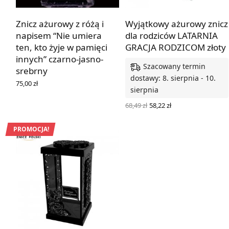
Znicz ażurowy z różą i
Wyjątkowy ażurowy znicz
napisem “Nie umiera
dla rodziców LATARNIA
ten, kto żyje w pamięci
GRACJA RODZICOM złoty
innych” czarno-jasno-
Szacowany termin
srebrny
dostawy: 8. sierpnia - 10.
75,00
zł
sierpnia
DOWIEDZ SIĘ WIĘCEJ
Pierwotna
Aktualna
68,49
zł
58,22
zł
cena
cena
WYBIERZ OPCJE
wynosiła:
wynosi:
68,49 zł.
58,22 zł.
PROMOCJA!