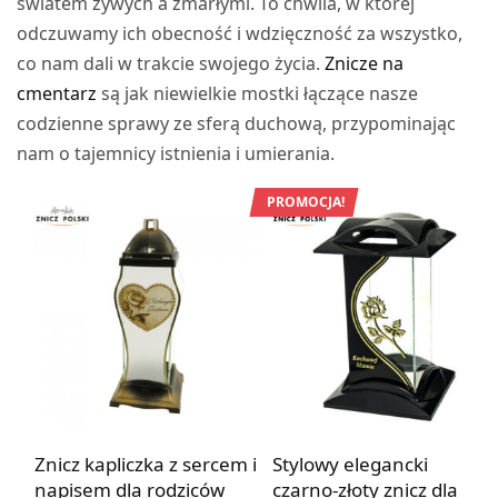
światem żywych a zmarłymi. To chwila, w której
odczuwamy ich obecność i wdzięczność za wszystko,
co nam dali w trakcie swojego życia.
Znicze na
cmentarz
są jak niewielkie mostki łączące nasze
codzienne sprawy ze sferą duchową, przypominając
nam o tajemnicy istnienia i umierania.
PROMOCJA!
Znicz kapliczka z sercem i
Stylowy elegancki
napisem dla rodziców
czarno-złoty znicz dla