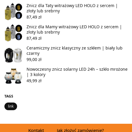
Znicz dla Taty witrażowy LED HOLO z sercem |
złoty lub srebrny
87,49
zł
Znicz dla Mamy witrażowy LED HOLO z sercem |
złoty lub srebrny
87,49
zł
Ceramiczny znicz klasyczny ze szkłem | biały lub
czarny
99,00
zł
Nowoczesny znicz solarny LED 24h – szkło mrożone
| 3 kolory
49,99
zł
TAGS
link
Kontakt
Jak złożyć zamówienie?