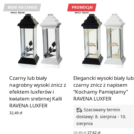
BRAK NA STANIE
PROMOCJA!
Czarny lub biały
Elegancki wysoki biały lub
nagrobny wysoki znicz z
czarny znicz z napisem
efektem luxferów i
“Kochamy Pamiętamy”
kwiatem srebrnej Kalli
RAVENA LUXFER
RAVENA LUXFER
Szacowany termin
32,49
zł
dostawy: 8. sierpnia - 10.
WYBIERZ OPCJE
sierpnia
Pierwotna
Aktualna
32,49
zł
27,62
zł