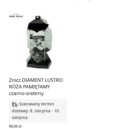
cena
cena
WYBIERZ OPCJE
wynosiła:
wynosi:
32,49 zł.
27,62 zł.
Znicz DIAMENT LUSTRO
RÓŻA PAMIĘTAMY
czarno-srebrny
Szacowany termin
dostawy: 8. sierpnia - 10.
sierpnia
89,00
zł