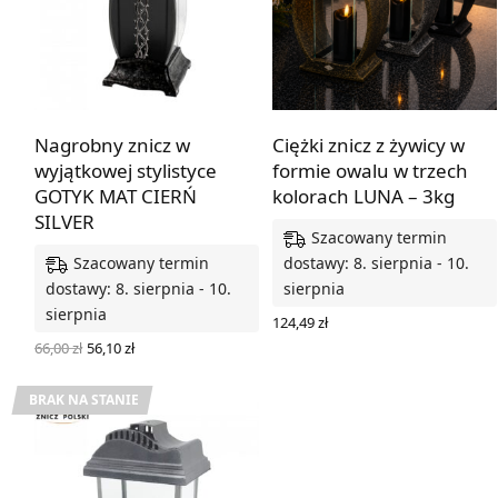
Nagrobny znicz w
Ciężki znicz z żywicy w
wyjątkowej stylistyce
formie owalu w trzech
GOTYK MAT CIERŃ
kolorach LUNA – 3kg
SILVER
Szacowany termin
Szacowany termin
dostawy: 8. sierpnia - 10.
dostawy: 8. sierpnia - 10.
sierpnia
sierpnia
124,49
zł
WYBIERZ OPCJE
Pierwotna
Aktualna
66,00
zł
56,10
zł
cena
cena
DODAJ DO KOSZYKA
wynosiła:
wynosi:
66,00 zł.
56,10 zł.
BRAK NA STANIE