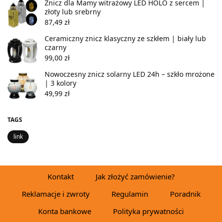
Znicz dla Mamy witrażowy LED HOLO z sercem |
złoty lub srebrny
87,49
zł
Ceramiczny znicz klasyczny ze szkłem | biały lub
czarny
99,00
zł
Nowoczesny znicz solarny LED 24h – szkło mrożone
| 3 kolory
49,99
zł
TAGS
link
Kontakt
Jak złożyć zamówienie?
Reklamacje i zwroty
Regulamin
Poradnik
Konta bankowe
Polityka prywatności