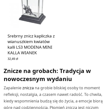
Srebrny znicz kapliczka z
wianuszkiem kwiatów
kalli LS3 MODENA MINI
KALLA WIANEK
32,49
zł
DOWIEDZ SIĘ WIĘCEJ
Znicze na grobach: Tradycja w
nowoczesnym wydaniu
Zapalenie
znicza
na grobie bliskiej osoby to moment
refleksji, nostalgia, a czasem nawet radość. To chwila,
kiedy wspomnienia budzą się do życia, a emocje biorą
górę nad codziennością. Płomień znicza jest niczym