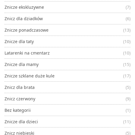
Znicze ekskluzywne
(7)
Znicz dla dziadków
(6)
Znicze ponadczasowe
(13)
Znicze dla taty
(10)
Latarenki na cmentarz
(10)
Znicze dla mamy
(15)
Znicze szklane duże kule
(17)
Znicz dla brata
(5)
Znicz czerwony
(9)
Bez kategorii
(1)
Znicze dla dzieci
(11)
Znicz niebieski
(5)