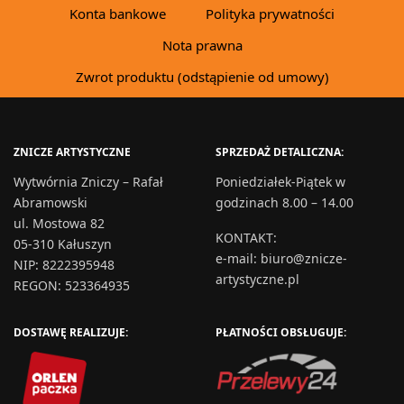
Konta bankowe
Polityka prywatności
Nota prawna
Zwrot produktu (odstąpienie od umowy)
ZNICZE ARTYSTYCZNE
SPRZEDAŻ DETALICZNA:
Wytwórnia Zniczy – Rafał
Poniedziałek-Piątek w
Abramowski
godzinach 8.00 – 14.00
ul. Mostowa 82
KONTAKT
:
05-310 Kałuszyn
e-mail:
biuro@znicze-
NIP: 8222395948
artystyczne.pl
REGON: 523364935
DOSTAWĘ REALIZUJE:
PŁATNOŚCI OBSŁUGUJE: