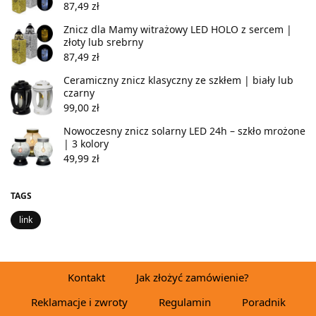
87,49
zł
Znicz dla Mamy witrażowy LED HOLO z sercem |
złoty lub srebrny
87,49
zł
Ceramiczny znicz klasyczny ze szkłem | biały lub
czarny
99,00
zł
Nowoczesny znicz solarny LED 24h – szkło mrożone
| 3 kolory
49,99
zł
TAGS
link
Kontakt
Jak złożyć zamówienie?
Reklamacje i zwroty
Regulamin
Poradnik