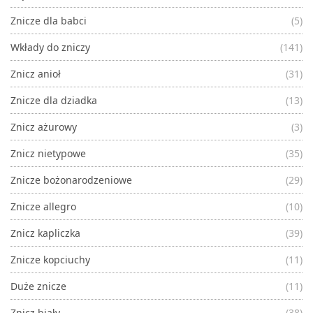
Znicze dla babci
(5)
Wkłady do zniczy
(141)
Znicz anioł
(31)
Znicze dla dziadka
(13)
Znicz ażurowy
(3)
Znicz nietypowe
(35)
Znicze bożonarodzeniowe
(29)
Znicze allegro
(10)
Znicz kapliczka
(39)
Znicze kopciuchy
(11)
Duże znicze
(11)
Znicz biały
(38)