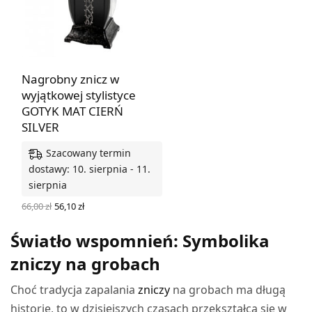
Nagrobny znicz w
wyjątkowej stylistyce
GOTYK MAT CIERŃ
SILVER
Szacowany termin
dostawy: 10. sierpnia - 11.
sierpnia
Pierwotna
Aktualna
66,00
zł
56,10
zł
cena
cena
DODAJ DO KOSZYKA
wynosiła:
wynosi:
Światło wspomnień: Symbolika
66,00 zł.
56,10 zł.
zniczy na grobach
Choć tradycja zapalania
zniczy
na grobach ma długą
historię, to w dzisiejszych czasach przekształca się w