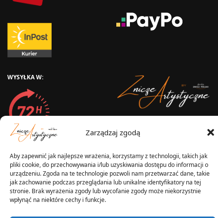
WYSYŁKA W:
2025 © Znicz Polski -
Zarządzaj zgodą
Wytwórnia Zniczy
Wszelkie prawa zastrzeżone
Aby zapewnić jak najlepsze wrażenia, korzystamy z technologii, takich jak
pliki cookie, do przechowywania i/lub uzyskiwania dostępu do informacji o
urządzeniu. Zgoda na te technologie pozwoli nam przetwarzać dane, takie
jak zachowanie podczas przeglądania lub unikalne identyfikatory na tej
stronie. Brak wyrażenia zgody lub wycofanie zgody może niekorzystnie
wpłynąć na niektóre cechy i funkcje.