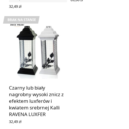
DODAJ DO KOSZYKA
32,49
zł
WYBIERZ OPCJE
BRAK NA STANIE
Czarny lub biały
nagrobny wysoki znicz z
efektem luxferów i
kwiatem srebrnej Kalli
RAVENA LUXFER
32,49
zł
WYBIERZ OPCJE