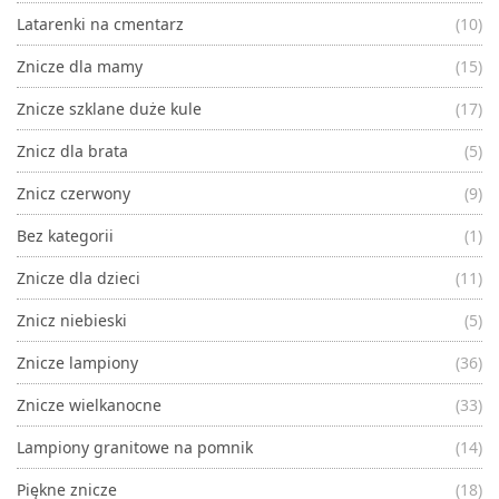
Latarenki na cmentarz
(10)
Znicze dla mamy
(15)
Znicze szklane duże kule
(17)
Znicz dla brata
(5)
Znicz czerwony
(9)
Bez kategorii
(1)
Znicze dla dzieci
(11)
Znicz niebieski
(5)
Znicze lampiony
(36)
Znicze wielkanocne
(33)
Lampiony granitowe na pomnik
(14)
Piękne znicze
(18)