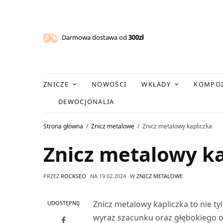
Darmowa dostawa od
300zł
ZNICZE
NOWOŚCI
WKŁADY
KOMPOZ
DEWOCJONALIA
Strona główna
Znicz metalowe
Znicz metalowy kapliczka
Znicz metalowy ka
PRZEZ
ROCKSEO
NA
19.02.2024
W
ZNICZ METALOWE
Znicz metalowy kapliczka to nie ty
UDOSTĘPNIJ
wyraz szacunku oraz głębokiego odd