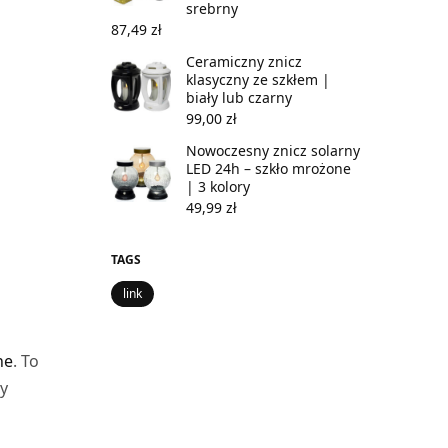
srebrny
87,49
zł
Ceramiczny znicz
klasyczny ze szkłem |
biały lub czarny
99,00
zł
Nowoczesny znicz solarny
LED 24h – szkło mrożone
| 3 kolory
49,99
zł
TAGS
link
ne
. To
ry