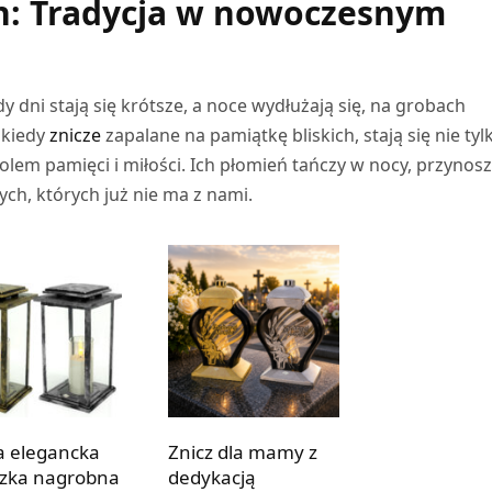
h: Tradycja w nowoczesnym
y dni stają się krótsze, a noce wydłużają się, na grobach
 kiedy
znicze
zapalane na pamiątkę bliskich, stają się nie tyl
olem pamięci i miłości. Ich płomień tańczy w nocy, przynos
ch, których już nie ma z nami.
a elegancka
Znicz dla mamy z
czka nagrobna
dedykacją