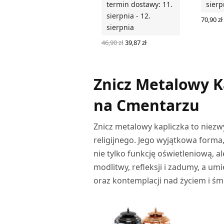
termin dostawy: 11.
sierp
sierpnia - 12.
70,90
zł
sierpnia
DODAJ
Pierwotna
Aktualna
46,90
zł
39,87
zł
cena
cena
DODAJ DO KOSZYKA
wynosiła:
wynosi:
46,90 zł.
39,87 zł.
Znicz Metalowy K
na Cmentarzu
Znicz metalowy kapliczka to niez
religijnego. Jego wyjątkowa forma
nie tylko funkcję oświetleniową, 
modlitwy, refleksji i zadumy, a um
oraz kontemplacji nad życiem i śmi