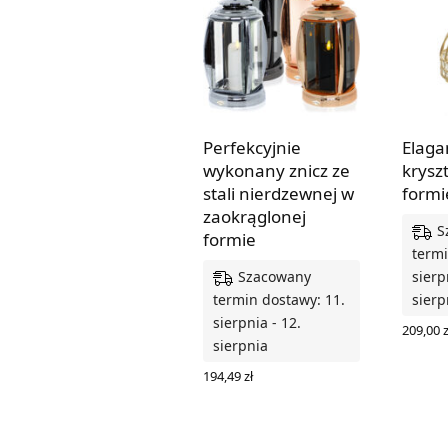
Perfekcyjnie
Elagan
wykonany znicz ze
krysz
stali nierdzewnej w
formi
zaokrąglonej
S
formie
termi
Szacowany
sierp
termin dostawy: 11.
sierp
sierpnia - 12.
209,00
z
sierpnia
DODAJ
194,49
zł
WYBIERZ OPCJE