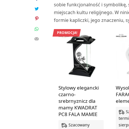
sobie funkcjonalność i symbolikę,
miejscach kultu religijnego. W nin
formie kapliczki, jego znaczeniu,
PROMOCJA!
Stylowy elegancki
Wysok
czarno-
FARA
srebrnyznicz dla
eleme
mamy KWADRAT
S
PC8 FALA MAMIE
termi
Szacowany
sierp