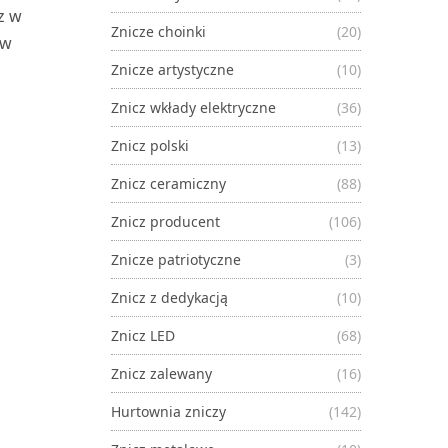
z w
Znicze choinki
(20)
 w
Znicze artystyczne
(10)
Znicz wkłady elektryczne
(36)
Znicz polski
(13)
Znicz ceramiczny
(88)
Znicz producent
(106)
Znicze patriotyczne
(3)
Znicz z dedykacją
(10)
Znicz LED
(68)
Znicz zalewany
(16)
Hurtownia zniczy
(142)