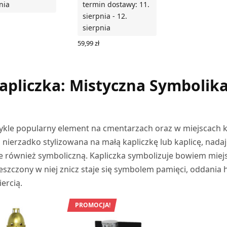
nia
termin dostawy: 11.
sierpnia - 12.
sierpnia
 DO KOSZYKA
59,99
zł
DODAJ DO KOSZYKA
apliczka: Mistyczna Symbolik
wykle popularny element na cmentarzach oraz w miejscach k
, nierzadko stylizowana na małą kapliczkę lub kaplicę, nada
ale również symboliczną. Kapliczka symbolizuje bowiem miej
ieszczony w niej znicz staje się symbolem pamięci, oddania 
ercią.
PROMOCJA!