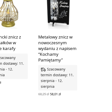
cki znicz z
Metalowy znicz w
tałków w
nowoczesnym
e karafy
wydaniu z napisem
“Kochamy
zacowany
Pamiętamy”
n dostawy: 11.
Szacowany
nia - 12.
nia
termin dostawy: 11.
sierpnia - 12.
ł
sierpnia
 DO KOSZYKA
Pierwotna
Aktualna
68,25
zł
58,01
zł
cena
cena
DODAJ DO KOSZYKA
wynosiła:
wynosi:
68,25 zł.
58,01 zł.