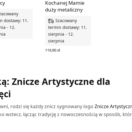
icy
Kochanej Mamie
duży metaliczny
zacowany
Szacowany
n dostawy: 11.
nia - 12.
termin dostawy: 11.
nia
sierpnia - 12.
sierpnia
Z OPCJE
119,90
zł
WYBIERZ OPCJE
ą: Znicze Artystyczne dla
ęci
wni, rodzi się każdy znicz sygnowany logo
Znicze Artystycz
eko wstecz, łącząc tradycję z nowoczesnością w sposób, któ