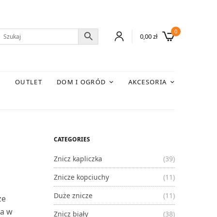
0
0,00
zł
E
OUTLET
DOM I OGRÓD
AKCESORIA
CATEGORIES
Znicz kapliczka
(39)
Znicze kopciuchy
(11)
Duże znicze
(11)
że
ca w
Znicz biały
(38)