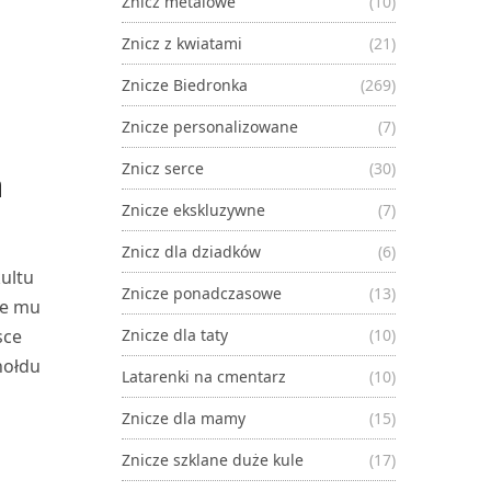
Znicz metalowe
(10)
Znicz z kwiatami
(21)
Znicze Biedronka
(269)
Znicze personalizowane
(7)
Znicz serce
(30)
a
Znicze ekskluzywne
(7)
Znicz dla dziadków
(6)
ultu
Znicze ponadczasowe
(13)
je mu
Znicze dla taty
(10)
sce
hołdu
Latarenki na cmentarz
(10)
Znicze dla mamy
(15)
Znicze szklane duże kule
(17)