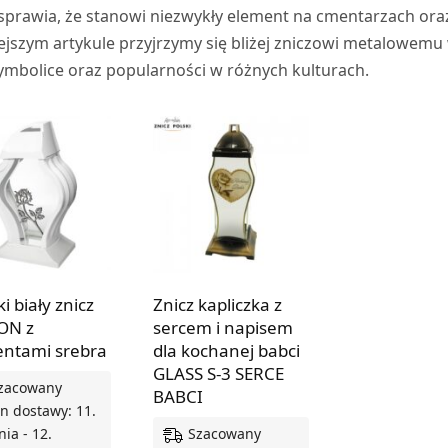
 sprawia, że stanowi niezwykły element na cmentarzach ora
iejszym artykule przyjrzymy się bliżej zniczowi metalowemu
 symbolice oraz popularności w różnych kulturach.
i biały znicz
Znicz kapliczka z
ON z
sercem i napisem
ntami srebra
dla kochanej babci
GLASS S-3 SERCE
zacowany
BABCI
n dostawy: 11.
Szacowany
nia - 12.