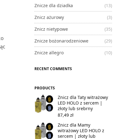
Znicze dla dziadka
(13)
Znicz ażurowy
(3)
Znicz nietypowe
(35)
ko
Znicze bożonarodzeniowe
(29)
ząc
Znicze allegro
(10)
RECENT COMMENTS
PRODUCTS
Znicz dla Taty witrażowy
LED HOLO z sercem |
złoty lub srebrny
87,49
zł
Znicz dla Mamy
witrażowy LED HOLO z
sercem | złoty lub