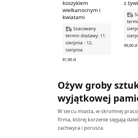
koszykiem
z żyw
wielkanocnym i
S
kwiatami
termi
Szacowany
sierp
termin dostawy: 11.
sierp
sierpnia - 12.
99,00
zł
sierpnia
WYBIER
81,90
zł
WYBIERZ OPCJE
Ożyw groby sztuk
wyjątkowej pami
W sercu miasta, w skromnej praco
firma, której korzenie sięgają dal
zachwyca i porusza.