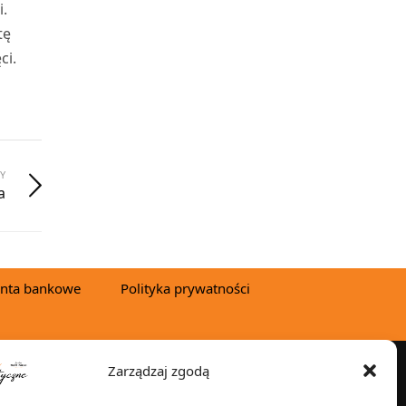
i.
tę
ci.
Y
a
nta bankowe
Polityka prywatności
Zarządzaj zgodą
YSYŁKA W: