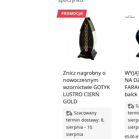
PROMOCJA!
Znicz nagrobny o
WYJĄ
nowoczesnym
NA D
wzornictwie GOTYK
FARA
LUSTRO CIERŃ
balck
GOLD
S
Szacowany
termi
termin dostawy: 8.
sierp
sierpnia - 10.
sierp
sierpnia
65,00
zł