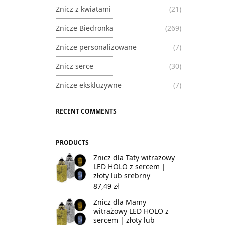
Znicz z kwiatami
(21)
Znicze Biedronka
(269)
Znicze personalizowane
(7)
Znicz serce
(30)
Znicze ekskluzywne
(7)
RECENT COMMENTS
PRODUCTS
Znicz dla Taty witrażowy
LED HOLO z sercem |
złoty lub srebrny
87,49
zł
Znicz dla Mamy
witrażowy LED HOLO z
sercem | złoty lub