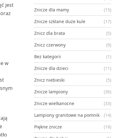
ć jest
Znicze dla mamy
(15)
coraz
Znicze szklane duże kule
(17)
Znicz dla brata
(5)
Znicz czerwony
(9)
Bez kategorii
(1)
ne w
Znicze dla dzieci
(11)
ć
st
Znicz niebieski
(5)
zesnym
Znicze lampiony
(36)
Znicze wielkanocne
(33)
Lampiony granitowe na pomnik
(14)
ają
e
Piękne znicze
(18)
atło