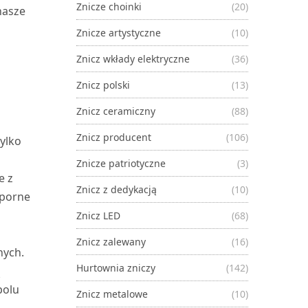
Znicze choinki
(20)
nasze
Znicze artystyczne
(10)
Znicz wkłady elektryczne
(36)
Znicz polski
(13)
Znicz ceramiczny
(88)
Znicz producent
(106)
tylko
Znicze patriotyczne
(3)
e z
Znicz z dedykacją
(10)
dporne
Znicz LED
(68)
a
Znicz zalewany
(16)
nych.
Hurtownia zniczy
(142)
ą
polu
Znicz metalowe
(10)