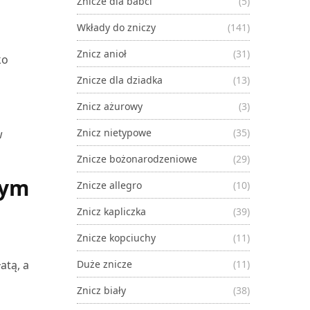
Znicze dla babci
(5)
Wkłady do zniczy
(141)
Znicz anioł
(31)
ko
Znicze dla dziadka
(13)
Znicz ażurowy
(3)
Znicz nietypowe
(35)
w
Znicze bożonarodzeniowe
(29)
zym
Znicze allegro
(10)
Znicz kapliczka
(39)
Znicze kopciuchy
(11)
atą, a
Duże znicze
(11)
Znicz biały
(38)