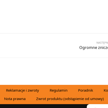
 DO KOSZYKA
NASTĘPN
Ogromne znicz
Reklamacje i zwroty
Regulamin
Poradnik
Ko
Nota prawna
Zwrot produktu (odstąpienie od umowy)