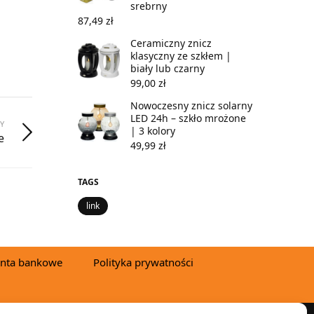
srebrny
87,49
zł
Ceramiczny znicz
klasyczny ze szkłem |
biały lub czarny
99,00
zł
Nowoczesny znicz solarny
LED 24h – szkło mrożone
Y
| 3 kolory
e
49,99
zł
TAGS
link
nta bankowe
Polityka prywatności