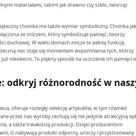
nymi materiałami, takimi jak drewno czy szkło, tworząc
iąteczny choinka ma także wymiar symboliczny. Choinka ja
połączona ze zniczem, który symbolizuje pamięć, tworzy
ości duchowej. W wielu domach znicze te pełnią funkcję
ąteczną noc staje się momentem wspomnienia tych, którzy
są już nieobecni. To piękny sposób na uczczenie ich pamięci 
e: odkryj różnorodność w nas
ca, oferuje rozległy selekcję artykułów, w tym również
ne przez nas wyroby cechują się nie jedynie atrakcyjną opł
ia, a także trwałością produkcji. Dzięki producentom
ni, iż nabywają produkt odporny, uroczy i przystosowany