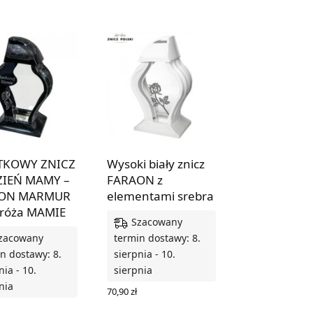
TKOWY ZNICZ
Wysoki biały znicz
ZIEŃ MAMY –
FARAON z
ON MARMUR
elementami srebra
 róża MAMIE
Szacowany
zacowany
termin dostawy: 8.
n dostawy: 8.
sierpnia - 10.
nia - 10.
sierpnia
nia
70,90
zł
DODAJ DO KOSZYKA