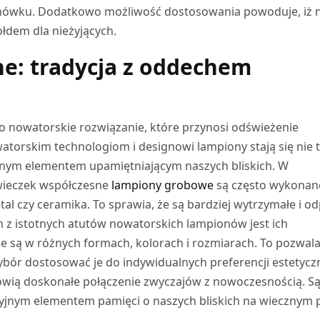
hówku. Dodatkowo możliwość dostosowania powoduje, iż 
łdem dla nieżyjących.
e: tradycja z oddechem
o nowatorskie rozwiązanie, które przynosi odświeżenie
atorskim technologiom i designowi lampiony stają się nie 
cyjnym elementem upamiętniającym naszych bliskich. W
świeczek współczesne
lampiony grobowe
są często wykonan
tal czy ceramika. To sprawia, że są bardziej wytrzymałe i o
 z istotnych atutów nowatorskich lampionów jest ich
 są w różnych formach, kolorach i rozmiarach. To pozwal
bór dostosować je do indywidualnych preferencji estetycz
owią doskonałe połączenie zwyczajów z nowoczesnością. S
cyjnym elementem pamięci o naszych bliskich na wiecznym 