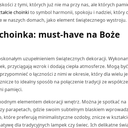
ości z tymi, których już nie ma przy nas, ale których pamię
tałcie choinki
to symbol harmonii, spokoju i nadziei, który 
kże w naszych domach, jako element świątecznego wystroju.
 choinka: must-have na Boże
doskonałym uzupełnieniem świątecznych dekoracji. Wykona
ek, przyciągają wzrok i dodają ciepła atmosferze. Mogą by
przypomnieć o łączności z nimi w okresie, który dla wielu je
pu znicze to idealny sposób na połączenie tradycji ze współc
ni pamięci.
 modnym elementem dekoracji wnętrz. Można je spotkać na
czy parapetach, gdzie swoim subtelnym blaskiem wprowadz
ób, które preferują minimalistyczne ozdoby, znicze w kształci
atywę dla tradycyjnych lampek czy świec. Ich delikatne świ