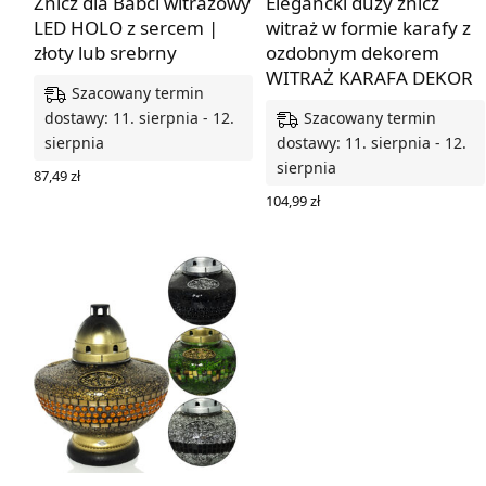
Znicz dla Babci witrażowy
Elegancki duży znicz
LED HOLO z sercem |
witraż w formie karafy z
złoty lub srebrny
ozdobnym dekorem
WITRAŻ KARAFA DEKOR
Szacowany termin
Szacowany termin
dostawy: 11. sierpnia - 12.
sierpnia
dostawy: 11. sierpnia - 12.
sierpnia
87,49
zł
WYBIERZ OPCJE
104,99
zł
WYBIERZ OPCJE