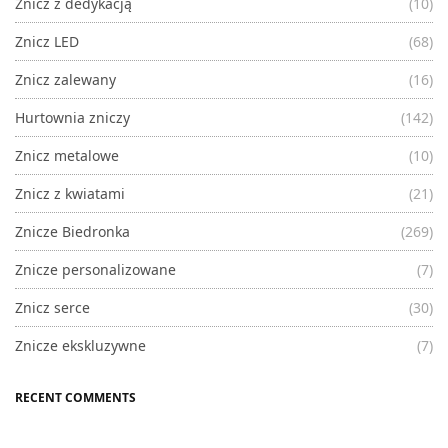
Znicz z dedykacją
(10)
Znicz LED
(68)
Znicz zalewany
(16)
Hurtownia zniczy
(142)
Znicz metalowe
(10)
Znicz z kwiatami
(21)
Znicze Biedronka
(269)
Znicze personalizowane
(7)
Znicz serce
(30)
Znicze ekskluzywne
(7)
RECENT COMMENTS