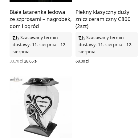
Biała latarenka ledowa
Piekny klasyczny duży
ze szprosami – nagrobek,
znicz ceramiczny C800
dom i ogród
(2szt)
Szacowany termin
Szacowany termin
dostawy: 11. sierpnia - 12.
dostawy: 11. sierpnia - 12.
sierpnia
sierpnia
Pierwotna
Aktualna
33,70
zł
28,65
zł
68,00
zł
cena
cena
DODAJ DO KOSZYKA
DODAJ DO KOSZYKA
wynosiła:
wynosi:
33,70 zł.
28,65 zł.