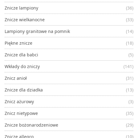
Znicze lampiony
(36)
Znicze wielkanocne
(33)
Lampiony granitowe na pomnik
(14)
Piękne znicze
(18)
Znicze dla babci
(5)
Wkłady do zniczy
(141)
Znicz anioł
(31)
Znicze dla dziadka
(13)
Znicz ażurowy
(3)
Znicz nietypowe
(35)
Znicze bożonarodzeniowe
(29)
Znicze allegro
(10)