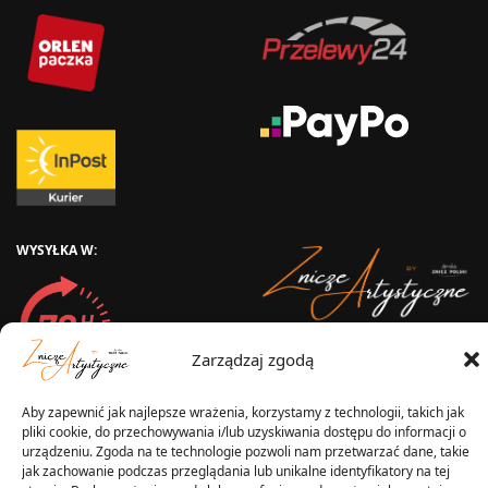
WYSYŁKA W:
2025 © Znicz Polski -
Zarządzaj zgodą
Wytwórnia Zniczy
Wszelkie prawa zastrzeżone
Aby zapewnić jak najlepsze wrażenia, korzystamy z technologii, takich jak
pliki cookie, do przechowywania i/lub uzyskiwania dostępu do informacji o
urządzeniu. Zgoda na te technologie pozwoli nam przetwarzać dane, takie
jak zachowanie podczas przeglądania lub unikalne identyfikatory na tej