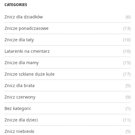
CATEGORIES
Znicz dla dziadków
(6)
Znicze ponadczasowe
(13)
Znicze dla taty
(10)
Latarenki na cmentarz
(10)
Znicze dla mamy
(15)
Znicze szklane duże kule
(17)
Znicz dla brata
(5)
Znicz czerwony
(9)
Bez kategorii
(1)
Znicze dla dzieci
(11)
Znicz niebieski
(5)