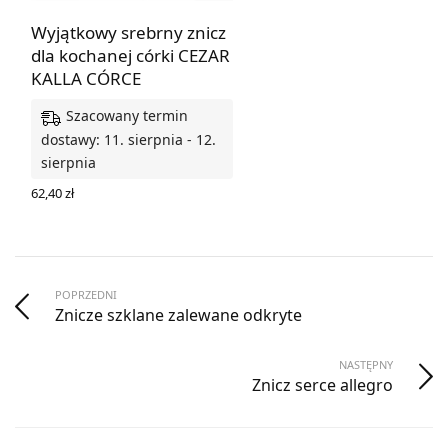
Wyjątkowy srebrny znicz
dla kochanej córki CEZAR
KALLA CÓRCE
Szacowany termin
dostawy: 11. sierpnia - 12.
sierpnia
62,40
zł
DODAJ DO KOSZYKA
POPRZEDNI
Znicze szklane zalewane odkryte
NASTĘPNY
Znicz serce allegro