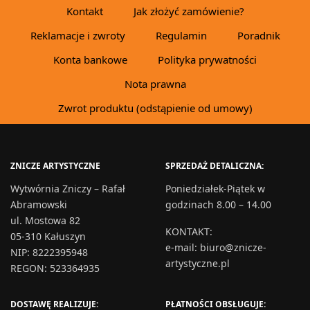
Kontakt
Jak złożyć zamówienie?
Reklamacje i zwroty
Regulamin
Poradnik
Konta bankowe
Polityka prywatności
Nota prawna
Zwrot produktu (odstąpienie od umowy)
ZNICZE ARTYSTYCZNE
SPRZEDAŻ DETALICZNA:
Wytwórnia Zniczy – Rafał
Poniedziałek-Piątek w
Abramowski
godzinach 8.00 – 14.00
ul. Mostowa 82
KONTAKT
:
05-310 Kałuszyn
e-mail:
biuro@znicze-
NIP: 8222395948
artystyczne.pl
REGON: 523364935
DOSTAWĘ REALIZUJE:
PŁATNOŚCI OBSŁUGUJE: