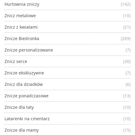
Hurtownia zniczy
(142)
Znicz metalowe
(10)
Znicz z kwiatami
(21)
Znicze Biedronka
(269)
Znicze personalizowane
(7)
Znicz serce
(30)
Znicze ekskluzywne
(7)
Znicz dla dziadków
(6)
Znicze ponadczasowe
(13)
Znicze dla taty
(10)
Latarenki na cmentarz
(10)
Znicze dla mamy
(15)