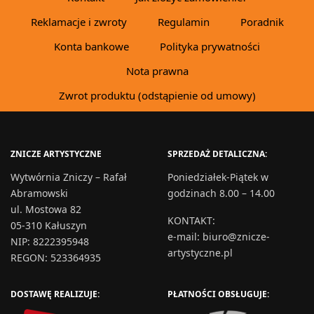
Reklamacje i zwroty
Regulamin
Poradnik
Konta bankowe
Polityka prywatności
Nota prawna
Zwrot produktu (odstąpienie od umowy)
ZNICZE ARTYSTYCZNE
SPRZEDAŻ DETALICZNA:
Wytwórnia Zniczy – Rafał
Poniedziałek-Piątek w
Abramowski
godzinach 8.00 – 14.00
ul. Mostowa 82
KONTAKT
:
05-310 Kałuszyn
e-mail:
biuro@znicze-
NIP: 8222395948
artystyczne.pl
REGON: 523364935
DOSTAWĘ REALIZUJE:
PŁATNOŚCI OBSŁUGUJE: