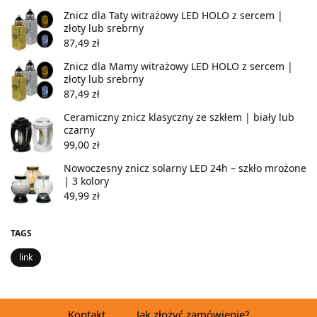
Znicz dla Taty witrażowy LED HOLO z sercem |
złoty lub srebrny
87,49
zł
Znicz dla Mamy witrażowy LED HOLO z sercem |
złoty lub srebrny
87,49
zł
Ceramiczny znicz klasyczny ze szkłem | biały lub
czarny
99,00
zł
Nowoczesny znicz solarny LED 24h – szkło mrożone
| 3 kolory
49,99
zł
TAGS
link
Kontakt
Jak złożyć zamówienie?