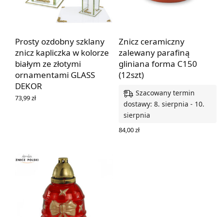
Prosty ozdobny szklany
Znicz ceramiczny
znicz kapliczka w kolorze
zalewany parafiną
białym ze złotymi
gliniana forma C150
ornamentami GLASS
(12szt)
DEKOR
Szacowany termin
73,99
zł
dostawy: 8. sierpnia - 10.
DOWIEDZ SIĘ WIĘCEJ
sierpnia
84,00
zł
DODAJ DO KOSZYKA