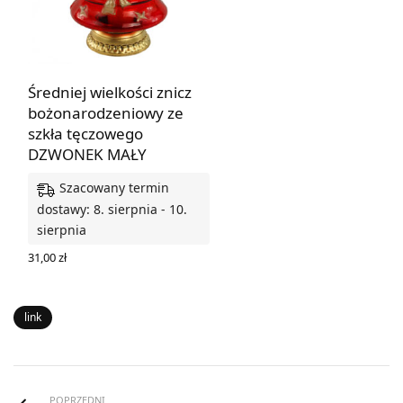
Średniej wielkości znicz
bożonarodzeniowy ze
szkła tęczowego
DZWONEK MAŁY
Szacowany termin
dostawy: 8. sierpnia - 10.
sierpnia
31,00
zł
DODAJ DO KOSZYKA
link
POPRZEDNI