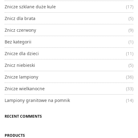
Znicze szklane duże kule
(17)
Znicz dla brata
(5)
Znicz czerwony
(9)
Bez kategorii
(1)
Znicze dla dzieci
(11)
Znicz niebieski
(5)
Znicze lampiony
(36)
Znicze wielkanocne
(33)
Lampiony granitowe na pomnik
(14)
RECENT COMMENTS
PRODUCTS