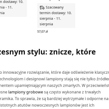
n dostawy: 10.
Szacowany
nia - 11.
nia
termin dostawy: 10.
sierpnia - 11.
sierpnia
 DO KOSZYKA
57,07
zł
DODAJ DO KOSZYKA
esnym stylu: znicze, które
o innowacyjne rozwiązanie, które daje odświeżenie klasycz
chnologiom i designowi lampiony stają się nie tylko źródł
lementem upamiętniającym naszych zmarłych. W przeciwieńs
zesne
lampiony grobowe
są często wykonane z trwałych
eramika. To sprawia, że są bardziej wytrzymałe i odporne na
istotnych atutów nowoczesnych lampionów jest ich