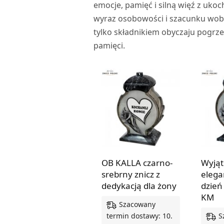
emocje, pamięć i silną więź z uko
wyraz osobowości i szacunku wobec
tylko składnikiem obyczaju pogrze
pamięci.
OB KALLA czarno-
Wyją
srebrny znicz z
elega
dedykacją dla żony
dzień
KM
Szacowany
S
termin dostawy: 10.