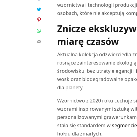
wzornictwa i technologii produkcj
osobach, które nie akceptują kom
Znicze ekskluzyw
miarę czasów
Aktualna kolekcja odzwierciedla z
rosnące zainteresowanie ekologią
środowisku, bez utraty elegancji i
wosk oraz biodegradowalne opako
dla planety.
Wzornictwo z 2020 roku cechuje si
wzorami inspirowanymi sztuką wit
personalizowanymi grawerunkami.
stała się standardem w
segmenci
hołdu dla zmarłych.