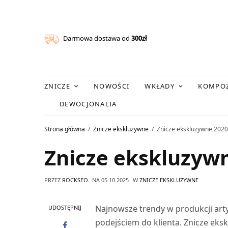
Darmowa dostawa od
300zł
ZNICZE
NOWOŚCI
WKŁADY
KOMPOZ
DEWOCJONALIA
Strona główna
Znicze ekskluzywne
Znicze ekskluzywne 2020
Znicze ekskluzyw
PRZEZ
ROCKSEO
NA
05.10.2025
W
ZNICZE EKSKLUZYWNE
Najnowsze trendy w produkcji ar
UDOSTĘPNIJ
podejściem do klienta. Znicze ek