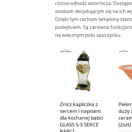
różnorodność wzornicza. Dostępne
osobom decydującym się na ich wy
Dzięki tym cechom lampiony stan
podejściem. Są zarówno funkcjona
na wiecznym polu spoczynku.
Znicz kapliczka z
Piekn
sercem i napisem
duży 
dla kochanej babci
ceram
GLASS S-3 SERCE
(2szt)
BABCI