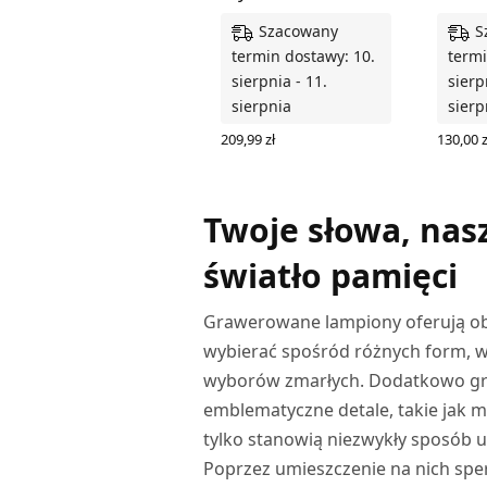
Szacowany
S
termin dostawy: 10.
termi
sierpnia - 11.
sierp
sierpnia
sierp
209,99
zł
130,00
z
DODAJ DO KOSZYKA
WYBIER
Twoje słowa, nas
światło pamięci
Grawerowane lampiony oferują ob
wybierać spośród różnych form, wi
wyborów zmarłych. Dodatkowo gra
emblematyczne detale, takie jak m
tylko stanowią niezwykły sposób u
Poprzez umieszczenie na nich sp