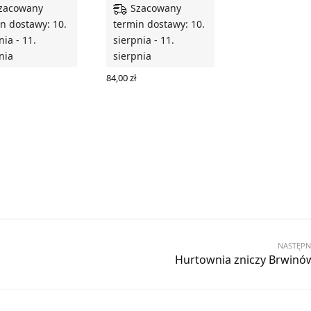
zacowany
Szacowany
n dostawy: 10.
termin dostawy: 10.
nia - 11.
sierpnia - 11.
nia
sierpnia
84,00
zł
 DO KOSZYKA
DODAJ DO KOSZYKA
NASTĘPN
Hurtownia zniczy Brwinó