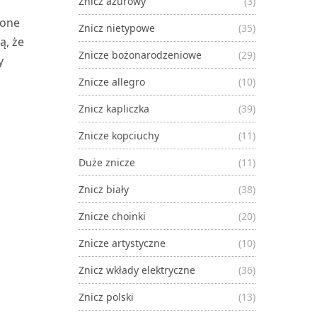
Znicz ażurowy
(3)
ione
Znicz nietypowe
(35)
ą, że
Znicze bożonarodzeniowe
(29)
y
Znicze allegro
(10)
Znicz kapliczka
(39)
Znicze kopciuchy
(11)
Duże znicze
(11)
Znicz biały
(38)
Znicze choinki
(20)
Znicze artystyczne
(10)
Znicz wkłady elektryczne
(36)
Znicz polski
(13)