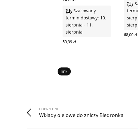
S
Szacowany
termi
termin dostawy: 10.
sierp
sierpnia - 11.
sierp
sierpnia
68,00
zł
DODAJ
59,99
zł
DODAJ DO KOSZYKA
link
POPRZEDNI
Wkłady olejowe do zniczy Biedronka