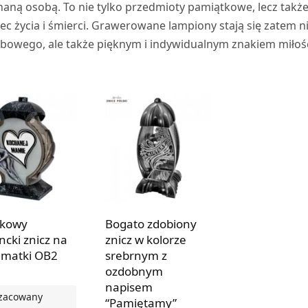
chaną osobą. To nie tylko przedmioty pamiątkowe, lecz takż
 życia i śmierci. Grawerowane lampiony stają się zatem n
bowego, ale także pięknym i indywidualnym znakiem miłośc
tkowy
Bogato zdobiony
ncki znicz na
znicz w kolorze
 matki OB2
srebrnym z
ozdobnym
napisem
zacowany
“Pamiętamy”