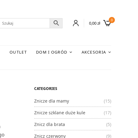
0
0,00
zł
E
OUTLET
DOM I OGRÓD
AKCESORIA
CATEGORIES
Znicze dla mamy
(15)
Znicze szklane duże kule
(17)
Znicz dla brata
(5)
m
go
Znicz czerwony
(9)