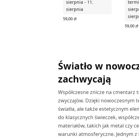
sierpnia - 11.
termi
sierpnia
sierp
sierp
59,00
zł
DODAJ DO KOSZYKA
59,00
zł
DODAJ
Światło w nowocz
zachwycają
Współczesne znicze na cmentarz t
zwyczajów. Dzięki nowoczesnym te
światła, ale także estetycznym e
do klasycznych świeczek, współc
materiałów, takich jak metal czy c
warunki atmosferyczne. Jednym z 