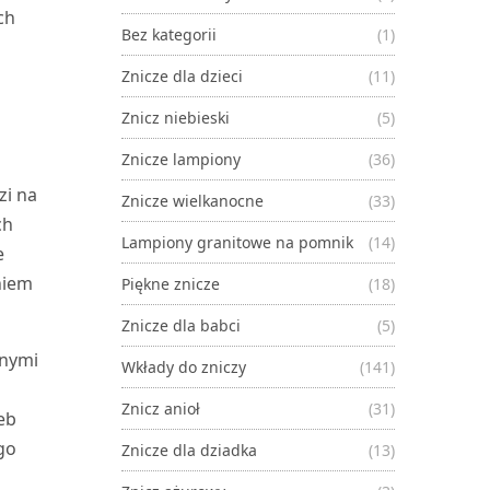
ch
Bez kategorii
(1)
Znicze dla dzieci
(11)
Znicz niebieski
(5)
Znicze lampiony
(36)
zi na
Znicze wielkanocne
(33)
ch
Lampiony granitowe na pomnik
(14)
e
niem
Piękne znicze
(18)
Znicze dla babci
(5)
lnymi
Wkłady do zniczy
(141)
Znicz anioł
(31)
eb
go
Znicze dla dziadka
(13)