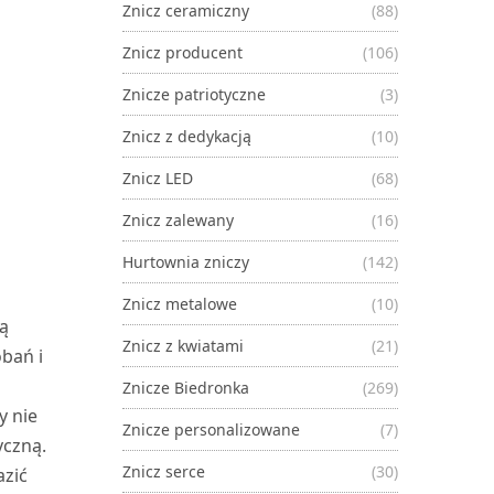
Znicz ceramiczny
(88)
Znicz producent
(106)
Znicze patriotyczne
(3)
Znicz z dedykacją
(10)
Znicz LED
(68)
Znicz zalewany
(16)
Hurtownia zniczy
(142)
Znicz metalowe
(10)
ą
Znicz z kwiatami
(21)
bań i
Znicze Biedronka
(269)
y nie
Znicze personalizowane
(7)
yczną.
Znicz serce
(30)
azić