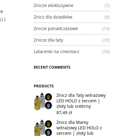
e
Znicze ekskluzywne
(7)
ie
Znicz dla dziadków
(6)
i i
Znicze ponadczasowe
(13)
Znicze dla taty
(10)
Latarenki na cmentarz
(10)
RECENT COMMENTS
PRODUCTS
Znicz dla Taty witrażowy
LED HOLO z sercem |
złoty lub srebrny
87,49
zł
Znicz dla Mamy
witrażowy LED HOLO z
sercem | złoty lub