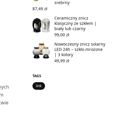
srebrny
87,49
zł
Ceramiczny znicz
klasyczny ze szkłem |
biały lub czarny
99,00
zł
Nowoczesny znicz solarny
LED 24h – szkło mrożone
| 3 kolory
49,99
zł
TAGS
link
nych
em
twie