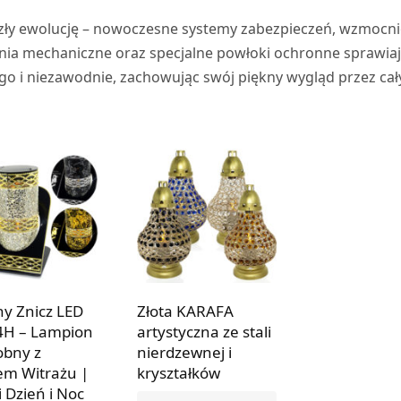
szły ewolucję – nowoczesne systemy zabezpieczeń, wzmocn
ia mechaniczne oraz specjalne powłoki ochronne sprawiaj
go i niezawodnie, zachowując swój piękny wygląd przez cał
ny Znicz LED
Złota KARAFA
4H – Lampion
artystyczna ze stali
bny z
nierdzewnej i
em Witrażu |
kryształków
i Dzień i Noc