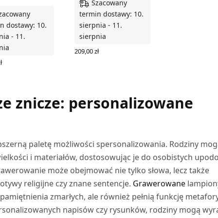
Szacowany
zacowany
termin dostawy: 10.
n dostawy: 10.
sierpnia - 11.
nia - 11.
sierpnia
nia
209,00
zł
WYBIERZ OPCJE
ł
Z OPCJE
ze znicze: personalizowane
szerną paletę możliwości spersonalizowania. Rodziny mog
elkości i materiałów, dostosowując je do osobistych upodo
werowanie może obejmować nie tylko słowa, lecz także
otywy religijne czy znane sentencje.
Grawerowane
lampion
pamiętnienia zmarłych, ale również pełnią funkcję metafor
ersonalizowanych napisów czy rysunków, rodziny mogą wyr