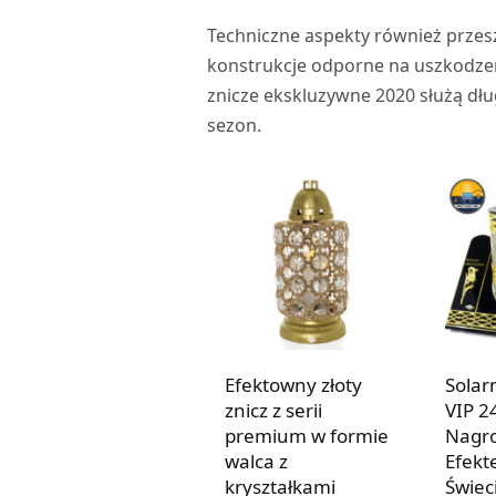
Techniczne aspekty również prze
konstrukcje odporne na uszkodzen
znicze ekskluzywne 2020 służą dłu
sezon.
Efektowny złoty
Solar
znicz z serii
VIP 2
premium w formie
Nagro
walca z
Efekt
kryształkami
Świec