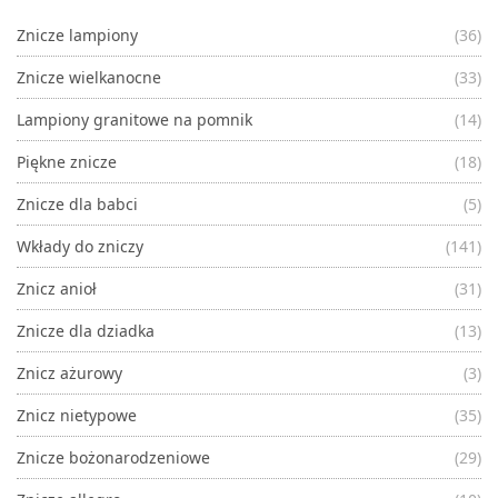
Znicze lampiony
(36)
Znicze wielkanocne
(33)
Lampiony granitowe na pomnik
(14)
Piękne znicze
(18)
Znicze dla babci
(5)
Wkłady do zniczy
(141)
Znicz anioł
(31)
Znicze dla dziadka
(13)
Znicz ażurowy
(3)
Znicz nietypowe
(35)
Znicze bożonarodzeniowe
(29)