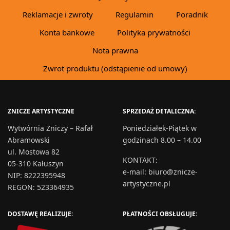
Reklamacje i zwroty
Regulamin
Poradnik
Konta bankowe
Polityka prywatności
Nota prawna
Zwrot produktu (odstąpienie od umowy)
ZNICZE ARTYSTYCZNE
SPRZEDAŻ DETALICZNA:
Wytwórnia Zniczy – Rafał
Poniedziałek-Piątek w
Abramowski
godzinach 8.00 – 14.00
ul. Mostowa 82
KONTAKT
:
05-310 Kałuszyn
e-mail:
biuro@znicze-
NIP: 8222395948
artystyczne.pl
REGON: 523364935
DOSTAWĘ REALIZUJE:
PŁATNOŚCI OBSŁUGUJE: