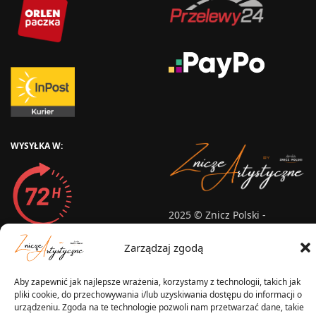
WYSYŁKA W:
2025 © Znicz Polski -
Wytwórnia Zniczy
Wszelkie prawa zastrzeżone
Zarządzaj zgodą
Aby zapewnić jak najlepsze wrażenia, korzystamy z technologii, takich jak
pliki cookie, do przechowywania i/lub uzyskiwania dostępu do informacji o
urządzeniu. Zgoda na te technologie pozwoli nam przetwarzać dane, takie