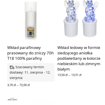
Wkład parafinowy
Wkład ledowy w formie
prasowany do zniczy 70h
siedzącego aniołka
T18 100% parafiny
podświetlany w kolorze
niebieskim lub zimnym
Szacowany termin
białym
dostawy: 11. sierpnia - 12.
Zakres
–
13,50
zł
13,51
zł
cen: od
sierpnia
WYBIERZ OPCJE
13,50 zł
Zakres
–
3,70
zł
72,00
zł
do
cen: od
13,51 zł
WYBIERZ OPCJE
3,70 zł
do
72,00 zł