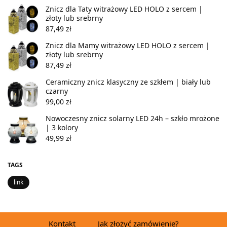
Znicz dla Taty witrażowy LED HOLO z sercem |
złoty lub srebrny
87,49
zł
Znicz dla Mamy witrażowy LED HOLO z sercem |
złoty lub srebrny
87,49
zł
Ceramiczny znicz klasyczny ze szkłem | biały lub
czarny
99,00
zł
Nowoczesny znicz solarny LED 24h – szkło mrożone
| 3 kolory
49,99
zł
TAGS
link
Kontakt
Jak złożyć zamówienie?