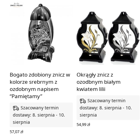
Bogato zdobiony znicz w
Okrągły znicz z
kolorze srebrnym z
ozodbnym białym
ozdobnym napisem
kwiatem lilii
“Pamiętamy”
Szacowany termin
Szacowany termin
dostawy: 8. sierpnia - 10.
dostawy: 8. sierpnia - 10.
sierpnia
sierpnia
54,99
zł
WYBIERZ OPCJE
57,07
zł
DODAJ DO KOSZYKA