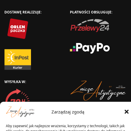
DOSTAWĘ REALIZUJE:
PŁATNOŚCI OBSŁUGUJE:
WYSYŁKA W:
2025 © Znicz Polski -
Zarządzaj zgodą
Wytwórnia Zniczy
Wszelkie prawa zastrzeżone
Aby zapewnić jak najlepsze wrażenia, korzystamy z technologii, takich jak