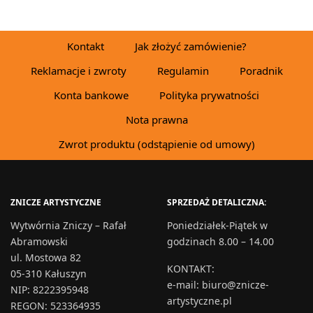
Kontakt
Jak złożyć zamówienie?
Reklamacje i zwroty
Regulamin
Poradnik
Konta bankowe
Polityka prywatności
Nota prawna
Zwrot produktu (odstąpienie od umowy)
ZNICZE ARTYSTYCZNE
SPRZEDAŻ DETALICZNA:
Wytwórnia Zniczy – Rafał
Poniedziałek-Piątek w
Abramowski
godzinach 8.00 – 14.00
ul. Mostowa 82
KONTAKT
:
05-310 Kałuszyn
e-mail:
biuro@znicze-
NIP: 8222395948
artystyczne.pl
REGON: 523364935