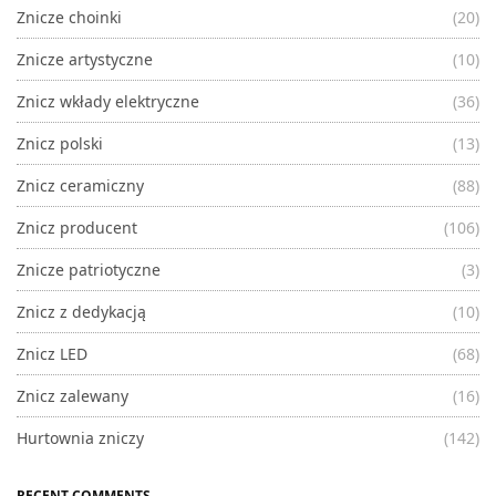
Znicze choinki
(20)
Znicze artystyczne
(10)
Znicz wkłady elektryczne
(36)
Znicz polski
(13)
Znicz ceramiczny
(88)
Znicz producent
(106)
Znicze patriotyczne
(3)
Znicz z dedykacją
(10)
Znicz LED
(68)
Znicz zalewany
(16)
Hurtownia zniczy
(142)
RECENT COMMENTS