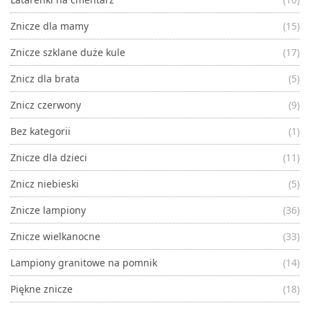
Znicze dla mamy
(15)
Znicze szklane duże kule
(17)
Znicz dla brata
(5)
Znicz czerwony
(9)
Bez kategorii
(1)
Znicze dla dzieci
(11)
Znicz niebieski
(5)
Znicze lampiony
(36)
Znicze wielkanocne
(33)
Lampiony granitowe na pomnik
(14)
Piękne znicze
(18)