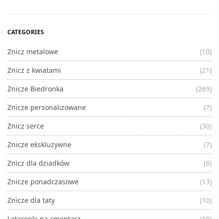
CATEGORIES
Znicz metalowe
(10)
Znicz z kwiatami
(21)
Znicze Biedronka
(269)
Znicze personalizowane
(7)
Znicz serce
(30)
Znicze ekskluzywne
(7)
Znicz dla dziadków
(6)
Znicze ponadczasowe
(13)
Znicze dla taty
(10)
Latarenki na cmentarz
(10)