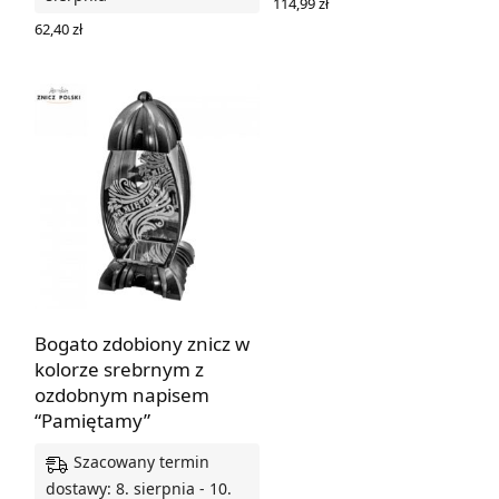
114,99
zł
DODAJ DO KOSZYKA
62,40
zł
DODAJ DO KOSZYKA
Bogato zdobiony znicz w
kolorze srebrnym z
ozdobnym napisem
“Pamiętamy”
Szacowany termin
dostawy: 8. sierpnia - 10.