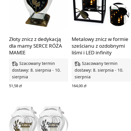
Złoty znicz z dedykacją
Metalowy znicz w formie
dla mamy SERCE RÓŻA
sześcianu z ozdobnymi
MAMIE
liśmi i LED infinity
Szacowany termin
Szacowany termin
dostawy: 8. sierpnia - 10.
dostawy: 8. sierpnia - 10.
sierpnia
sierpnia
51,58
zł
164,00
zł
DODAJ DO KOSZYKA
WYBIERZ OPCJE