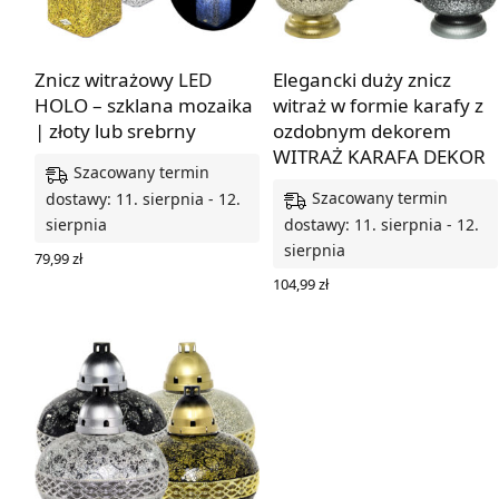
Znicz witrażowy LED
Elegancki duży znicz
HOLO – szklana mozaika
witraż w formie karafy z
| złoty lub srebrny
ozdobnym dekorem
WITRAŻ KARAFA DEKOR
Szacowany termin
Szacowany termin
dostawy: 11. sierpnia - 12.
sierpnia
dostawy: 11. sierpnia - 12.
sierpnia
79,99
zł
WYBIERZ OPCJE
104,99
zł
WYBIERZ OPCJE