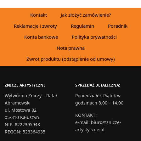
Kontakt
Jak złożyć zamówienie?
Reklamacje i zwroty
Regulamin
Poradnik
Konta bankowe
Polityka prywatności
Nota prawna
Zwrot produktu (odstąpienie od umowy)
ZNICZE ARTYSTYCZNE
SPRZEDAŻ DETALICZNA:
Wytwórnia Zniczy – Rafał
Poniedziałek-Piątek w
Abramowski
godzinach 8.00 – 14.00
ul. Mostowa 82
KONTAKT
:
05-310 Kałuszyn
e-mail:
biuro@znicze-
NIP: 8222395948
artystyczne.pl
REGON: 523364935