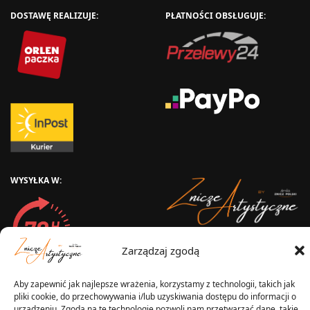
DOSTAWĘ REALIZUJE:
PŁATNOŚCI OBSŁUGUJE:
WYSYŁKA W:
2025 © Znicz Polski -
Zarządzaj zgodą
Wytwórnia Zniczy
Wszelkie prawa zastrzeżone
Aby zapewnić jak najlepsze wrażenia, korzystamy z technologii, takich jak
pliki cookie, do przechowywania i/lub uzyskiwania dostępu do informacji o
urządzeniu. Zgoda na te technologie pozwoli nam przetwarzać dane, takie