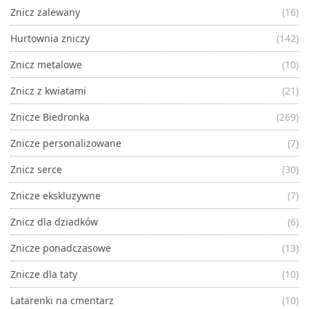
Znicz zalewany
(16)
Hurtownia zniczy
(142)
Znicz metalowe
(10)
Znicz z kwiatami
(21)
Znicze Biedronka
(269)
Znicze personalizowane
(7)
Znicz serce
(30)
Znicze ekskluzywne
(7)
Znicz dla dziadków
(6)
Znicze ponadczasowe
(13)
Znicze dla taty
(10)
Latarenki na cmentarz
(10)