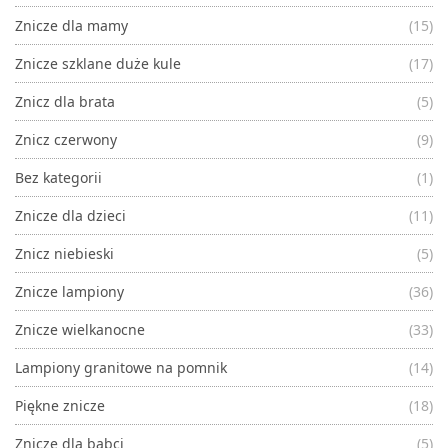
Znicze dla mamy
(15)
Znicze szklane duże kule
(17)
Znicz dla brata
(5)
Znicz czerwony
(9)
Bez kategorii
(1)
Znicze dla dzieci
(11)
Znicz niebieski
(5)
Znicze lampiony
(36)
Znicze wielkanocne
(33)
Lampiony granitowe na pomnik
(14)
Piękne znicze
(18)
Znicze dla babci
(5)