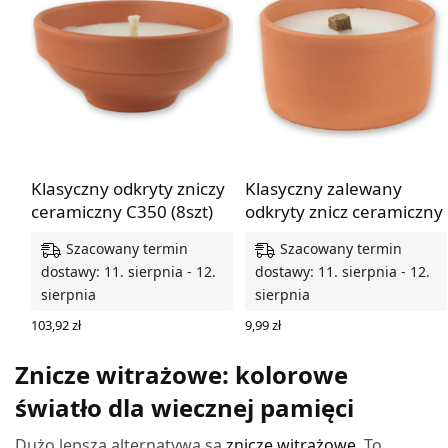
Klasyczny odkryty zniczy
Klasyczny zalewany
ceramiczny C350 (8szt)
odkryty znicz ceramiczny
Szacowany termin
Szacowany termin
dostawy: 11. sierpnia - 12.
dostawy: 11. sierpnia - 12.
sierpnia
sierpnia
103,92
zł
9,99
zł
DODAJ DO KOSZYKA
DODAJ DO KOSZYKA
Znicze witrażowe: kolorowe
światło dla wiecznej pamięci
Dużo lepszą alternatywą są
znicze witrażowe
. To