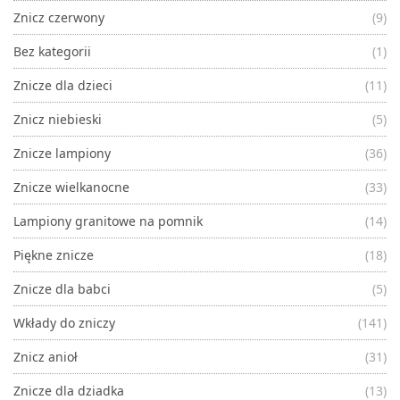
Znicz czerwony
(9)
Bez kategorii
(1)
Znicze dla dzieci
(11)
Znicz niebieski
(5)
Znicze lampiony
(36)
Znicze wielkanocne
(33)
Lampiony granitowe na pomnik
(14)
Piękne znicze
(18)
Znicze dla babci
(5)
Wkłady do zniczy
(141)
Znicz anioł
(31)
Znicze dla dziadka
(13)