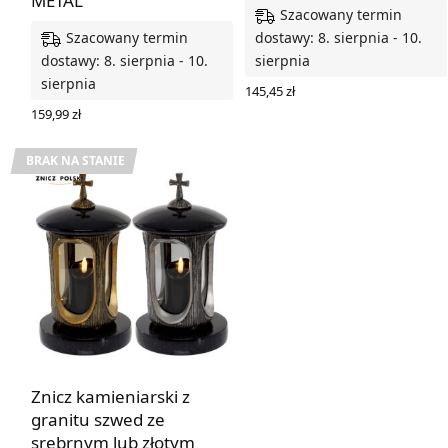
METAL
Szacowany termin
Szacowany termin
dostawy: 8. sierpnia - 10.
dostawy: 8. sierpnia - 10.
sierpnia
sierpnia
145,45
zł
WYBIERZ OPCJE
159,99
zł
WYBIERZ OPCJE
BRAK NA STANIE
Znicz kamieniarski z
granitu szwed ze
srebrnym lub złotym