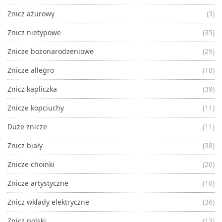
Znicz ażurowy
(3)
Znicz nietypowe
(35)
Znicze bożonarodzeniowe
(29)
Znicze allegro
(10)
Znicz kapliczka
(39)
Znicze kopciuchy
(11)
Duże znicze
(11)
Znicz biały
(38)
Znicze choinki
(20)
Znicze artystyczne
(10)
Znicz wkłady elektryczne
(36)
Znicz polski
(13)