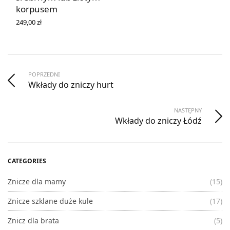
korpusem
249,00
zł
WYBIERZ OPCJE
POPRZEDNI
Wkłady do zniczy hurt
NASTĘPNY
Wkłady do zniczy Łódź
CATEGORIES
Znicze dla mamy
(15)
Znicze szklane duże kule
(17)
Znicz dla brata
(5)