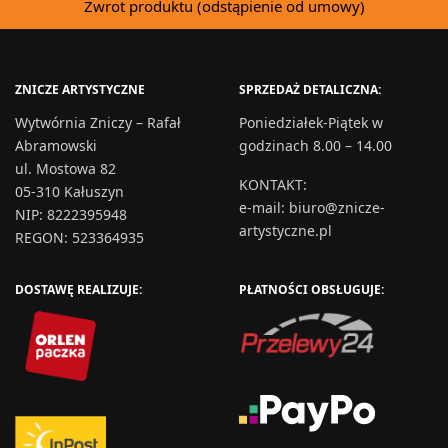
Zwrot produktu (odstąpienie od umowy)
ZNICZE ARTYSTYCZNE
SPRZEDAŻ DETALICZNA:
Wytwórnia Zniczy – Rafał
Poniedziałek-Piątek w
Abramowski
godzinach 8.00 – 14.00
ul. Mostowa 82
KONTAKT
:
05-310 Kałuszyn
e-mail:
biuro@znicze-
NIP: 8222395948
artystyczne.pl
REGON: 523364935
DOSTAWĘ REALIZUJE:
PŁATNOŚCI OBSŁUGUJE: