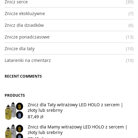
Znicz serce
(30)
Znicze ekskluzywne
(7)
Znicz dla dziadków
(6)
Znicze ponadczasowe
(13)
Znicze dla taty
(10)
Latarenki na cmentarz
(10)
RECENT COMMENTS
PRODUCTS
Znicz dla Taty witrażowy LED HOLO z sercem |
złoty lub srebrny
87,49
zł
Znicz dla Mamy witrażowy LED HOLO z sercem |
złoty lub srebrny