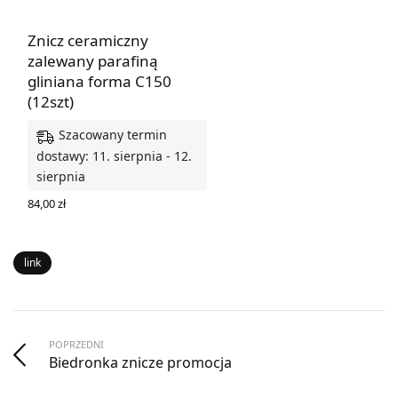
Znicz ceramiczny
zalewany parafiną
gliniana forma C150
(12szt)
Szacowany termin
dostawy: 11. sierpnia - 12.
sierpnia
84,00
zł
DODAJ DO KOSZYKA
link
POPRZEDNI
Biedronka znicze promocja