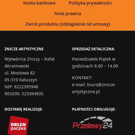
Konta bankowe
Polityka prywatności
Nota prawna
Zwrot produktu (odstąpienie od umowy)
ZNICZE ARTYSTYCZNE
SPRZEDAŻ DETALICZNA:
Wytwórnia Zniczy – Rafał
Poniedziałek-Piątek w
Abramowski
godzinach 8.00 – 14.00
ul. Mostowa 82
KONTAKT
:
05-310 Kałuszyn
e-mail:
biuro@znicze-
NIP: 8222395948
artystyczne.pl
REGON: 523364935
DOSTAWĘ REALIZUJE:
PŁATNOŚCI OBSŁUGUJE: