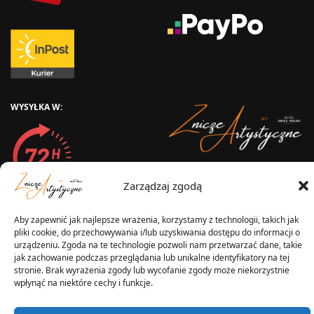
WYSYŁKA W:
2025 © Znicz Polski -
Zarządzaj zgodą
Wytwórnia Zniczy
Wszelkie prawa zastrzeżone
Aby zapewnić jak najlepsze wrażenia, korzystamy z technologii, takich jak
pliki cookie, do przechowywania i/lub uzyskiwania dostępu do informacji o
urządzeniu. Zgoda na te technologie pozwoli nam przetwarzać dane, takie
jak zachowanie podczas przeglądania lub unikalne identyfikatory na tej
stronie. Brak wyrażenia zgody lub wycofanie zgody może niekorzystnie
wpłynąć na niektóre cechy i funkcje.