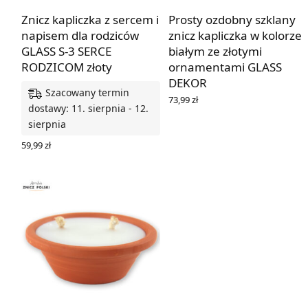
Znicz kapliczka z sercem i
Prosty ozdobny szklany
napisem dla rodziców
znicz kapliczka w kolorze
GLASS S-3 SERCE
białym ze złotymi
RODZICOM złoty
ornamentami GLASS
DEKOR
Szacowany termin
73,99
zł
dostawy: 11. sierpnia - 12.
DOWIEDZ SIĘ WIĘCEJ
sierpnia
59,99
zł
DODAJ DO KOSZYKA