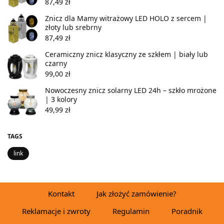
87,49
zł
Znicz dla Mamy witrażowy LED HOLO z sercem |
złoty lub srebrny
87,49
zł
Ceramiczny znicz klasyczny ze szkłem | biały lub
czarny
99,00
zł
Nowoczesny znicz solarny LED 24h – szkło mrożone
| 3 kolory
49,99
zł
TAGS
link
Kontakt
Jak złożyć zamówienie?
Reklamacje i zwroty
Regulamin
Poradnik