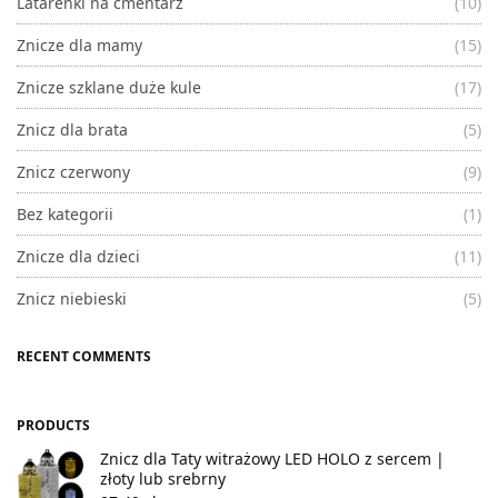
Latarenki na cmentarz
(10)
Znicze dla mamy
(15)
Znicze szklane duże kule
(17)
Znicz dla brata
(5)
Znicz czerwony
(9)
Bez kategorii
(1)
Znicze dla dzieci
(11)
Znicz niebieski
(5)
RECENT COMMENTS
PRODUCTS
Znicz dla Taty witrażowy LED HOLO z sercem |
złoty lub srebrny