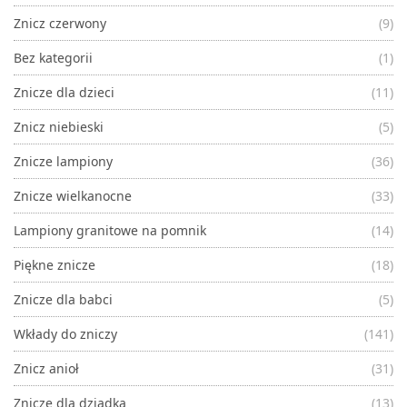
Znicz czerwony
(9)
Bez kategorii
(1)
Znicze dla dzieci
(11)
Znicz niebieski
(5)
Znicze lampiony
(36)
Znicze wielkanocne
(33)
Lampiony granitowe na pomnik
(14)
Piękne znicze
(18)
Znicze dla babci
(5)
Wkłady do zniczy
(141)
Znicz anioł
(31)
Znicze dla dziadka
(13)