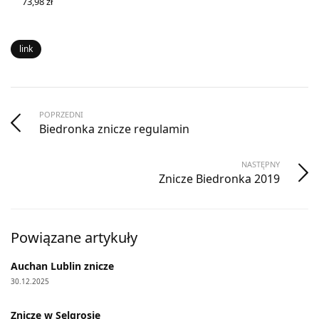
73,98
zł
WYBIERZ OPCJE
link
POPRZEDNI
Biedronka znicze regulamin
NASTĘPNY
Znicze Biedronka 2019
Powiązane artykuły
Auchan Lublin znicze
30.12.2025
Znicze w Selgrosie