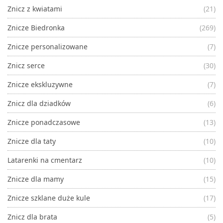
Znicz z kwiatami
(21)
Znicze Biedronka
(269)
Znicze personalizowane
(7)
Znicz serce
(30)
Znicze ekskluzywne
(7)
Znicz dla dziadków
(6)
Znicze ponadczasowe
(13)
Znicze dla taty
(10)
Latarenki na cmentarz
(10)
Znicze dla mamy
(15)
Znicze szklane duże kule
(17)
Znicz dla brata
(5)