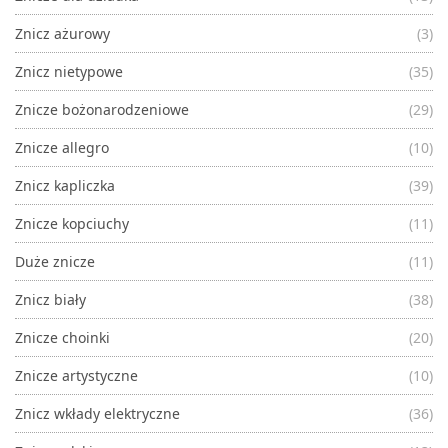
Znicz ażurowy
(3)
Znicz nietypowe
(35)
Znicze bożonarodzeniowe
(29)
Znicze allegro
(10)
Znicz kapliczka
(39)
Znicze kopciuchy
(11)
Duże znicze
(11)
Znicz biały
(38)
Znicze choinki
(20)
Znicze artystyczne
(10)
Znicz wkłady elektryczne
(36)