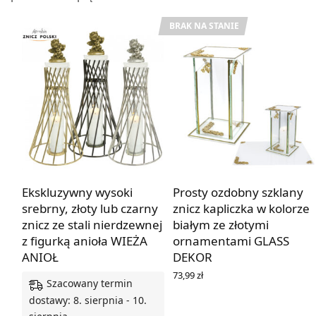
BRAK NA STANIE
Ekskluzywny wysoki
Prosty ozdobny szklany
srebrny, złoty lub czarny
znicz kapliczka w kolorze
znicz ze stali nierdzewnej
białym ze złotymi
z figurką anioła WIEŻA
ornamentami GLASS
ANIOŁ
DEKOR
73,99
zł
Szacowany termin
DOWIEDZ SIĘ WIĘCEJ
dostawy: 8. sierpnia - 10.