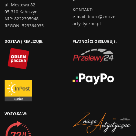
ul. Mostowa 82
KONTAKT
:
05-310 Kałuszyn
e-mail:
biuro@znicze-
NIP: 8222395948
artystyczne.pl
REGON: 523364935
DOSTAWĘ REALIZUJE:
PŁATNOŚCI OBSŁUGUJE:
WYSYŁKA W: