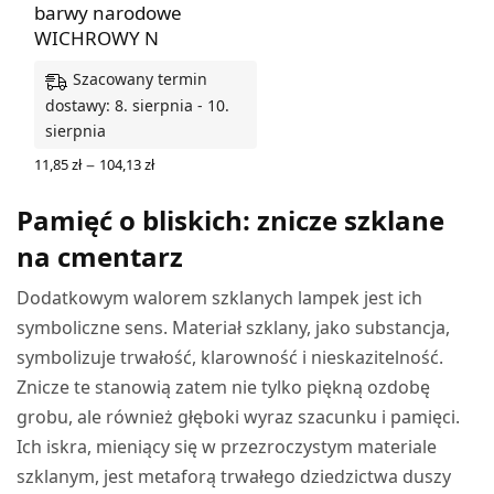
barwy narodowe
WICHROWY N
Szacowany termin
dostawy: 8. sierpnia - 10.
sierpnia
Zakres
–
11,85
zł
104,13
zł
cen: od
WYBIERZ OPCJE
11,85 zł
Pamięć o bliskich: znicze szklane
do
104,13 zł
na cmentarz
Dodatkowym walorem szklanych lampek jest ich
symboliczne sens. Materiał szklany, jako substancja,
symbolizuje trwałość, klarowność i nieskazitelność.
Znicze te stanowią zatem nie tylko piękną ozdobę
grobu, ale również głęboki wyraz szacunku i pamięci.
Ich iskra, mieniący się w przezroczystym materiale
szklanym, jest metaforą trwałego dziedzictwa duszy