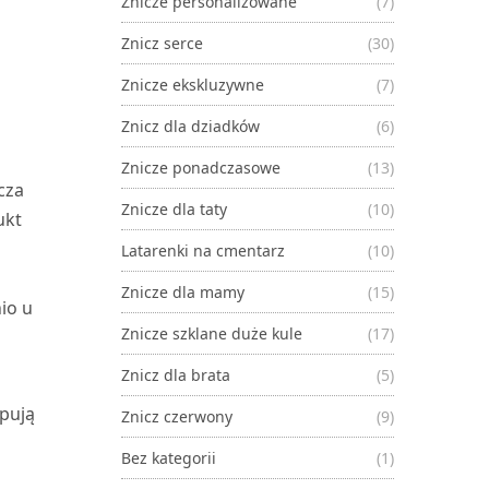
Znicze personalizowane
(7)
Znicz serce
(30)
Znicze ekskluzywne
(7)
Znicz dla dziadków
(6)
Znicze ponadczasowe
(13)
cza
Znicze dla taty
(10)
ukt
Latarenki na cmentarz
(10)
Znicze dla mamy
(15)
io u
Znicze szklane duże kule
(17)
Znicz dla brata
(5)
upują
Znicz czerwony
(9)
Bez kategorii
(1)