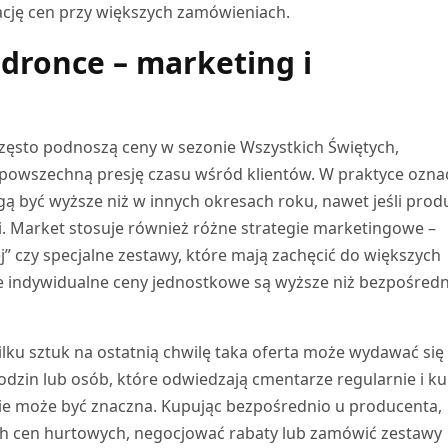
ację cen przy większych zamówieniach.
edronce – marketing i
zęsto podnoszą ceny w sezonie Wszystkich Świętych,
 powszechną presję czasu wśród klientów. W praktyce ozna
gą być wyższe niż w innych okresach roku, nawet jeśli prod
i. Market stosuje również różne strategie marketingowe –
j” czy specjalne zestawy, które mają zachęcić do większych
że indywidualne ceny jednostkowe są wyższe niż bezpośredn
ilku sztuk na ostatnią chwilę taka oferta może wydawać się
rodzin lub osób, które odwiedzają cmentarze regularnie i k
enie może być znaczna. Kupując bezpośrednio u producenta,
ch cen hurtowych, negocjować rabaty lub zamówić zestawy