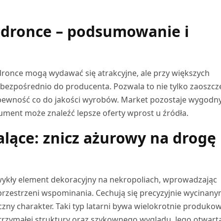
edronce – podsumowanie i
ronce mogą wydawać się atrakcyjne, ale przy większych
ę bezpośrednio do producenta. Pozwala to nie tylko zaoszcz
i pewność co do jakości wyrobów. Market pozostaje wygod
ment może znaleźć lepsze oferty wprost u źródła.
alące: znicz ażurowy na drogę
wykły element dekoracyjny na nekropoliach, wprowadzając
y przestrzeni wspominania. Cechują się precyzyjnie wycinany
czny charakter. Taki typ latarni bywa wielokrotnie produko
ytrzymałej struktury oraz szykownego wyglądu. Jego otwart