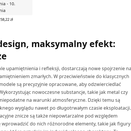
nia - 10.
nia
Pierwotna
Aktualna
58,22
zł
cena
cena
Z OPCJE
wynosiła:
wynosi:
68,49 zł.
58,22 zł.
design, maksymalny efekt:
ze
e upamiętnienia i refleksji, dostarczają nowe spojrzenie n
pamiętnieniem zmarłych. W przeciwieństwie do klasycznych
odele są precyzyjnie opracowane, aby odzwierciedlać
Wykorzystując nowoczesne substancje, takie jak metal czy
 niepodatne na warunki atmosferyczne. Dzięki temu są
ęknego wyglądu nawet po długotrwałym czasie eksploatacji
acyjne znicze są także niepowtarzalne pod względem
ię wprowadzić do nich różnorodne elementy, takie jak figury