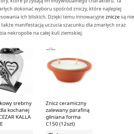
ory, które przydają im indywidualnego charakteru. Ta
łych dokonać wyboru spośród zniczy, które najlepiej
sowania ich bliskich. Dzięki temu innowacyjne
znicze
są nie
 także manifestacją uczucia szacunku dla zmarłych oraz
a nekropolie na całej kuli ziemskiej.
kowy srebrny
Znicz ceramiczny
 dla kochanej
zalewany parafiną
 CEZAR KALLA
gliniana forma
E
C150 (12szt)