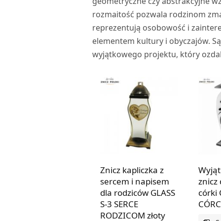
geometryczne czy abstrakcyjne wz
rozmaitość pozwala rodzinom zmar
reprezentują osobowość i zaintere
elementem kultury i obyczajów. Są
wyjątkowego projektu, który ozdabi
Znicz kapliczka z
Wyjąt
sercem i napisem
znicz
dla rodziców GLASS
córki
S-3 SERCE
CÓRC
RODZICOM złoty