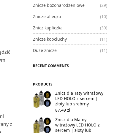
Znicze bożonarodzeniowe
(29)
Znicze allegro
(10)
Znicz kapliczka
(39)
Znicze kopciuchy
(11)
Duże znicze
(11)
ędzić,
nym
RECENT COMMENTS
PRODUCTS
Znicz dla Taty witrażowy
LED HOLO z sercem |
złoty lub srebrny
87,49
zł
mi
Znicz dla Mamy
wany z
witrażowy LED HOLO z
sercem | złoty lub
a