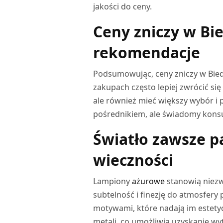
jakości do ceny.
Ceny zniczy w Bi
rekomendacje
Podsumowując, ceny zniczy w Bied
zakupach często lepiej zwrócić si
ale również mieć większy wybór 
pośrednikiem, ale świadomy konsu
Światło zawsze p
wieczności
Lampiony
ażurowe
stanowią niez
subtelność i finezję do atmosfer
motywami, które nadają im estety
metali, co umożliwia uzyskanie w