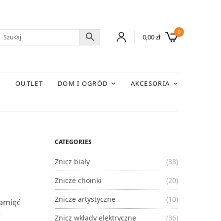
0
0,00
zł
E
OUTLET
DOM I OGRÓD
AKCESORIA
CATEGORIES
Znicz biały
(38)
Znicze choinki
(20)
Znicze artystyczne
(10)
pamięć
w
Znicz wkłady elektryczne
(36)