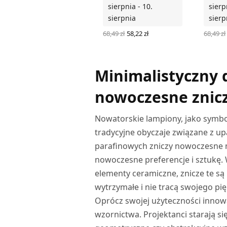
sierpnia - 10.
sierp
sierpnia
sierp
Pierwotna
Aktualna
68,49
zł
58,22
zł
68,49
zł
cena
cena
WYBIERZ OPCJE
WYBIER
wynosiła:
wynosi:
68,49 zł.
58,22 zł.
Minimalistyczny 
nowoczesne znic
Nowatorskie lampiony, jako symbol
tradycyjne obyczaje związane z u
parafinowych zniczy nowoczesne m
nowoczesne preferencje i sztukę. 
elementy ceramiczne, znicze te są
wytrzymałe i nie tracą swojego pi
Oprócz swojej użyteczności innow
wzornictwa. Projektanci starają s