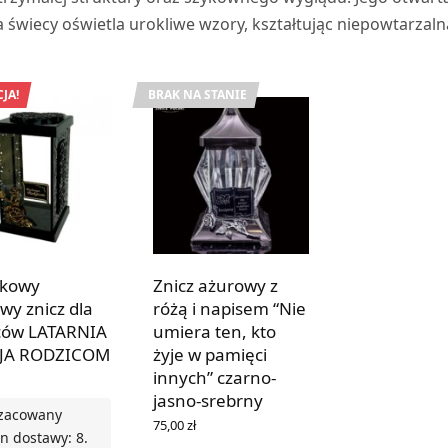
a świecy oświetla urokliwe wzory, kształtując niepowtarzalna
JA!
BRAK NA STANIE
tkowy
Znicz ażurowy z
wy znicz dla
różą i napisem “Nie
ców LATARNIA
umiera ten, kto
JA RODZICOM
żyje w pamięci
innych” czarno-
jasno-srebrny
zacowany
75,00
zł
n dostawy: 8.
DOWIEDZ SIĘ WIĘCEJ