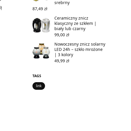
srebrny
̨
87,49
zł
Ceramiczny znicz
klasyczny ze szkłem |
biały lub czarny
99,00
zł
Nowoczesny znicz solarny
LED 24h – szkło mrożone
| 3 kolory
49,99
zł
TAGS
link