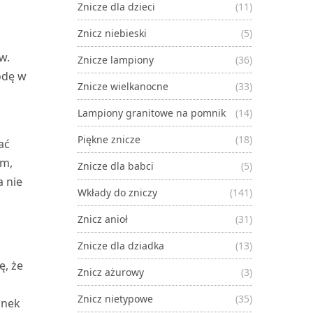
Znicze dla dzieci
(11)
Znicz niebieski
(5)
w.
Znicze lampiony
(36)
odę w
Znicze wielkanocne
(33)
Lampiony granitowe na pomnik
(14)
Piękne znicze
(18)
ać
em,
Znicze dla babci
(5)
a nie
Wkłady do zniczy
(141)
Znicz anioł
(31)
Znicze dla dziadka
(13)
ę, że
Znicz ażurowy
(3)
Znicz nietypowe
(35)
unek