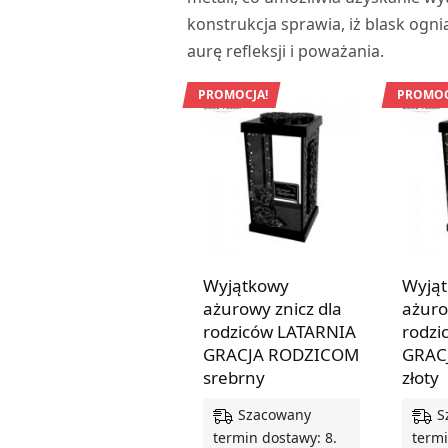
konstrukcja sprawia, iż blask ogni
aurę refleksji i poważania.
PROMOCJA!
PROMOC
Wyjątkowy
Wyją
ażurowy znicz dla
ażuro
rodziców LATARNIA
rodzi
GRACJA RODZICOM
GRAC
srebrny
złoty
Szacowany
S
termin dostawy: 8.
termi