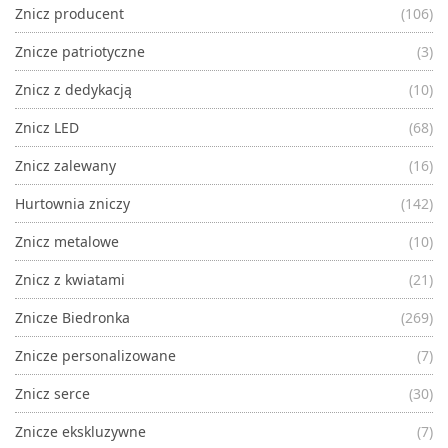
Znicz producent
(106)
Znicze patriotyczne
(3)
Znicz z dedykacją
(10)
Znicz LED
(68)
Znicz zalewany
(16)
Hurtownia zniczy
(142)
Znicz metalowe
(10)
Znicz z kwiatami
(21)
Znicze Biedronka
(269)
Znicze personalizowane
(7)
Znicz serce
(30)
Znicze ekskluzywne
(7)