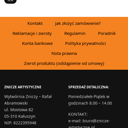
Kontakt
Jak złożyć zamówienie?
Reklamacje i zwroty
Regulamin
Poradnik
Konta bankowe
Polityka prywatności
Nota prawna
Zwrot produktu (odstąpienie od umowy)
ZNICZE ARTYSTYCZNE
SPRZEDAŻ DETALICZNA:
Wytwórnia Zniczy – Rafał
Poniedziałek-Piątek w
Abramowski
godzinach 8.00 – 14.00
ul. Mostowa 82
KONTAKT
:
05-310 Kałuszyn
e-mail:
biuro@znicze-
NIP: 8222395948
artystyczne.pl