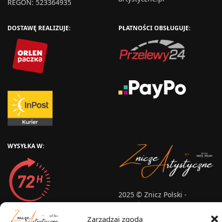
REGON: 523364935
DOSTAWĘ REALIZUJE:
PŁATNOŚCI OBSŁUGUJE:
WYSYŁKA W:
2025 © Znicz Polski -
Wytwórnia Zniczy
Wszelkie prawa zastrzeżone
Zarządzaj zgodą