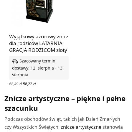
Wyjątkowy ażurowy znicz
dla rodziców LATARNIA
GRACJA RODZICOM złoty
Szacowany termin
dostawy: 12. sierpnia - 13.
sierpnia
Pierwotna
Aktualna
68,49
zł
58,22
zł
cena
cena
WYBIERZ OPCJE
wynosiła:
wynosi:
Znicze artystyczne – piękne i pełne
68,49 zł.
58,22 zł.
szacunku
Podczas obchodów świąt, takich jak Dzień Zmarłych
czy Wszystkich Świętych,
znicze artystyczne
stanowią