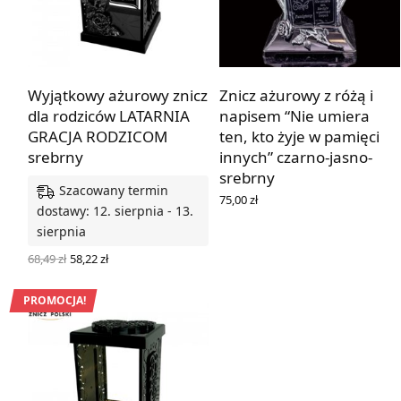
Wyjątkowy ażurowy znicz
Znicz ażurowy z różą i
dla rodziców LATARNIA
napisem “Nie umiera
GRACJA RODZICOM
ten, kto żyje w pamięci
srebrny
innych” czarno-jasno-
srebrny
Szacowany termin
75,00
zł
dostawy: 12. sierpnia - 13.
DOWIEDZ SIĘ WIĘCEJ
sierpnia
Pierwotna
Aktualna
68,49
zł
58,22
zł
cena
cena
WYBIERZ OPCJE
wynosiła:
wynosi:
68,49 zł.
58,22 zł.
PROMOCJA!