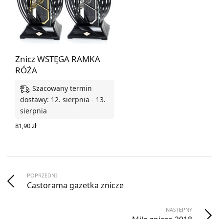
Znicz WSTĘGA RAMKA
RÓŻA
Szacowany termin
dostawy: 12. sierpnia - 13.
sierpnia
81,90
zł
WYBIERZ OPCJE
POPRZEDNI
Castorama gazetka znicze
NASTĘPNY