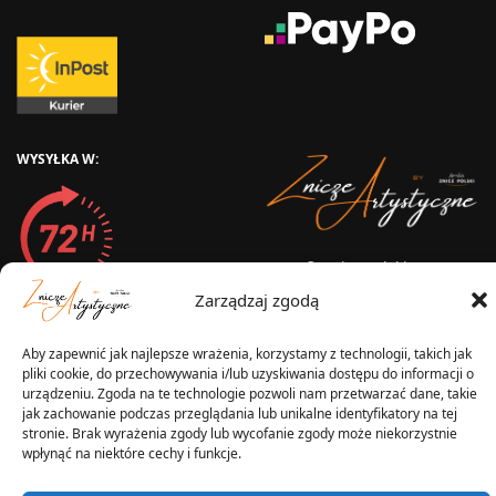
WYSYŁKA W:
2025 © Znicz Polski -
Wytwórnia Zniczy
Zarządzaj zgodą
Wszelkie prawa zastrzeżone
Aby zapewnić jak najlepsze wrażenia, korzystamy z technologii, takich jak
pliki cookie, do przechowywania i/lub uzyskiwania dostępu do informacji o
urządzeniu. Zgoda na te technologie pozwoli nam przetwarzać dane, takie
jak zachowanie podczas przeglądania lub unikalne identyfikatory na tej
stronie. Brak wyrażenia zgody lub wycofanie zgody może niekorzystnie
wpłynąć na niektóre cechy i funkcje.