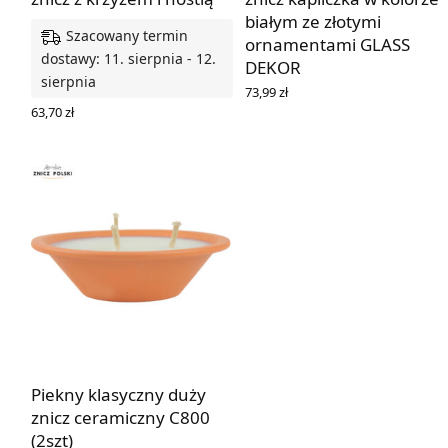
białym ze złotymi
Szacowany termin
ornamentami GLASS
dostawy: 11. sierpnia - 12.
DEKOR
sierpnia
73,99
zł
DOWIEDZ SIĘ WIĘCEJ
63,70
zł
DODAJ DO KOSZYKA
Piekny klasyczny duży
znicz ceramiczny C800
(2szt)