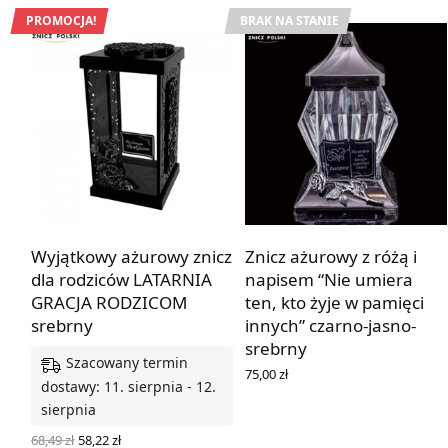
PROMOCJA!
BRAK NA STANIE
Wyjątkowy ażurowy znicz
Znicz ażurowy z różą i
dla rodziców LATARNIA
napisem “Nie umiera
GRACJA RODZICOM
ten, kto żyje w pamięci
srebrny
innych” czarno-jasno-
srebrny
Szacowany termin
75,00
zł
dostawy: 11. sierpnia - 12.
DOWIEDZ SIĘ WIĘCEJ
sierpnia
Pierwotna
Aktualna
68,49
zł
58,22
zł