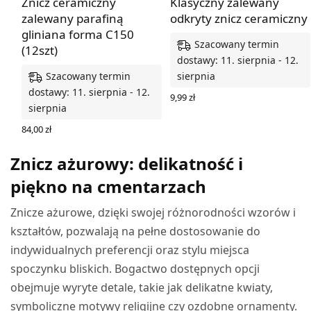
Znicz ceramiczny
Klasyczny zalewany
zalewany parafiną
odkryty znicz ceramiczny
gliniana forma C150
Szacowany termin
(12szt)
dostawy: 11. sierpnia - 12.
Szacowany termin
sierpnia
dostawy: 11. sierpnia - 12.
9,99
zł
sierpnia
DODAJ DO KOSZYKA
84,00
zł
DODAJ DO KOSZYKA
Znicz ażurowy: delikatność i
piękno na cmentarzach
Znicze ażurowe, dzięki swojej różnorodności wzorów i
kształtów, pozwalają na pełne dostosowanie do
indywidualnych preferencji oraz stylu miejsca
spoczynku bliskich. Bogactwo dostępnych opcji
obejmuje wyryte detale, takie jak delikatne kwiaty,
symboliczne motywy religijne czy ozdobne ornamenty.