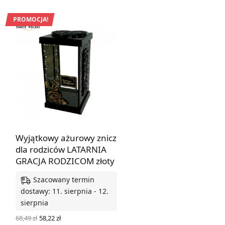
cena
cena
WYBIERZ OPCJE
wynosiła:
wynosi:
68,49 zł.
58,22 zł.
PROMOCJA!
Wyjątkowy ażurowy znicz
dla rodziców LATARNIA
GRACJA RODZICOM złoty
Szacowany termin
dostawy: 11. sierpnia - 12.
sierpnia
Pierwotna
Aktualna
68,49
zł
58,22
zł
cena
cena