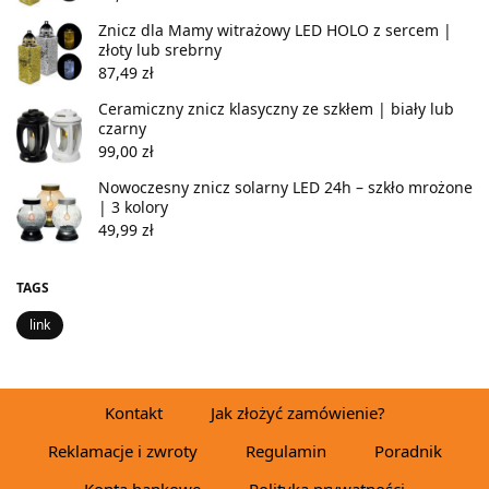
Znicz dla Mamy witrażowy LED HOLO z sercem |
złoty lub srebrny
87,49
zł
Ceramiczny znicz klasyczny ze szkłem | biały lub
czarny
99,00
zł
Nowoczesny znicz solarny LED 24h – szkło mrożone
| 3 kolory
49,99
zł
TAGS
link
Kontakt
Jak złożyć zamówienie?
Reklamacje i zwroty
Regulamin
Poradnik
Konta bankowe
Polityka prywatności