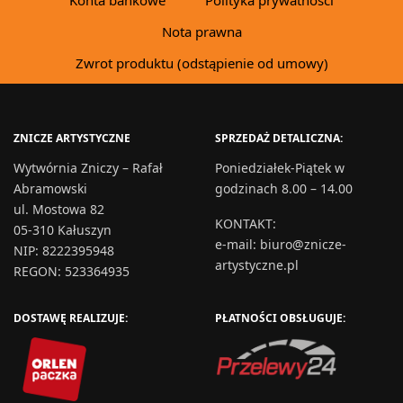
Nota prawna
Zwrot produktu (odstąpienie od umowy)
ZNICZE ARTYSTYCZNE
SPRZEDAŻ DETALICZNA:
Wytwórnia Zniczy – Rafał
Poniedziałek-Piątek w
Abramowski
godzinach 8.00 – 14.00
ul. Mostowa 82
KONTAKT
:
05-310 Kałuszyn
e-mail:
biuro@znicze-
NIP: 8222395948
artystyczne.pl
REGON: 523364935
DOSTAWĘ REALIZUJE:
PŁATNOŚCI OBSŁUGUJE: