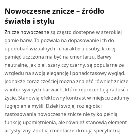
WYBIERZ OPCJE
wynosiła:
wynosi:
Nowoczesne znicze – źródło
68,49 zł.
58,22 zł.
światła i stylu
Znicze nowoczesne
są często dostępne w szerokiej
gamie barw. To pozwala na dopasowanie ich do
upodobań wizualnych i charakteru osoby, której
pamięć uczczona ma być na cmentarzu. Barwy
neutralne, jak biel, szary czy czarny, są popularne ze
względu na swoją elegancję i ponadczasowy wygląd.
Jednakże coraz częściej można znaleźć również znicze
w intensywnych barwach, które reprezentują radość i
życie. Stanowią efektowny kontrast w miejscu zadumy
i zgłębiania myśli. Dzięki swojej rozległości
zastosowania nowoczesne znicze nie tylko pełnią
funkcję upamiętnienia, ale również stanowią element
artystyczny. Zdobią cmentarze i kreują specyficzną