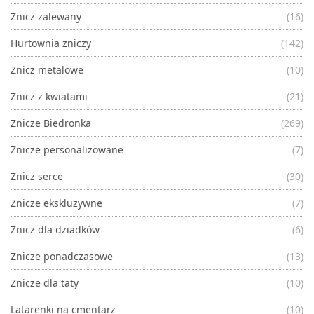
Znicz zalewany
(16)
Hurtownia zniczy
(142)
Znicz metalowe
(10)
Znicz z kwiatami
(21)
Znicze Biedronka
(269)
Znicze personalizowane
(7)
Znicz serce
(30)
Znicze ekskluzywne
(7)
Znicz dla dziadków
(6)
Znicze ponadczasowe
(13)
Znicze dla taty
(10)
Latarenki na cmentarz
(10)