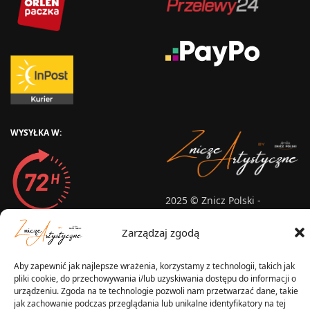
WYSYŁKA W:
2025 © Znicz Polski -
Wytwórnia Zniczy
Wszelkie prawa zastrzeżone
Zarządzaj zgodą
Aby zapewnić jak najlepsze wrażenia, korzystamy z technologii, takich jak
pliki cookie, do przechowywania i/lub uzyskiwania dostępu do informacji o
urządzeniu. Zgoda na te technologie pozwoli nam przetwarzać dane, takie
jak zachowanie podczas przeglądania lub unikalne identyfikatory na tej