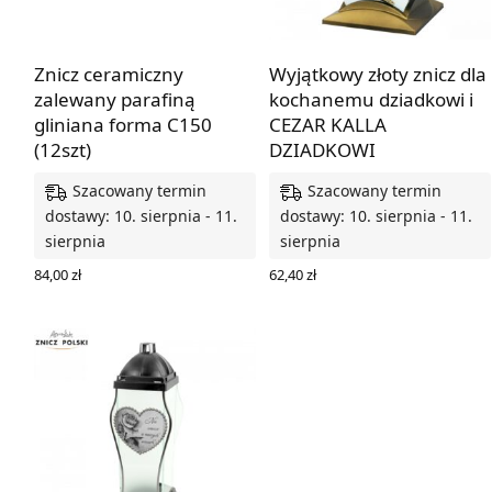
Znicz ceramiczny
Wyjątkowy złoty znicz dla
zalewany parafiną
kochanemu dziadkowi i
gliniana forma C150
CEZAR KALLA
(12szt)
DZIADKOWI
Szacowany termin
Szacowany termin
dostawy: 10. sierpnia - 11.
dostawy: 10. sierpnia - 11.
sierpnia
sierpnia
84,00
zł
62,40
zł
DODAJ DO KOSZYKA
DODAJ DO KOSZYKA