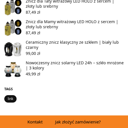
Znicz dla Taty witrażowy LED HOLO z sercem |
złoty lub srebrny
87,49
zł
Znicz dla Mamy witrażowy LED HOLO z sercem |
złoty lub srebrny
87,49
zł
Ceramiczny znicz klasyczny ze szkłem | biały lub
czarny
99,00
zł
Nowoczesny znicz solarny LED 24h – szkło mrożone
| 3 kolory
49,99
zł
TAGS
link
Kontakt
Jak złożyć zamówienie?