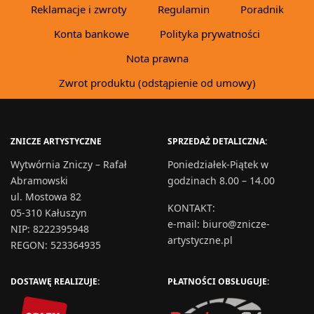
Reklamacje i zwroty
Regulamin
Poradnik
Konta bankowe
Polityka prywatności
Nota prawna
Zwrot produktu (odstąpienie od umowy)
ZNICZE ARTYSTYCZNE
SPRZEDAŻ DETALICZNA:
Wytwórnia Zniczy – Rafał
Poniedziałek-Piątek w
Abramowski
godzinach 8.00 – 14.00
ul. Mostowa 82
KONTAKT
:
05-310 Kałuszyn
e-mail:
biuro@znicze-
NIP: 8222395948
artystyczne.pl
REGON: 523364935
DOSTAWĘ REALIZUJE:
PŁATNOŚCI OBSŁUGUJE: