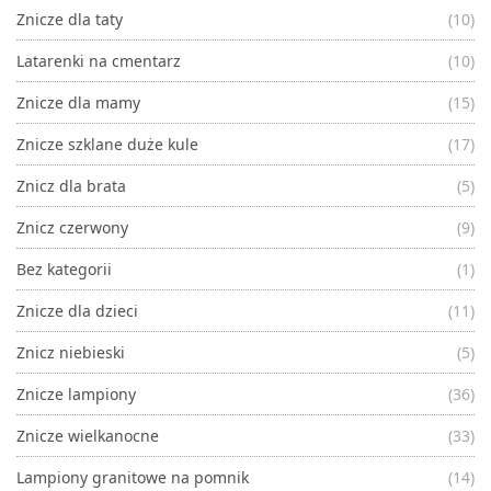
Znicze dla taty
(10)
Latarenki na cmentarz
(10)
Znicze dla mamy
(15)
Znicze szklane duże kule
(17)
Znicz dla brata
(5)
Znicz czerwony
(9)
Bez kategorii
(1)
Znicze dla dzieci
(11)
Znicz niebieski
(5)
Znicze lampiony
(36)
Znicze wielkanocne
(33)
Lampiony granitowe na pomnik
(14)