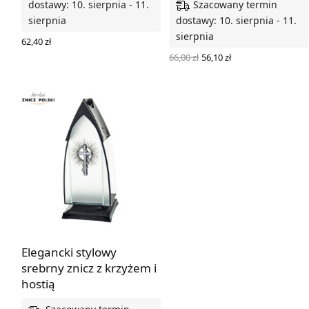
Szacowany termin
dostawy: 10. sierpnia - 11.
sierpnia
dostawy: 10. sierpnia - 11.
sierpnia
62,40
zł
DODAJ DO KOSZYKA
Pierwotna
Aktualna
66,00
zł
56,10
zł
cena
cena
DODAJ DO KOSZYKA
wynosiła:
wynosi:
66,00 zł.
56,10 zł.
Elegancki stylowy
srebrny znicz z krzyżem i
hostią