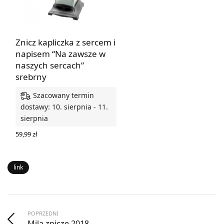
Znicz kapliczka z sercem i
napisem “Na zawsze w
naszych sercach”
srebrny
Szacowany termin
dostawy: 10. sierpnia - 11.
sierpnia
59,99
zł
DODAJ DO KOSZYKA
link
POPRZEDNI
Mila znicze 2018