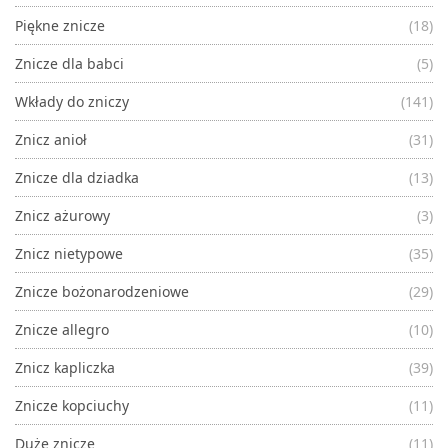
Piękne znicze
(18)
Znicze dla babci
(5)
Wkłady do zniczy
(141)
Znicz anioł
(31)
Znicze dla dziadka
(13)
Znicz ażurowy
(3)
Znicz nietypowe
(35)
Znicze bożonarodzeniowe
(29)
Znicze allegro
(10)
Znicz kapliczka
(39)
Znicze kopciuchy
(11)
Duże znicze
(11)