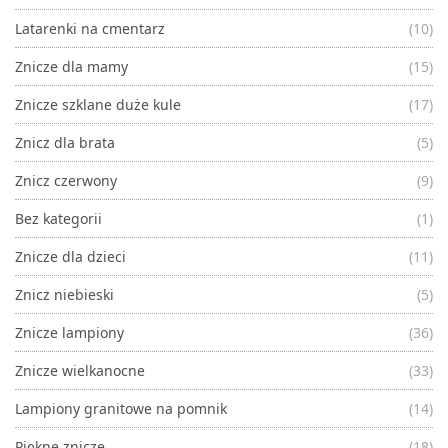
Latarenki na cmentarz
(10)
Znicze dla mamy
(15)
Znicze szklane duże kule
(17)
Znicz dla brata
(5)
Znicz czerwony
(9)
Bez kategorii
(1)
Znicze dla dzieci
(11)
Znicz niebieski
(5)
Znicze lampiony
(36)
Znicze wielkanocne
(33)
Lampiony granitowe na pomnik
(14)
Piękne znicze
(18)