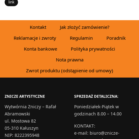
link
Kontakt
Jak złożyć zamówienie?
Reklamacje i zwroty
Regulamin
Poradnik
Konta bankowe
Polityka prywatności
Nota prawna
Zwrot produktu (odstąpienie od umowy)
ZNICZE ARTYSTYCZNE
SPRZEDAŻ DETALICZNA:
Wytwórnia Zniczy – Rafał
Poniedziałek-Piątek w
Abramowski
godzinach 8.00 – 14.00
ul. Mostowa 82
KONTAKT
:
05-310 Kałuszyn
e-mail:
biuro@znicze-
NIP: 8222395948