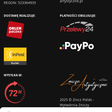
artystyczne.pl
REGON: 523364935
DOSTAWĘ REALIZUJE:
PŁATNOŚCI OBSŁUGUJE:
WYSYŁKA W:
2025 © Znicz Polski -
Wytwórnia Zniczy
Wszelkie prawa zastrzeżone