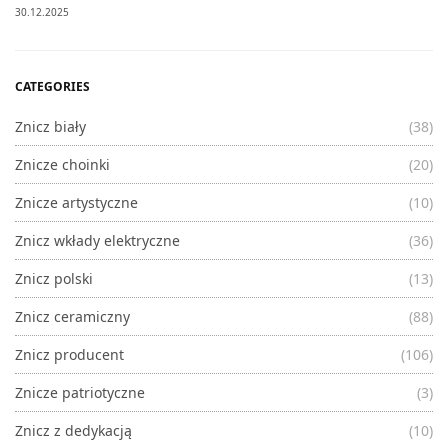
30.12.2025
CATEGORIES
Znicz biały
(38)
Znicze choinki
(20)
Znicze artystyczne
(10)
Znicz wkłady elektryczne
(36)
Znicz polski
(13)
Znicz ceramiczny
(88)
Znicz producent
(106)
Znicze patriotyczne
(3)
Znicz z dedykacją
(10)