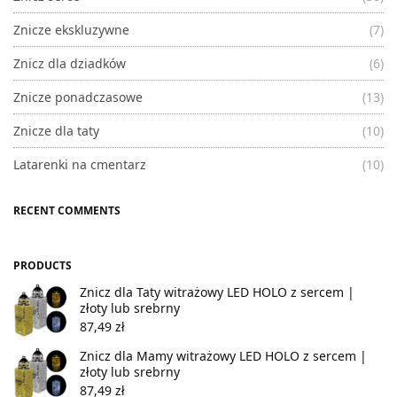
Znicze ekskluzywne
(7)
Znicz dla dziadków
(6)
Znicze ponadczasowe
(13)
Znicze dla taty
(10)
Latarenki na cmentarz
(10)
RECENT COMMENTS
PRODUCTS
Znicz dla Taty witrażowy LED HOLO z sercem |
złoty lub srebrny
87,49
zł
Znicz dla Mamy witrażowy LED HOLO z sercem |
złoty lub srebrny
87,49
zł