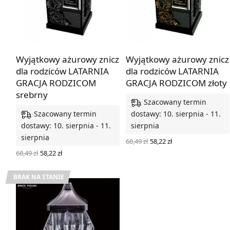
Wyjątkowy ażurowy znicz
Wyjątkowy ażurowy znicz
dla rodziców LATARNIA
dla rodziców LATARNIA
GRACJA RODZICOM
GRACJA RODZICOM złoty
srebrny
Szacowany termin
Szacowany termin
dostawy: 10. sierpnia - 11.
dostawy: 10. sierpnia - 11.
sierpnia
sierpnia
Pierwotna
Aktualna
68,49
zł
58,22
zł
cena
cena
WYBIERZ OPCJE
Pierwotna
Aktualna
68,49
zł
58,22
zł
wynosiła:
wynosi:
cena
cena
WYBIERZ OPCJE
68,49 zł.
58,22 zł.
wynosiła:
wynosi:
68,49 zł.
58,22 zł.
BRAK NA STANIE