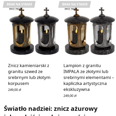
BRAK NA STANIE
BRAK NA STANIE
Znicz kamieniarski z
Lampion z granitu
granitu szwed ze
IMPALA ze złotymi lub
srebrnym lub złotym
srebrnymi elementami –
korpusem
kapliczka artystyczna
ekskluzywna
249,00
zł
WYBIERZ OPCJE
249,00
zł
WYBIERZ OPCJE
Światło nadziei: znicz ażurowy