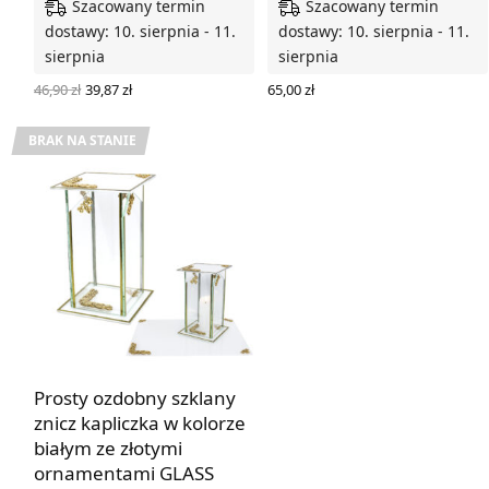
Szacowany termin
Szacowany termin
dostawy: 10. sierpnia - 11.
dostawy: 10. sierpnia - 11.
sierpnia
sierpnia
Pierwotna
Aktualna
46,90
zł
39,87
zł
65,00
zł
cena
cena
DODAJ DO KOSZYKA
DODAJ DO KOSZYKA
wynosiła:
wynosi:
46,90 zł.
39,87 zł.
BRAK NA STANIE
Prosty ozdobny szklany
znicz kapliczka w kolorze
białym ze złotymi
ornamentami GLASS