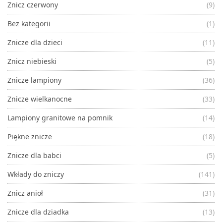
Znicz czerwony
(9)
Bez kategorii
(1)
Znicze dla dzieci
(11)
Znicz niebieski
(5)
Znicze lampiony
(36)
Znicze wielkanocne
(33)
Lampiony granitowe na pomnik
(14)
Piękne znicze
(18)
Znicze dla babci
(5)
Wkłady do zniczy
(141)
Znicz anioł
(31)
Znicze dla dziadka
(13)