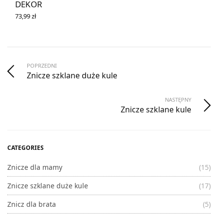
DEKOR
73,99
zł
DOWIEDZ SIĘ WIĘCEJ
POPRZEDNI
Znicze szklane duże kule
NASTĘPNY
Znicze szklane kule
CATEGORIES
Znicze dla mamy
(15)
Znicze szklane duże kule
(17)
Znicz dla brata
(5)