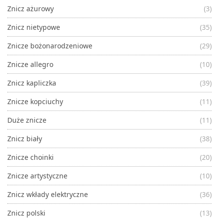
Znicz ażurowy
(3)
Znicz nietypowe
(35)
Znicze bożonarodzeniowe
(29)
Znicze allegro
(10)
Znicz kapliczka
(39)
Znicze kopciuchy
(11)
Duże znicze
(11)
Znicz biały
(38)
Znicze choinki
(20)
Znicze artystyczne
(10)
Znicz wkłady elektryczne
(36)
Znicz polski
(13)