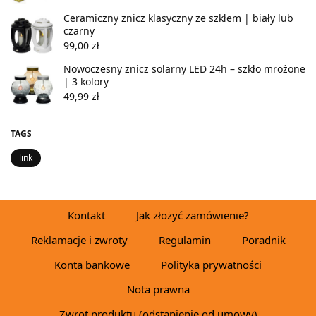
Ceramiczny znicz klasyczny ze szkłem | biały lub
czarny
99,00
zł
Nowoczesny znicz solarny LED 24h – szkło mrożone
| 3 kolory
49,99
zł
TAGS
link
Kontakt
Jak złożyć zamówienie?
Reklamacje i zwroty
Regulamin
Poradnik
Konta bankowe
Polityka prywatności
Nota prawna
Zwrot produktu (odstąpienie od umowy)