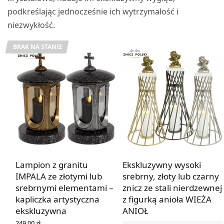
podkreślając jednocześnie ich wytrzymałość i
niezwykłość.
BRAK NA STANIE
Lampion z granitu
Ekskluzywny wysoki
IMPALA ze złotymi lub
srebrny, złoty lub czarny
srebrnymi elementami –
znicz ze stali nierdzewnej
kapliczka artystyczna
z figurką anioła WIEŻA
ekskluzywna
ANIOŁ
249,00
zł