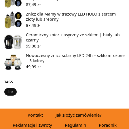
87,49
zł
Znicz dla Mamy witrażowy LED HOLO z sercem |
złoty lub srebrny
87,49
zł
Ceramiczny znicz klasyczny ze szkłem | biały lub
czarny
99,00
zł
Nowoczesny znicz solarny LED 24h – szkło mrożone
| 3 kolory
49,99
zł
TAGS
link
Kontakt
Jak złożyć zamówienie?
Reklamacje i zwroty
Regulamin
Poradnik