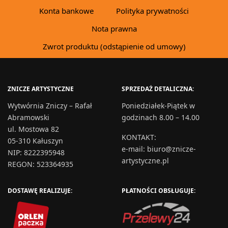
Konta bankowe
Polityka prywatności
Nota prawna
Zwrot produktu (odstąpienie od umowy)
ZNICZE ARTYSTYCZNE
SPRZEDAŻ DETALICZNA:
Wytwórnia Zniczy – Rafał
Poniedziałek-Piątek w
Abramowski
godzinach 8.00 – 14.00
ul. Mostowa 82
KONTAKT
:
05-310 Kałuszyn
e-mail:
biuro@znicze-
NIP: 8222395948
artystyczne.pl
REGON: 523364935
DOSTAWĘ REALIZUJE:
PŁATNOŚCI OBSŁUGUJE: