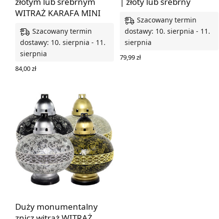
złotym lub srebrnym
| złoty lub srebrny
WITRAŻ KARAFA MINI
Szacowany termin
Szacowany termin
dostawy: 10. sierpnia - 11.
dostawy: 10. sierpnia - 11.
sierpnia
sierpnia
79,99
zł
WYBIERZ OPCJE
84,00
zł
WYBIERZ OPCJE
Duży monumentalny
znicz witraż WITRAŻ