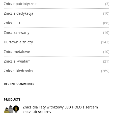
Znicze patriotyczne
(3)
Znicz z dedykacją
(10)
Znicz LED
(68)
Znicz zalewany
(16)
Hurtownia zniczy
(142)
Znicz metalowe
(10)
Znicz z kwiatami
(21)
Znicze Biedronka
(269)
RECENT COMMENTS
PRODUCTS
Znicz dla Taty witrażowy LED HOLO z sercem |
złoty lub srebrny