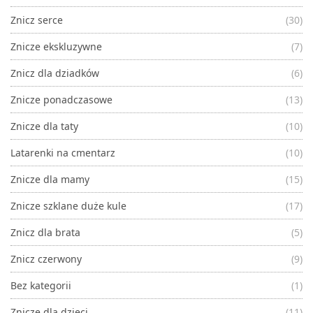
Znicz serce
(30)
Znicze ekskluzywne
(7)
Znicz dla dziadków
(6)
Znicze ponadczasowe
(13)
Znicze dla taty
(10)
Latarenki na cmentarz
(10)
Znicze dla mamy
(15)
Znicze szklane duże kule
(17)
Znicz dla brata
(5)
Znicz czerwony
(9)
Bez kategorii
(1)
Znicze dla dzieci
(11)