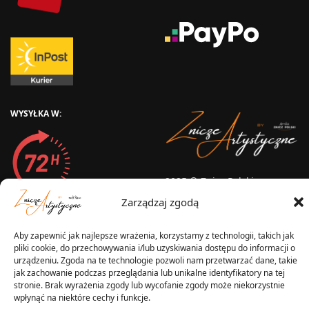
WYSYŁKA W:
2025 © Znicz Polski -
Wytwórnia Zniczy
Zarządzaj zgodą
Wszelkie prawa zastrzeżone
Aby zapewnić jak najlepsze wrażenia, korzystamy z technologii, takich jak
pliki cookie, do przechowywania i/lub uzyskiwania dostępu do informacji o
urządzeniu. Zgoda na te technologie pozwoli nam przetwarzać dane, takie
jak zachowanie podczas przeglądania lub unikalne identyfikatory na tej
stronie. Brak wyrażenia zgody lub wycofanie zgody może niekorzystnie
wpłynąć na niektóre cechy i funkcje.