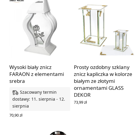
Wysoki biały znicz
Prosty ozdobny szklany
FARAON z elementami
znicz kapliczka w kolorze
srebra
białym ze złotymi
ornamentami GLASS
Szacowany termin
DEKOR
dostawy: 11. sierpnia - 12.
73,99
zł
sierpnia
DOWIEDZ SIĘ WIĘCEJ
70,90
zł
DODAJ DO KOSZYKA