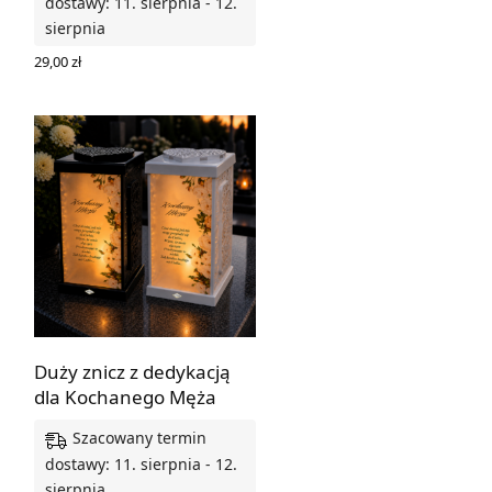
cena
cena
dostawy: 11. sierpnia - 12.
DODAJ DO KOSZYKA
wynosiła:
wynosi:
sierpnia
7,15 zł.
6,08 zł.
29,00
zł
WYBIERZ OPCJE
Duży znicz z dedykacją
dla Kochanego Męża
Szacowany termin
dostawy: 11. sierpnia - 12.
sierpnia