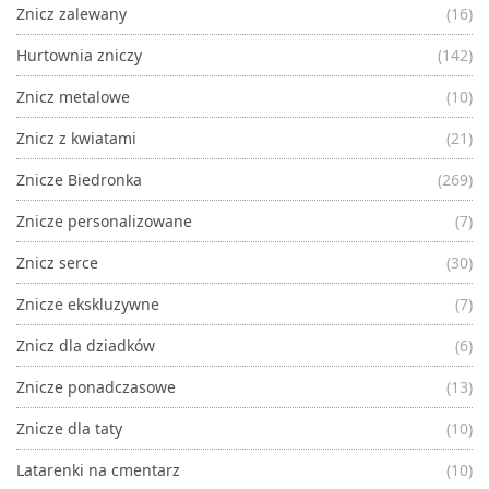
Znicz zalewany
(16)
Hurtownia zniczy
(142)
Znicz metalowe
(10)
Znicz z kwiatami
(21)
Znicze Biedronka
(269)
Znicze personalizowane
(7)
Znicz serce
(30)
Znicze ekskluzywne
(7)
Znicz dla dziadków
(6)
Znicze ponadczasowe
(13)
Znicze dla taty
(10)
Latarenki na cmentarz
(10)