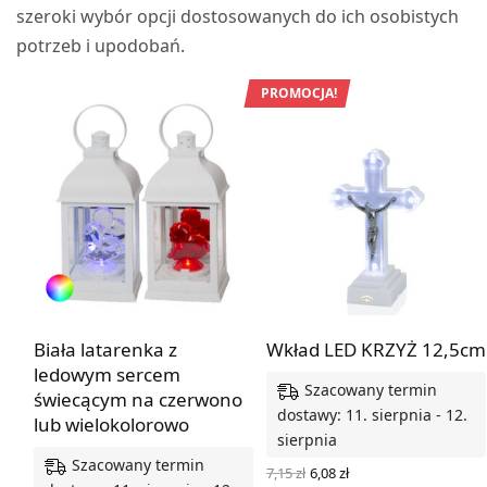
szeroki wybór opcji dostosowanych do ich osobistych
potrzeb i upodobań.
PROMOCJA!
Biała latarenka z
Wkład LED KRZYŻ 12,5cm
ledowym sercem
Szacowany termin
świecącym na czerwono
dostawy: 11. sierpnia - 12.
lub wielokolorowo
sierpnia
Szacowany termin
Pierwotna
Aktualna
7,15
zł
6,08
zł